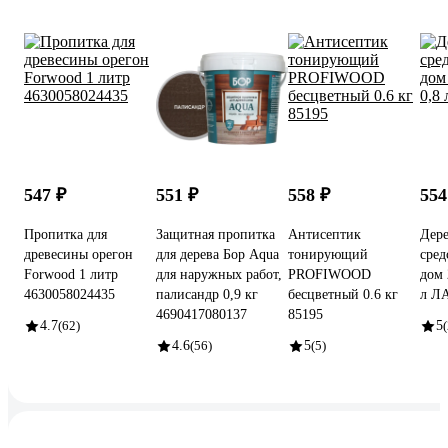
547 ₽
551 ₽
558 ₽
554
Пропитка для
Защитная пропитка
Антисептик
Дер
древесины орегон
для дерева Бор Aqua
тонирующий
сред
Forwood 1 литр
для наружных работ,
PROFIWOOD
дом 
4630058024435
палисандр 0,9 кг
бесцветный 0.6 кг
л Л
4690417080137
85195
4.7
(62)
5
4.6
(56)
5
(5)