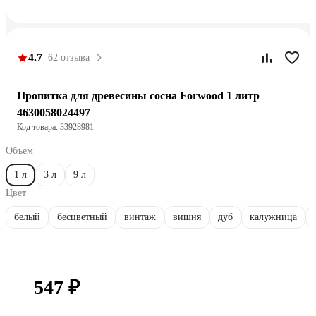
4.7
62 отзыва
Пропитка для древесины сосна Forwood 1 литр
4630058024497
Код товара: 33928981
Объем
1 л
3 л
9 л
Цвет
белый
бесцветный
винтаж
вишня
дуб
калужница
547 ₽