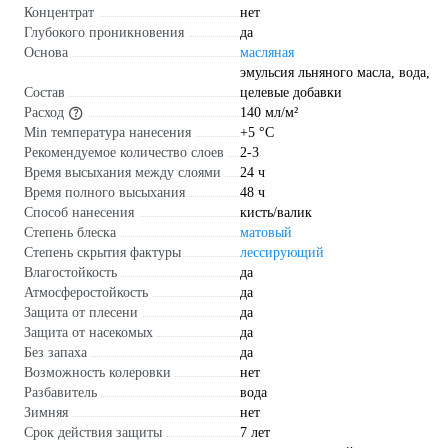
Концентрат
нет
Глубокого проникновения
да
Основа
масляная
эмульсия льняного масла, вода,
Состав
целевые добавки
Расход
140 мл/м²
Min температура нанесения
+5 °С
Рекомендуемое количество слоев
2-3
Время высыхания между слоями
24 ч
Время полного высыхания
48 ч
Способ нанесения
кисть/валик
Степень блеска
матовый
Степень скрытия фактуры
лессирующий
Влагостойкость
да
Атмосферостойкость
да
Защита от плесени
да
Защита от насекомых
да
Без запаха
да
Возможность колеровки
нет
Разбавитель
вода
Зимняя
нет
Срок действия защиты
7 лет