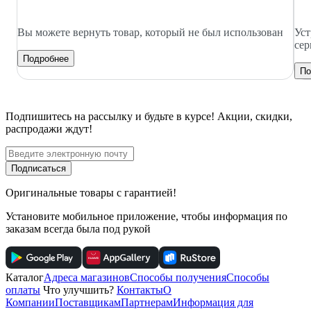
Вы можете вернуть товар, который не был использован
Уст
сер
Подробнее
По
Подпишитесь
на рассылку
и будьте в курсе! Акции, скидки,
распродажи ждут!
Подписаться
Оригинальные товары с гарантией!
Установите мобильное приложение, чтобы информация по
заказам всегда была под рукой
Каталог
Адреса магазинов
Способы получения
Способы
оплаты
Что улучшить?
Контакты
О
Компании
Поставщикам
Партнерам
Информация для