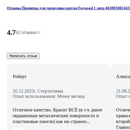
Отзывы Пропитка для древесины орегон Forwood 1 литр 463005802443
4.7
62 отзыва
Написать отзыв
Роберт
Алекс
26.12.2025
г. Стерлитамак
21.08.
Опыт использования: Менее месяца
Опыт и
Отличное качество. Красит ВСЁ (в т.ч. ранее
Отличн
окрашенные металлические поверхности и
правил
пластиковые панели) как ни странно...
второй
Главно