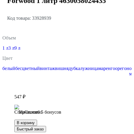
Forwood 1 литр 4630058024435
Код товара: 33928939
Объем
1 л
3 л
9 л
Цвет
белый
бесцветный
винтаж
вишня
дуб
калужница
маренго
орегон
ор
м
547 ₽
Начислим 5 бонусов
В корзину
Быстрый заказ