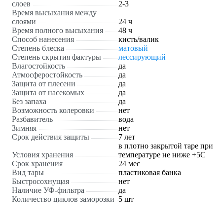
слоев
2-3
Время высыхания между
слоями
24 ч
Время полного высыхания
48 ч
Способ нанесения
кисть/валик
Степень блеска
матовый
Степень скрытия фактуры
лессирующий
Влагостойкость
да
Атмосферостойкость
да
Защита от плесени
да
Защита от насекомых
да
Без запаха
да
Возможность колеровки
нет
Разбавитель
вода
Зимняя
нет
Срок действия защиты
7 лет
в плотно закрытой таре при
Условия хранения
температуре не ниже +5С
Срок хранения
24 мес
Вид тары
пластиковая банка
Быстросохнущая
нет
Наличие УФ-фильтра
да
Количество циклов заморозки
5 шт