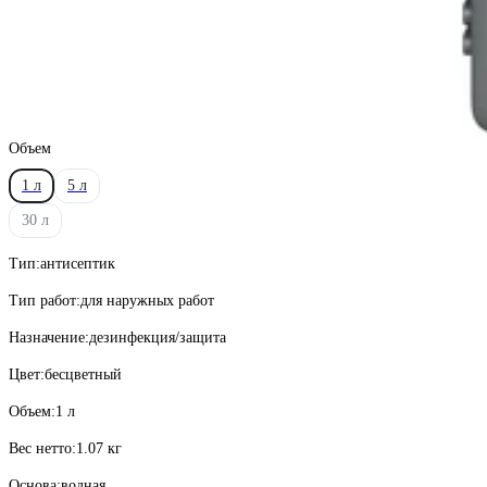
Объем
1 л
5 л
30 л
Тип:
антисептик
Тип работ:
для наружных работ
Назначение:
дезинфекция/защита
Цвет:
бесцветный
Объем:
1 л
Вес нетто:
1.07 кг
Основа:
водная