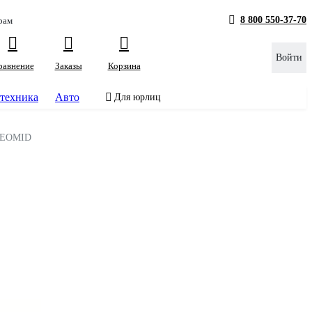
8 800 550-37-70
рам
Войти
равнение
Заказы
Корзина
техника
Авто
Для юрлиц
EOMID