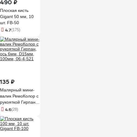
490 ₽
Плоская кисть
Gigant 50 мм, 10
шт. FB-50
4.7
(175)
135 ₽
Малярный мини-
валик РемоКолор с
рукояткой Гирпан,
ось 6мм, D15мм,
4.6
(28)
100мм, 06-4-521