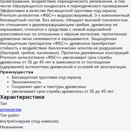
проветривании, воздействию периодического увлажнения, в том
числе образующегося конденсата и периодического промерзания.
Эффективен в качестве биозащитной грунтовки под окраску.
Premium антисептик «ФБС+» водорастворимый, 3-х компонентный
биозащитный состав. Без запаха, обладает высокой токсичностью
по отношению к дереворазрушающим грибам, древесину не
окрашивает, относится к средствам с низкой коррозийной
агрессивностью по отношению к чёрным металлам, пропитанная
древесина легко склеивается и окрашивается. Защищённая
биозащитным препаратом «ФБС+» древесина приобретает
стойкость к воздействию биологических агентов её разрушения
(бактерий, грибов, насекомых). Пропитка деревянных конструкций
Premium антисептиком «ФБС+» увеличивает срок службы
древесины от 35 до 45 лет в зависимости от поглощения
(удержания) антисептика древесиной и условий её эксплуатации.
Преимущества
Биозащитная грунтовка под окраску
Экономичность
Сохраняет цвет и текстуры древесины
увеличивает срок службы древесины от 35 до 45 лет
Характеристики
Тип
антисептик
Тип работ
внутри/снаружи (под навесом)
Назначение