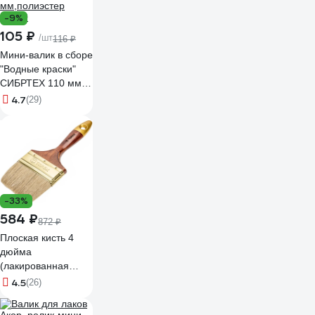
-9%
105 ₽
/шт
116 ₽
Мини-валик в сборе
"Водные краски"
СИБРТЕХ 110 мм,
ворс 12 мм,D - 16
4.7
(29)
мм, D ручки - 6
мм,полиэстер
80580
-33%
584 ₽
872 ₽
Плоская кисть 4
дюйма
(лакированная
деревянная ручка,
4.5
(26)
натуральная
щетина, для