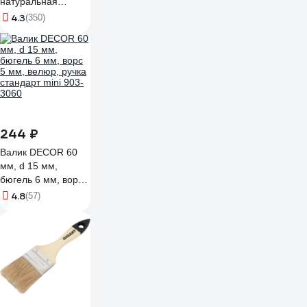
натуральная
щетина,
4.3
(350)
деревянная ручка
824305
244 ₽
Валик DECOR 60
мм, d 15 мм,
бюгель 6 мм, ворс
5 мм, велюр, ручка
4.8
(57)
стандарт mini 903-
3060