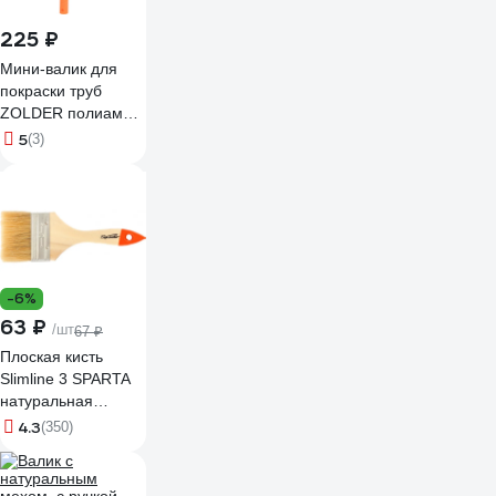
225 ₽
Мини-валик для
покраски труб
ZOLDER полиамид,
с ручкой, ворс 12
5
(3)
мм Z-105126
ЭК000135628
-6%
63 ₽
/шт
67 ₽
Плоская кисть
Slimline 3 SPARTA
натуральная
щетина,
4.3
(350)
деревянная ручка//
824405