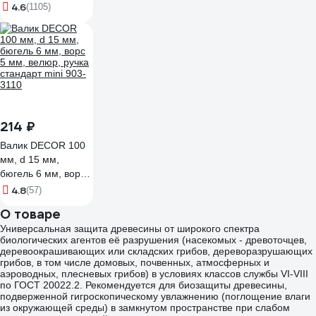
натуральная
4.6
(1105)
щетина,
пластиковая ручка
82502
214 ₽
Валик DECOR 100
мм, d 15 мм,
бюгель 6 мм, ворс
5 мм, велюр, ручка
4.8
(57)
стандарт mini 903-
О товаре
3110
Универсальная защита древесины от широкого спектра
биологических агентов её разрушения (насекомых - древоточцев,
деревоокрашивающих или складских грибов, дереворазрушающих
грибов, в том числе домовых, почвенных, атмосферных и
аэроводных, плесневых грибов) в условиях классов службы VI-VIII
по ГОСТ 20022.2. Рекомендуется для биозащиты древесины,
подверженной гигроскопическому увлажнению (поглощение влаги
из окружающей среды) в замкнутом пространстве при слабом