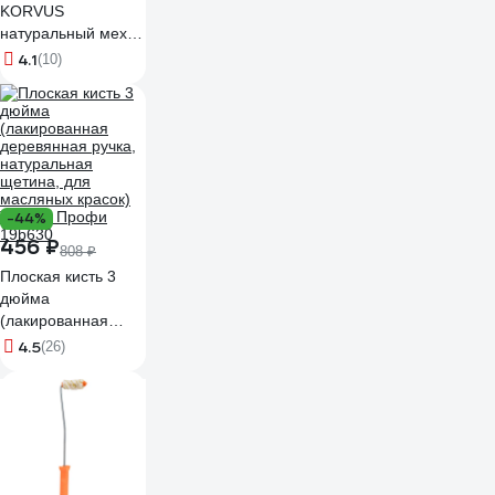
KORVUS
натуральный мех,
250 мм 0306240
4.1
(10)
90002688278
-44%
456 ₽
808 ₽
Плоская кисть 3
дюйма
(лакированная
деревянная ручка,
4.5
(26)
натуральная
щетина, для
масляных красок)
TOPEX Профи
19b630