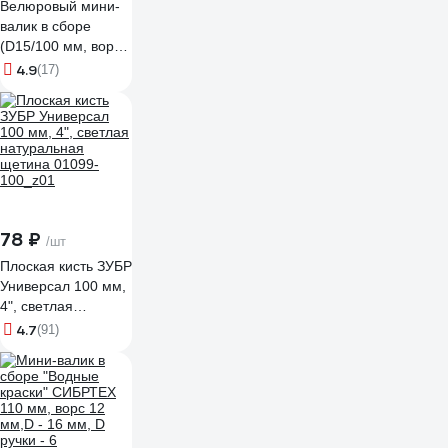
Велюровый мини-
валик в сборе
(D15/100 мм, ворс
4 мм, бюгель 6 мм)
4.9
(17)
КЕДР 043-1510
25948
78 ₽
/шт
Плоская кисть ЗУБР
Универсал 100 мм,
4", светлая
натуральная
4.7
(91)
щетина 01099-
100_z01