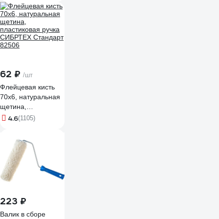
мм, D ручки 6 мм
80880
62 ₽
/шт
Флейцевая кисть
70х6, натуральная
щетина,
пластиковая ручка
4.6
(1105)
СИБРТЕХ Стандарт
82506
223 ₽
Валик в сборе