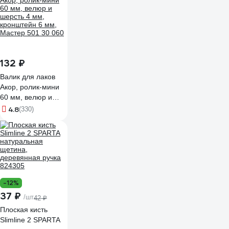
масляных красок)
TOPEX Профи
19b640
132 ₽
Валик для лаков
Акор, ролик-мини
60 мм, велюр и
шерсть 4 мм,
4.8
(330)
кронштейн 6 мм,
Мастер 501 30 060
-12%
37 ₽
/шт
42 ₽
Плоская кисть
Slimline 2 SPARTA