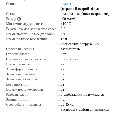
Основа
водная
фтористый натрий, борат
Состав
водорода, карбонат натрия, вода
Расход
400 мл/м²
Min температура нанесения
+10 °С
Рекомендуемое количество слоев
2-3
Время высыхания между слоями
2 ч
Время полного высыхания
12 ч
кисть/валик/погружение/
Способ нанесения
распылитель
Степень блеска
нет
Степень скрытия фактуры
прозрачный
Влагостойкость
нет
Атмосферостойкость
нет
Защита от плесени
да
Защита от насекомых
да
Без запаха
да
Возможность колеровки
да
Разбавитель
в разбавлении не нуждается
Зимняя
нет
Срок действия защиты
35-45 лет
Растворы Premium антисептика