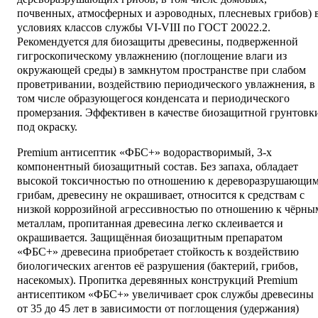
почвенных, атмосферных и аэроводных, плесневых грибов) 
условиях классов службы VI-VIII по ГОСТ 20022.2.
Рекомендуется для биозащиты древесины, подверженной
гигроскопическому увлажнению (поглощение влаги из
окружающей среды) в замкнутом пространстве при слабом
проветривании, воздействию периодического увлажнения, в
том числе образующегося конденсата и периодического
промерзания. Эффективен в качестве биозащитной грунтовк
под окраску.
Premium антисептик «ФБС+» водорастворимый, 3-х
компонентный биозащитный состав. Без запаха, обладает
высокой токсичностью по отношению к дереворазрушающи
грибам, древесину не окрашивает, относится к средствам с
низкой коррозийной агрессивностью по отношению к чёрны
металлам, пропитанная древесина легко склеивается и
окрашивается. Защищённая биозащитным препаратом
«ФБС+» древесина приобретает стойкость к воздействию
биологических агентов её разрушения (бактерий, грибов,
насекомых). Пропитка деревянных конструкций Premium
антисептиком «ФБС+» увеличивает срок службы древесины
от 35 до 45 лет в зависимости от поглощения (удержания)