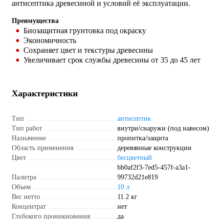
антисептика древесиной и условий её эксплуатации.
Преимущества
Биозащитная грунтовка под окраску
Экономичность
Сохраняет цвет и текстуры древесины
Увеличивает срок службы древесины от 35 до 45 лет
Характеристики
Тип
антисептик
Тип работ
внутри/снаружи (под навесом)
Назначение
пропитка/защита
Область применения
деревянные конструкции
Цвет
бесцветный
bb0af2f3-7ed5-457f-a3a1-
Палитра
99732d21e819
Объем
10 л
Вес нетто
11.2 кг
Концентрат
нет
Глубокого проникновения
да