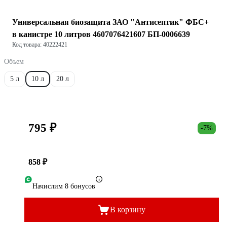
Универсальная биозащита ЗАО "Антисептик" ФБС+
в канистре 10 литров 4607076421607 БП-0006639
Код товара: 40222421
Объем
5 л
10 л
20 л
795 ₽
-7%
858 ₽
Начислим 8 бонусов
В корзину