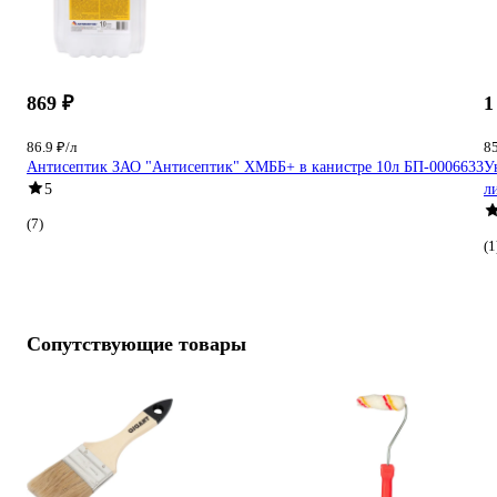
869 ₽
1
86.9 ₽/л
85
Антисептик ЗАО "Антисептик" ХМББ+ в канистре 10л БП-0006633
У
5
л
(7)
(1
Сопутствующие товары