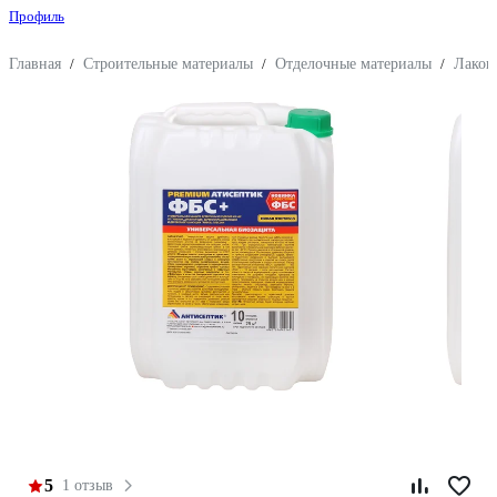
Профиль
Главная
/
Строительные материалы
/
Отделочные материалы
/
Лакок
5
1 отзыв