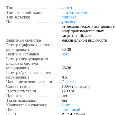
Тип
жилет
Тип основной ткани
синтетическая
Тип застежки
липучка
Пол
унисекс
от механического истирания 
общепроизводственных
загрязнений, для
Защитные свойства
максимальной видимости
Размер (цифровая система
маркировки)
36-38
Наличие карманов
нет
Размер (международная
цифровая система
маркировки)
36-38
Размер (буквенная система
маркировки)
XS
Название основной ткани
Сигнал
Состав ткани
100% полиэфир
Плотность ткани
120 г/м²
Пропитка
нет
Ткань подкладки
нет
Количество в упаковке
1 шт
Цвет
лимонный
ГОСТ
Р 12.4.219-99