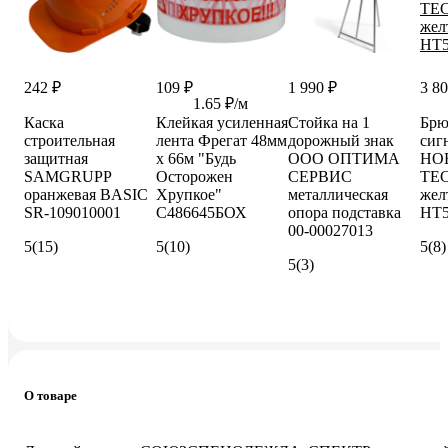
242 ₽
109 ₽
1 990 ₽
3 80
1.65 ₽/м
Каска
Клейкая усиленная
Стойка на 1
Брю
строительная
лента Фрегат 48мм
дорожный знак
сиг
защитная
х 66м "Будь
ООО ОПТИМА
HO
SAMGRUPP
Осторожен
СЕРВИС
TE
оранжевая BASIC
Хрупкое"
металлическая
жел
SR-109010001
С486645БОХ
опора подставка
HT
00-00027013
5
(15)
5
(10)
5
(8)
5
(3)
О товаре