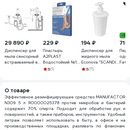
-5%
29 890 ₽
229 ₽
194 ₽
710
Диспенсер для
Пластырь
Диспенсер для
Перч
мыла сенсорный
A2PLAST
жидкого мыла
одно
встраиваемый в
Водостойкий №10
Econova "SCANDI"
Fatt
столешницу Nofer
в картонной
83x83x180 мм, 0.4
шт, 
5
(1)
5
(11)
LUXMATIC
упаковке, 10 шт.
л, белый
2991
глянцевый 1000
11434
435240716
мл. латунь 03114.B
О товаре
Эффективное дезинфицирующее средство MANUFACTOR
N309 5 л Я0000025378 против микробов и бактерий
содержит 70% спирта. Подходит для обработки рук и
поверхностей, а также приборов, инструментов. Удобный
литраж позволяет использовать в быту, в офисе и на
производственных площадках, разливать по флаконам.