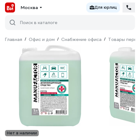
Москва
Для юрлиц
Поиск в каталоге
Главная
/
Офис и дом
/
Снабжение офиса
/
Товары перво
Нет в наличии