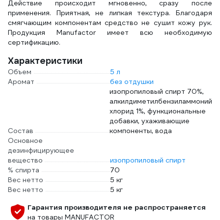
Действие происходит мгновенно, сразу после
применения. Приятная, не липкая текстура. Благодаря
смягчающим компонентам средство не сушит кожу рук.
Продукция Manufactor имеет всю необходимую
сертификацию.
Характеристики
Объем
5 л
Аромат
без отдушки
изопропиловый спирт 70%,
алкилдиметилбензиламмоний
хлорид 1%, функциональные
добавки, ухаживающие
Состав
компоненты, вода
Основное
дезинфицирующее
вещество
изопропиловый спирт
% спирта
70
Вес нетто
5 кг
Вес нетто
5 кг
Гарантия производителя не распространяется
на товары MANUFACTOR