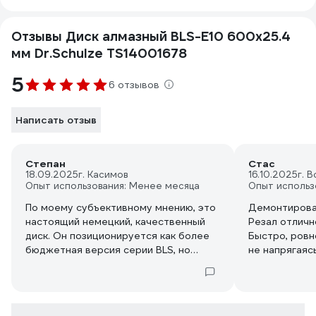
Отзывы Диск алмазный BLS-E10 600x25.4
мм Dr.Schulze TS14001678
5
6 отзывов
Написать отзыв
Степан
Стас
18.09.2025
г. Касимов
16.10.2025
г. 
Опыт использования: Менее месяца
Опыт использ
По моему субъективному мнению, это
Демонтирова
настоящий немецкий, качественный
Резал отличн
диск. Он позиционируется как более
Быстро, ровн
бюджетная версия серии BLS, но
не напрягаяс
работает очень хорошо. Хоть и не
дешёвый, но считаю стоит своих
денег. На не очень мощный швонарез
прям супер.