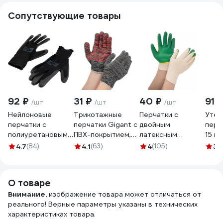
Сопутствующие товары
92 ₽
31 ₽
40 ₽
91 
/шт
/шт
/шт
Нейлоновые
Трикотажные
Перчатки с
Утеп
перчатки с
перчатки Gigant с
двойным
перч
полиуретановым
ПВХ-покрытием,
латексным
15 кл
покрытием
серые GGC-13
обливом Gigant 13
4.7
(84)
4.1
(63)
4
(105)
3.
S.GLOVES TAXO
класс,1 пара,
черные, 09
зеленые GGL-16
размер 31614-09
О товаре
Внимание,
изображение товара может отличаться от
реального! Верные параметры указаны в технических
характеристиках товара.