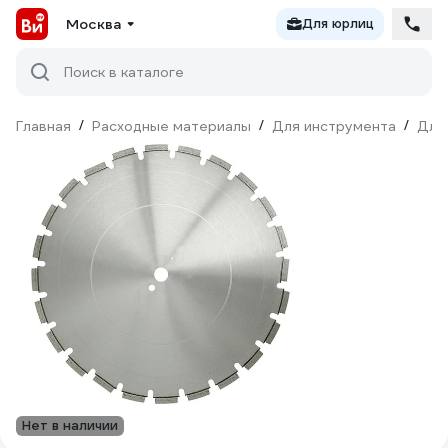
Москва
Для юрлиц
Поиск в каталоге
Главная
/
Расходные материалы
/
Для инструмента
/
Для
Нет в наличии