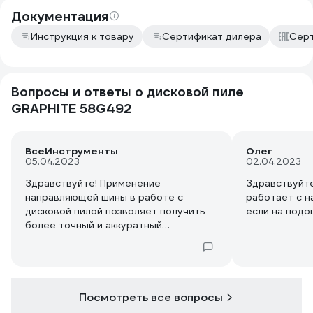
Документация
Инструкция к товару
Сертификат дилера
Серт
Вопросы и ответы о дисковой пиле
GRAPHITE 58G492
ВсеИнструменты
Олег
05.04.2023
02.04.2023
Здравствуйте! Применение
Здравствуйте
направляющей шины в работе с
работает с н
дисковой пилой позволяет получить
если на подо
более точный и аккуратный
продольный и поперечный рез, чем
без ее использования, а при работе с
погружной пилой данное
приспособление просто необходимо.
Ряд дисковых пил имеет специальный
Посмотреть все вопросы
паз на опорной плите для крепления