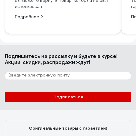
Вы можете вернуть товар, который не был
Ус
использован
га
Подробнее
П
Подпишитесь
на рассылку
и будьте в курсе!
Акции, скидки, распродажи ждут!
Подписаться
Оригинальные товары с гарантией!