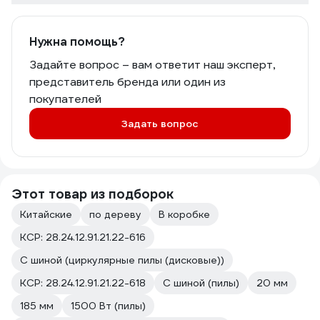
направляющей, в иных случаях
направляющая фиксируется при
помощи струбцин или переходников.
Нужна помощь?
Из инструкции к пиле 58G492:
Задайте вопрос – вам ответит наш эксперт,
КРЕПЛЕНИЕ НАПРАВЛЯЮЩЕЙ ДЛЯ
представитель бренда или один из
ПАРАЛЛЕЛЬНОГО РАСПИЛА При
распиле материала на узкие куски
покупателей
рекомендуется использовать
Задать вопрос
параллельную направляющую.
Направляющую можно закреплять с
правой или левой стороны
электроинструмента. • Ослабьте
винты блокировки параллельной
Этот товар из подборок
направляющей (6). • Вставьте планку
параллельной направляющей (23) в
Китайские
по дереву
В коробке
оба монтажных отверстия в подошве
КСР: 28.24.12.91.21.22-616
пилы (9). • Задайте требуемое
расстояние (с помощью шкалы). •
С шиной (циркулярные пилы (дисковые))
Закрепите параллельную
направляющую (23) с помощью винта
КСР: 28.24.12.91.21.22-618
С шиной (пилы)
20 мм
фиксации параллельной
185 мм
1500 Вт (пилы)
направляющей (6) (рис. B). Стр. 24.