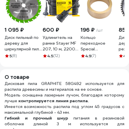
1 095 ₽
600 ₽
196 ₽
851
/шт
Диск пильный по
Удлинитель на
Кольцо
Диск
дереву для
рамке Stayer MF
переходное
дере
циркулярной пилы
207, 10 м, 2200
Special
рез 
184x20 мм, 24T
Вт, 1 гнездо, ПВС
(25.4/20х9.5 мм)
мм; 
5
(8)
4.5
(12)
4.9
(7)
4.
GreenWorks
2х0,75 мм2,
для
3682
2943407
55014-10_z01
бензорезчиков
48_z
Stihl MONOGRAM
О товаре
087-423
Дисковая пила GRAPHITE 58G492 используется для
распила древесины и материалов на ее основе.
Модель оснащена лазерным лучом, благодаря которому
лучше
контролируется линия распила.
Имеется возможность распила под углом 45 градусов с
максимальной глубиной - 43 мм.
Гибкий и прочный шнур
питания в резиновой
оболочке длиной 3 м используется для