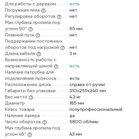
Для работы с деревом
есть
Погружная пила
нет
Регулировка оборотов
нет
Max глубина пропила под
углом 90°
65 мм
Плавный пуск
нет
Поддержание постоянных
оборотов под нагрузкой
нет
Длина кабеля
3 м
Возможность работы с
направляющей шиной
есть
Наличие патрубка для
подключения пылесоса
есть
Расположение диска
справа от ручки
Габариты без упаковки
310x255x240 мм
Вес нетто
4.3 кг
Диаметр
185 мм
Класс товара
полупрофессиональный
Наличие лазера
да
Число оборотов
5800 об/мин
Max глубина пропила под
углом 45°
43 мм