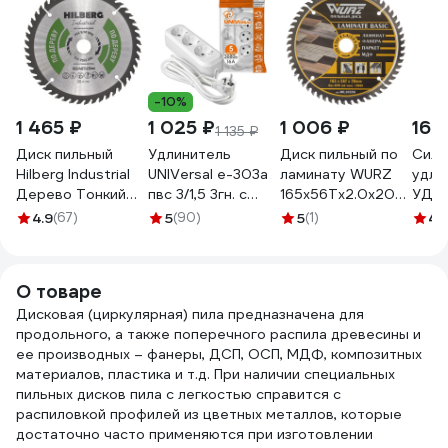
-10%
1 465 ₽
1 025 ₽
1 006 ₽
16 
1 135 ₽
Диск пильный
Удлинитель
Диск пильный по
Сило
Hilberg Industrial
UNIVersal е-303а
ламинату WURZ
удли
Дерево Тонкий
пвс 3/1,5 3гн. с
165х56Тх2.0х20мм
УДЛ
Рез 165x20x48Т
заземлением,
WL16556
четы
4.9
(67)
5
(90)
5
(1)
4.
HWT166
длина 5м
на к
(еврослот) 1723
зазе
метр
О товаре
44\У
Дисковая (циркулярная) пила предназначена для
с\з 
продольного, а также поперечного распила древесины и
+ IP
ее производных – фанеры, ДСП, ОСП, МДФ, композитных
999
материалов, пластика и т.д. При наличии специальных
пильных дисков пила с легкостью справится с
распиловкой профилей из цветных металлов, которые
достаточно часто применяются при изготовлении