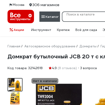
306 магазинов
Москва
Каталог
Акции
Инструмент
Крепеж
Всё для сада
Э
Главная
Автосервисное оборудование
Домкраты
Ги
/
/
/
Домкрат бутылочный JCB 20 т с 
Код товара:
32142618
4.9
(8 отзывов)
3 вопроса
Нет в наличии