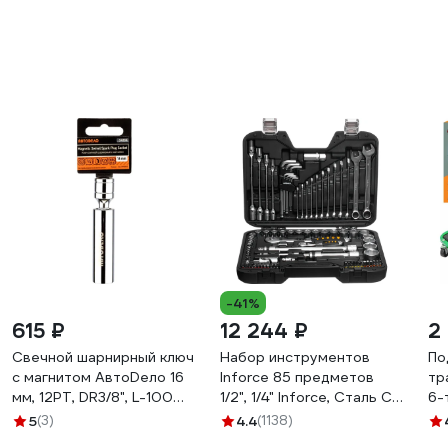
-41%
615 ₽
12 244 ₽
2
Свечной шарнирный ключ
Набор инструментов
По
с магнитом АвтоDело 16
Inforce 85 предметов
тр
мм, 12PT, DR3/8", L-100
1/2", 1/4" Inforce, Сталь Cr-
6-
мм 34236 16894
V, Профессиональный,
5
(3)
4.4
(1138)
06-07-14