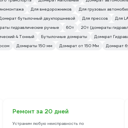
ого транспорта
Домкрат напольный
Домкрат автомобиль
иномонтажа
Для внедорожников
Для грузовых автомоби
Домкрат бутылочный двухпоршневой
Для прессов
Для L
раты гидравлические ручные
60т
20т (домкраты гидрав
ческий 4 Тонный
Бутылочные домкраты
Домкрат Гидравл
сосом
Домкраты 150 мм
Домкрат от 150 Мм
Домкрат б
Ремонт за 20 дней
Устраним любую неисправность по