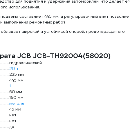
дство для поднятия и удержания автомобилей, что делает ег
ного использования.
подъема составляет 445 мм, а регулировочный винт позволяе
ри выполнении ремонтных работ.
обладает широкой и устойчивой опорой, предотвращая его
крата JCB JCB-TH92004(58020)
гидравлический
20 т
235 мм
445 мм
1
60 мм
150 мм
металл
45 мм
нет
нет
да