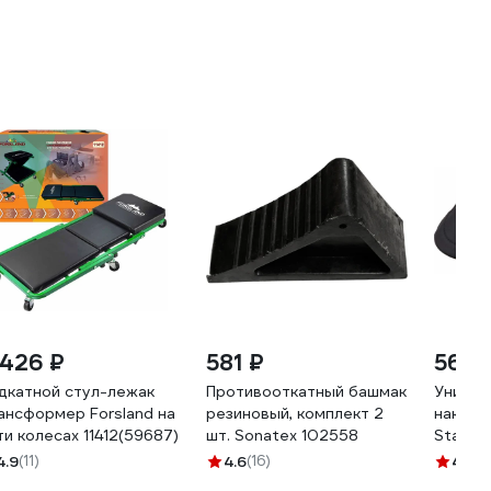
 426 ₽
581 ₽
560 
дкатной стул-лежак
Противооткатный башмак
Универ
ансформер Forsland на
резиновый, комплект 2
наколе
ти колесах 11412(59687)
шт. Sonatex 102558
Standa
4.9
(11)
4.6
(16)
4.6
(4