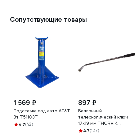
Сопутствующие товары
1 569 ₽
897 ₽
Подставка под авто AE&T
Баллонный
3т T51103T
телескопический ключ
17х19 мм THORVIK
4.7
(42)
TLHTW1719 52508
4.7
(127)