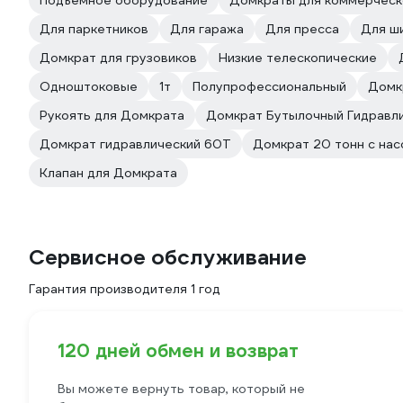
Подъёмное оборудование
Домкраты для коммерческ
Для паркетников
Для гаража
Для пресса
Для ш
Домкрат для грузовиков
Низкие телескопические
Одноштоковые
1т
Полупрофессиональный
Домк
Рукоять для Домкрата
Домкрат Бутылочный Гидравли
Домкрат гидравлический 60Т
Домкрат 20 тонн с на
Клапан для Домкрата
Сервисное обслуживание
Гарантия производителя 1 год
120 дней обмен и возврат
Вы можете вернуть товар, который не