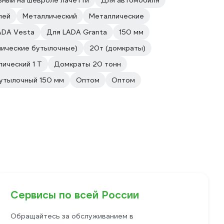
ный на шевроле лачетти
Для автомобиля
лей
Металлический
Металлические
ADA Vesta
Для LADA Granta
150 мм
лические бутылочные)
20т (домкраты)
ический 1 Т
Домкраты 20 тонн
утылочный 150 мм
Оптом
Оптом
Сервисы по всей России
Обращайтесь за обслуживанием в