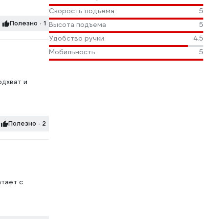
Скорость подъема
5
Полезно · 1
Высота подъема
5
Удобство ручки
4.5
Мобильность
5
одхват и
Полезно · 2
атает с