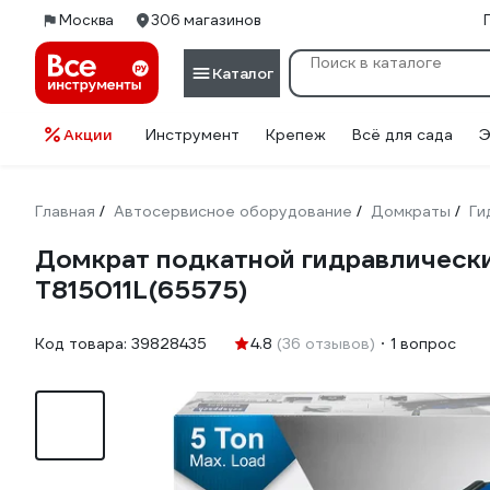
Москва
306 магазинов
Каталог
Акции
Инструмент
Крепеж
Всё для сада
Э
Главная
Автосервисное оборудование
Домкраты
Ги
/
/
/
Домкрат подкатной гидравлический
T815011L(65575)
Код товара:
39828435
4.8
(36 отзывов)
1 вопрос