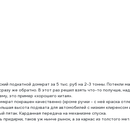
ский подкатной домкрат за 5 тыс. руб на 2-3 тонны. Потекли м
сразу же обратно. В этот раз решил взять что-то получше, на
ему, это пример «хорошего китая».
омкрат покрашен качественно (кроме ручки - с неё краска отл
ольшая высота подхвата для автомобилей с низким клиренсом 
й пятак. Карданная передача на механизме спуска.
 придирки, таков уж нынче рынок, а за каркас из толстого мет