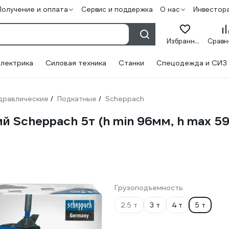
Получение и оплата
Сервис и поддержка
О нас
Инвестор
Избранное
лектрика
Силовая техника
Станки
Спецодежда и СИЗ
дравлические
Подкатные
Scheppach
/
/
 Scheppach 5т (h min 96мм, h max 59
Грузоподъемность
2.5 т
3 т
4 т
5 т