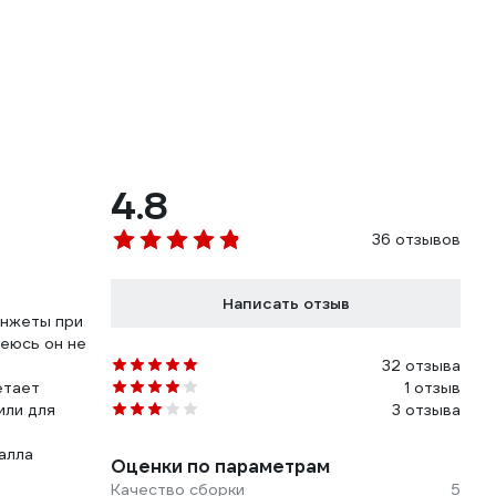
4.8
36 отзывов
Написать отзыв
анжеты при
деюсь он не
32 отзыва
етает
1 отзыв
или для
3 отзыва
алла
Оценки по параметрам
Качество сборки
5