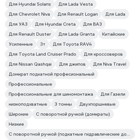
Для Hyundai Solaris
Для Lada Vesta
Для Chevrolet Niva
Для Renault Logan
Для Lada
Для УАЗ
Для Hyundai Creta
Для ВАЗ
Для Renault Duster
Для Lada Granta
Китайские
Усиленные
3т
Для Toyota RAV4
Для Toyota Land Cruiser Prado
Для кроссоверов
Для Nissan Qashqai
Для джипов
Для Niva Travel
Домкрат подкатной професиональный
Профессиональные
Профессиональные для шиномонтажа
Для Газели
низкоподхватные
3 тонны
Двухпоршневые
Широкие
С поворотной ручкой (домкраты)
Низкие
С поворотной ручкой (подкатные гидравлические домкраты)