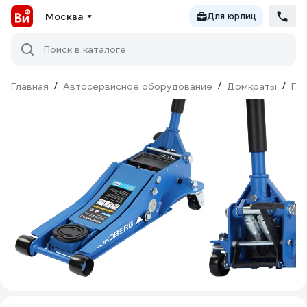
Москва
Для юрлиц
Поиск в каталоге
Главная
/
Автосервисное оборудование
/
Домкраты
/
Ги