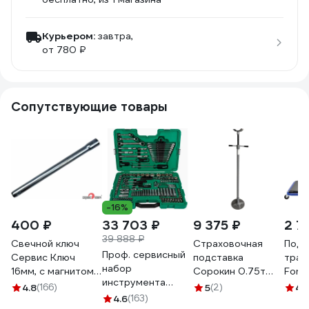
Курьером:
завтра,
от 780 ₽
Сопутствующие товары
-16%
400 ₽
33 703 ₽
9 375 ₽
2 7
39 888 ₽
Свечной ключ
Страховочная
Подк
Проф. сервисный
Сервис Ключ
подставка
тран
набор
16мм, с магнитом
Сорокин 0.75т
Forsag
инструмента
75355
3.830
11412
4.8
(166)
5
(2)
4.
SATA 150
4.6
(163)