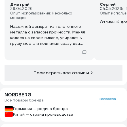
Дмитрий
Сергей
29.04.2026
04.05.2026
г.
Опыт использования: Несколько
Опыт использ
месяцев
Отличный до
Надёжный домкрат из толстенного
металла с запасом прочности. Менял
колеса на своем пикапе, упирался в
грушу моста и поднимал сразу два
задних колеса, что значительно
упрощает и ускоряет работу!
Посмотреть все отзывы
NORDBERG
Все товары бренда
Германия — родина бренда
Китай — страна производства