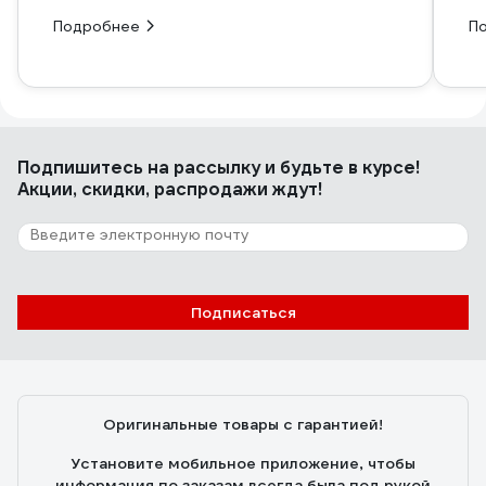
Подробнее
П
Подпишитесь
на рассылку
и будьте в курсе!
Акции, скидки, распродажи ждут!
Подписаться
Оригинальные товары с гарантией!
Установите мобильное приложение, чтобы
информация по заказам всегда была под рукой