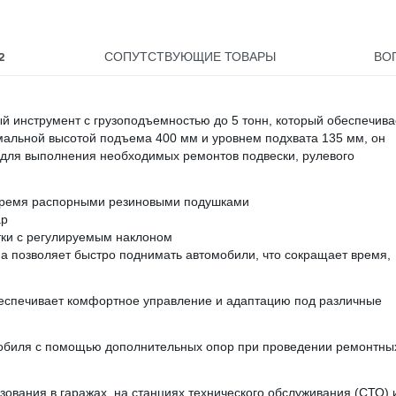
2
СОПУТСТВУЮЩИЕ ТОВАРЫ
ВО
 инструмент с грузоподъемностью до 5 тонн, который обеспечива
альной высотой подъема 400 мм и уровнем подхвата 135 мм, он
е для выполнения необходимых ремонтов подвески, рулевого
тремя распорными резиновыми подушками
ар
тки с регулируемым наклоном
а позволяет быстро поднимать автомобили, что сокращает время,
еспечивает комфортное управление и адаптацию под различные
обиля с помощью дополнительных опор при проведении ремонтны
ования в гаражах, на станциях технического обслуживания (СТО) 