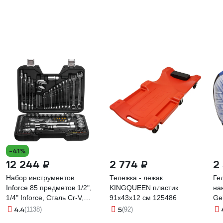
-41%
12 244 ₽
2 774 ₽
2
Набор инструментов
Тележка - лежак
Ге
Inforce 85 предметов 1/2",
KINGQUEEN пластик
на
1/4" Inforce, Сталь Cr-V,
91х43x12 см 125486
Ge
Профессиональный, 06-07-
4.4
5
(1138)
(92)
14