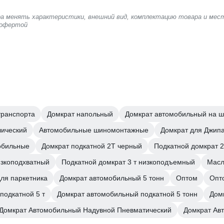
ера менять характеристики, внешний вид, комплектацию товара и мес
 офертой
транспорта
Домкрат напольный
Домкрат автомобильный на ш
ический
Автомобильные шиномонтажные
Домкрат для Джип
обильные
Домкрат подкатной 2Т черный
Подкатной домкрат 2
изкоподхватный
Подкатной домкрат 3 т низкоподъемный
Масл
ля паркетника
Домкрат автомобильный 5 тонн
Оптом
Опт
подкатной 5 т
Домкрат автомобильный подкатной 5 тонн
Домк
Домкрат Автомобильный Надувной Пневматический
Домкрат Ав