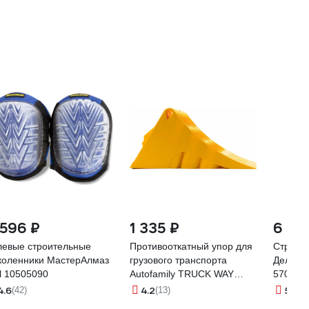
 596 ₽
1 335 ₽
6 77
левые строительные
Противооткатный упор для
Страхо
коленники МастерАлмаз
грузового транспорта
Дело Те
l 10505090
Autofamily TRUCK WAY
570мм,
G53, желтый TW.G.53.01.01
4.6
4.2
5
(42)
(13)
(15)