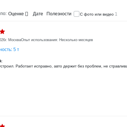
по:
Оценке
Дате
Полезности
1
С фото или видео
026
г. Москва
Опыт использования: Несколько месяцев
ость: 5 т
:
строил. Работает исправно, авто держит без проблем, не стравлив