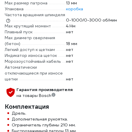
Max размер патрона
13 мм
Упаковка
коробка
Частота вращения шпинделя
0-1000/0-3000 об/мин
Max крутящий момент
4 Нм
Плавный пуск
нет
Мах диаметр сверления
(бетон)
18 мм
Легкий доступ к щеткам
нет
Индикатор износа щеток
нет
Морозоустойчивый кабель
нет
Автоматически
отключающиеся при износе
щетки
нет
Гарантия производителя
на товары Bosch
Комплектация
Дрель.
Дополнительная рукоятка.
Ограничитель глубины 210 мм.
Быстрозажимной патрон 13 мм.