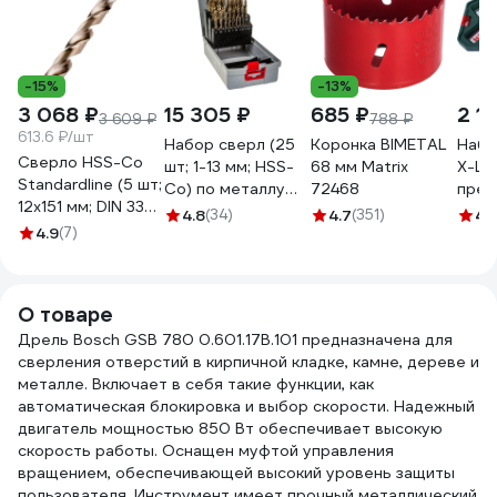
-15%
-13%
3 068 ₽
15 305 ₽
685 ₽
2 1
3 609 ₽
788 ₽
613.6 ₽/шт
Набор сверл (25
Коронка BIMETAL
Набо
Сверло HSS-Co
шт; 1-13 мм; HSS-
68 мм Matrix
X-Lin
Standardline (5 шт;
Co) по металлу
72468
пред
12х151 мм; DIN 338)
Bosch
260
4.8
(34)
4.7
(351)
4.
по металлу Bosch
4.9
(7)
2608587018
2608585903
О товаре
Дрель Bosch GSB 780 0.601.17B.101 предназначена для
сверления отверстий в кирпичной кладке, камне, дереве и
металле. Включает в себя такие функции, как
автоматическая блокировка и выбор скорости. Надежный
двигатель мощностью 850 Вт обеспечивает высокую
скорость работы. Оснащен муфтой управления
вращением, обеспечивающей высокий уровень защиты
пользователя. Инструмент имеет прочный металлический