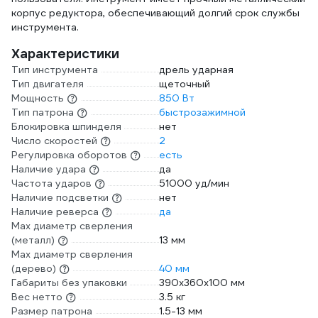
корпус редуктора, обеспечивающий долгий срок службы
инструмента.
Характеристики
Тип инструмента
дрель ударная
Тип двигателя
щеточный
Мощность
850 Вт
Тип патрона
быстрозажимной
Блокировка шпинделя
нет
Число скоростей
2
Регулировка оборотов
есть
Наличие удара
да
Частота ударов
51000 уд/мин
Наличие подсветки
нет
Наличие реверса
да
Max диаметр сверления
(металл)
13 мм
Мах диаметр сверления
(дерево)
40 мм
Габариты без упаковки
390х360х100 мм
Вес нетто
3.5 кг
Размер патрона
1.5-13 мм