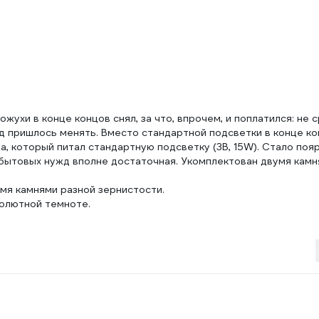
жухи в конце концов снял, за что, впрочем, и поплатился: не 
од пришлось менять. Вместо стандартной подсветки в конце к
а, который питал стандартную подсветку (3В, 15W). Стало пояр
я бытовых нужд вполне достаточная. Укомплектован двумя кам
умя камнями разной зернистости.
солютной темноте.