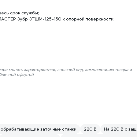
весь срок службы;
МАСТЕР Зубр ЗТШМ-125-150 к опорной поверхности;
лера менять характеристики, внешний вид, комплектацию товара и
убличной офертой
обрабатывающие заточные станки
220 В
На 220 В с за