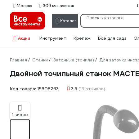
Москва
306 магазинов
Каталог
Инструмент
Крепеж
Всё для сада
Э
Акции
Главная
Станки
Заточные (точила)
Для заточки инст
/
/
/
Двойной точильный станок МАСТ
Код товара:
15608263
3.5
(13 отзывов)
1 видео