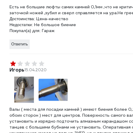
Есть не большие люфты самих камней 0,1мм ,что не крити
заточкой ножей ,зубил и сверл справляется на ура.Не гре
Цена-качество
Достоинства:
Не большое биение
Недостатки:
Гараж
Покупал(а) для:
Ответить
Игорь
15.04.2020
Валы ( места для посадки камней ) имеют биения более 0,2
обоих сторон ) мест для центров. Поверхность самого ва
установить и изрядно подточить алмазным карандашом со 
танцев с большими бубнами не установить. Оперативная 