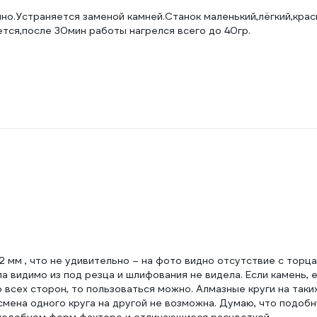
чно.Устраняется заменой камней.Станок маленький,лёгкий,крас
ется,после 30мин работы нагрелся всего до 40гр.
 мм , что не удивительно – на фото видно отсутствие с торца 
ла видимо из под резца и шлифования не видела. Если камень,
всех сторон, то пользоваться можно. Алмазные круги на таких
смена одного круга на другой не возможна. Думаю, что подоб