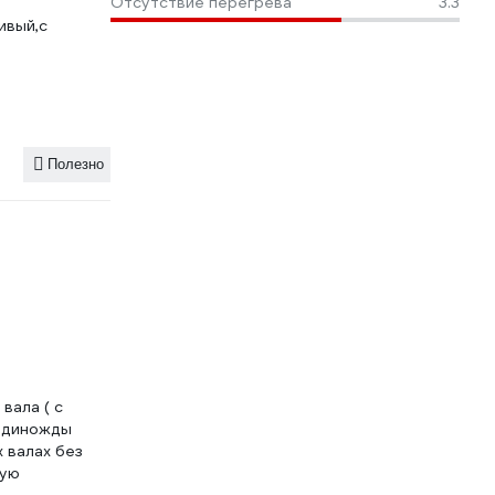
Отсутствие перегрева
3.3
ивый,с
Полезно
вала ( с
 единожды
 валах без
ную