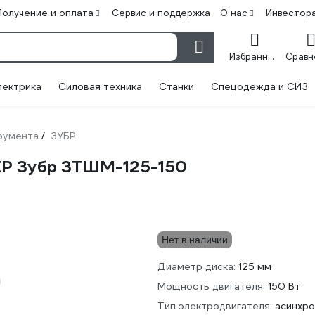
Получение и оплата
Сервис и поддержка
О нас
Инвестор
Избранное
лектрика
Силовая техника
Станки
Спецодежда и СИЗ
румента
ЗУБР
/
ЕР Зубр ЗТШМ-125-150
Нет в наличии
Диаметр диска:
125 мм
Мощность двигателя:
150 Вт
Тип электродвигателя:
асинхр