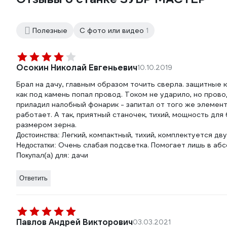
Полезные
С фото или видео
1
Осокин Николай Евгеньевич
10.10.2019
Брал на дачу, главным образом точить сверла. защитные ко
как под камень попал провод. Током не ударило, но пров
приладил налобный фонарик - запитал от того же элемент
работает. А так, приятный станочек, тихий, мощность дл
размером зерна.
Легкий, компактный, тихий, комплектуется дв
Достоинства:
Очень слабая подсветка. Помогает лишь в аб
Недостатки:
дачи
Покупал(а) для:
Ответить
Павлов Андрей Викторович
03.03.2021