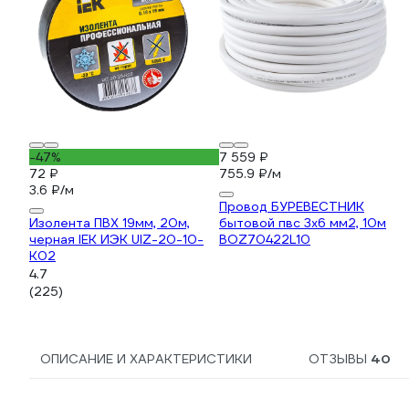
-47%
7 559 ₽
72 ₽
755.9 ₽/м
3.6 ₽/м
Провод БУРЕВЕСТНИК
Изолента ПВХ 19мм, 20м,
бытовой пвс 3x6 мм2, 10м
черная IEK ИЭК UIZ-20-10-
BOZ70422L10
K02
4.7
(225)
ОПИСАНИЕ И ХАРАКТЕРИСТИКИ
ОТЗЫВЫ
40