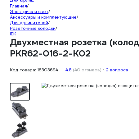
Для юрлиц
Главная
/
Электрика и свет
/
Аксессуары и комплектующие
/
Для удлинителей
/
Розеточные колодки
/
IEK
Двухместная розетка (коло
PKR62-016-2-K02
Код товара:
16303694
4.8
(40 отзывов)
2 вопроса