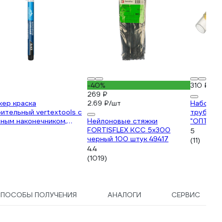
-40%
310 ₽
269 ₽
кер краска
2.69 ₽/шт
Набор т
ительный vertextools с
трубок 
ным наконечником,
Нейлоновые стяжки
"ОПТИКО
ный 0021-02
FORTISFLEX КСС 5х300
3599.80
5
черный 100 штук 49417
(11)
4.4
(1019)
ПОСОБЫ ПОЛУЧЕНИЯ
АНАЛОГИ
СЕРВИС