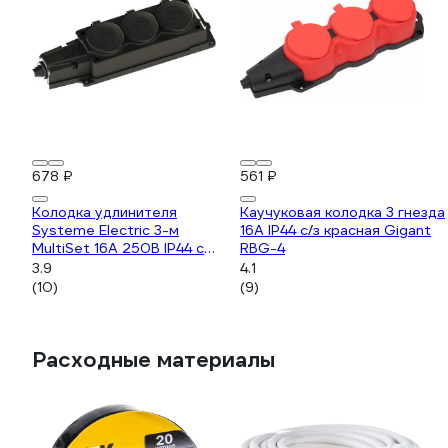
678 ₽
561 ₽
Колодка удлинителя
Каучуковая колодка 3 гнезда
Systeme Electric 3-м
16А IP44 с/з красная Gigant
MultiSet 16А 250В IP44 с
RBG-4
заземл. каучук черн. SE
3.9
4.1
MST4103BK
(10)
(9)
Расходные материалы