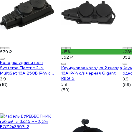
579 ₽
-15%
-28
352 ₽
352 
Колодка удлинителя
Systeme Electric 2-м
Каучуковая колодка 2 гнезда
Кауч
MultiSet 16А 250В IP44 с
16А IP44 с/з черная Gigant
одно
заземлением каучук черный
RBG-3
3.9
3.9
SE MST4102BK
3.9
(10)
(59)
(59)