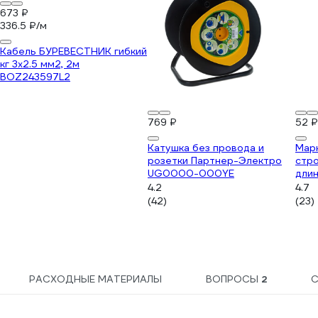
673 ₽
336.5 ₽/м
Кабель БУРЕВЕСТНИК гибкий
кг 3x2.5 мм2, 2м
BOZ243597L2
769 ₽
52 ₽
Катушка без провода и
Мар
розетки Партнер-Электро
стро
UG0000-000YE
длин
чер
4.2
4.7
(42)
(23)
РАСХОДНЫЕ МАТЕРИАЛЫ
ВОПРОСЫ
2
С