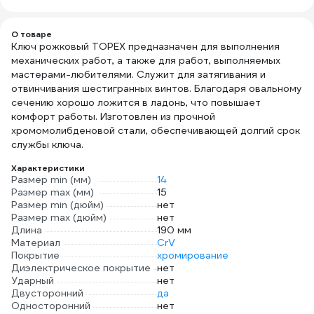
нержав. сталь, 50
шт. 00-0005323
О товаре
Ключ рожковый TOPEX предназначен для выполнения
механических работ, а также для работ, выполняемых
мастерами-любителями. Служит для затягивания и
отвинчивания шестигранных винтов. Благодаря овальному
сечению хорошо ложится в ладонь, что повышает
комфорт работы. Изготовлен из прочной
хромомолибденовой стали, обеспечивающей долгий срок
службы ключа.
Характеристики
Размер min (мм)
14
Размер max (мм)
15
Размер min (дюйм)
нет
Размер max (дюйм)
нет
Длина
190 мм
Материал
CrV
Покрытие
хромирование
Диэлектрическое покрытие
нет
Ударный
нет
Двусторонний
да
Односторонний
нет