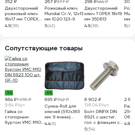
352 ₽
267 ₽
377 ₽
298 ₽
444 ₽
305 
Двухсторонний
Рожковый ключ
Двухсторонний
Рожк
рожковый ключ
Mundial Cr-V, 12x13
ключ TOPEX 18x19
Mundi
16х17 мм TOPEX
мм 1020.123-9
мм 35D613
мм 1
35D611
4.9
(38)
5
(43)
4.9
(38)
5
(43)
Сопутствующие товары
-5%
-6%
964 ₽
1 015 ₽
695 ₽
742 ₽
6 902 ₽
2 65
9.64 ₽/шт
138.04 ₽/шт
Сумка-Roll для
Разв
Гайка со
ключей (510х365
Болт DINFIX DIN
250 
стопорным
мм; 9 ячеек)
6921, с шестиг.
06-0
буртом УМС М10
Сорокин 27.11
гол. с фланцем с
4.4
(9)
4.8
(4
DIN 6923 100 шт.
зазубринами,
5
(54)
GF-10
10x25 мм, А2