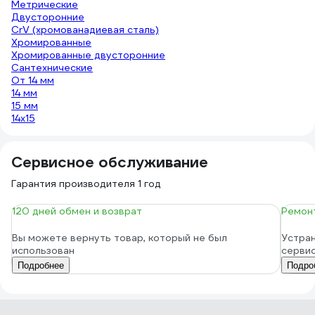
Метрические
Двусторонние
CrV (хромованадиевая сталь)
Хромированные
Хромированные двусторонние
Сантехнические
От 14 мм
14 мм
15 мм
14х15
Сервисное обслуживание
Гарантия производителя 1 год
120 дней обмен и возврат
Ремонт
Вы можете вернуть товар, который не был
Устран
использован
серви
Подробнее
Подро