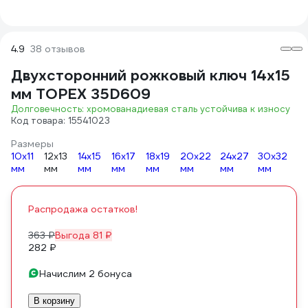
4.9
38 отзывов
Двухсторонний рожковый ключ 14х15
мм TOPEX 35D609
Долговечность: хромованадиевая сталь устойчива к износу
Код товара: 15541023
Размеры
10х11
12х13
14х15
16х17
18х19
20х22
24х27
30х32
мм
мм
мм
мм
мм
мм
мм
мм
Распродажа остатков!
363 ₽
Выгода 81 ₽
282 ₽
Начислим 2 бонуса
В корзину