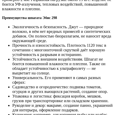
боится УФ-излучения, тепловых воздействий, повышенной
влажности и плесени.
Преимущества шпагата Эбис 298
Экологичность и безопасность. Джут — природное
волокно, в нём нет вредных примесей и синтетических
добавок. Он полностью биоразлагаем, не наносит вреда
окружающей среде.
Прочность и износостойкость. Плотность 1120 текс в
сочетании с многониточной скруткой даёт хорошую
устойчивость к разрывам и истиранию.
Устойчивость к внешним воздействиям. Шпагат не
боится повышенной влажности и плесени. Также он
обладает устойчивостью к ультрафиолету — не
выцветает на солнце.
Универсальность. Его применяют в самых разных
сферах:
Садоводство и огородничество: подвязка томатов,
огурцов и других вьющихся растений, создание опор.
Упаковка и логистика: фиксация коробок, мешков,
грузов при транспортировке или складском хранении.
Рукоделие и декор: макраме, создание панно, украшений
для интерьера, оформление подарков.
Кулинария: например, для копчения рыбы или колбас.