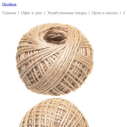
Профиль
Главная
/
Офис и дом
/
Хозяйственные товары
/
Цепи и канаты
/
Ш