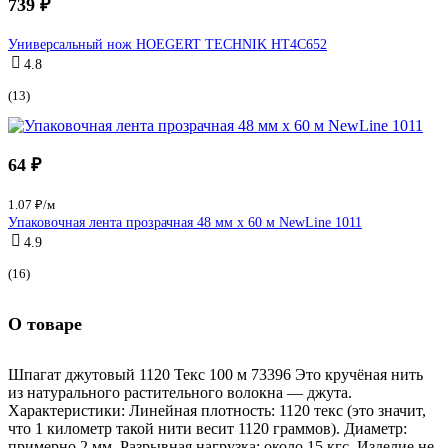
739 ₽
Универсальный нож HOEGERT TECHNIK HT4C652
4.8
(13)
64 ₽
1.07 ₽/м
Упаковочная лента прозрачная 48 мм х 60 м NewLine 1011
4.9
(16)
О товаре
Шпагат джутовый 1120 Текс 100 м 73396 Это кручёная нить
из натурального растительного волокна — джута.
Характеристики: Линейная плотность: 1120 текс (это значит,
что 1 километр такой нити весит 1120 граммов). Диаметр:
примерно 2 мм. Разрывная нагрузка: около 15 кгс. Изделие не