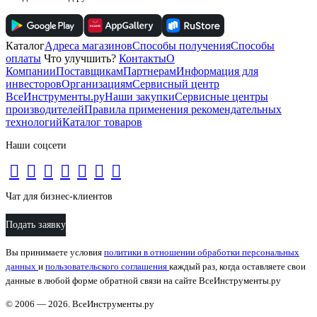
Каталог
Адреса магазинов
Способы получения
Способы
оплаты
Что улучшить?
Контакты
О
Компании
Поставщикам
Партнерам
Информация для
инвесторов
Организациям
Сервисный центр
ВсеИнструменты.ру
Наши закупки
Сервисные центры
производителей
Правила применения рекомендательных
технологий
Каталог товаров
Наши соцсети
Чат для бизнес-клиентов
Подать заявку
Вы принимаете условия
политики в отношении обработки персональных
данных
и
пользовательского соглашения
каждый раз, когда оставляете свои
данные в любой форме обратной связи на сайте ВсеИнструменты.ру
© 2006 — 2026. ВсеИнструменты.ру