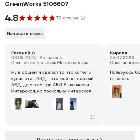
GreenWorks 5106607
4.8
72 отзыва
Написать отзыв
Евгений С.
Кирилл
03.05.2024
г. Астрахань
25.07.2026
Опыт использования: Менее месяца
Опыт использ
Ну в общем я сделал то что хотел и
Пользуюсь бо
купил этот АВД - это мой четвертый
отлично.
АВД, до этого три АВД были марки
Интерскол, но поскольку Интерскол
любит кошмарить магазины
инструментов и блогеров судебными
исками, за негативные отзывы на свой
инструмент (привет Папа Карло!), то
это стало одним из решающих
факторов в выборе АВД. Собственно
почему я упомянул Интерскол?
Посмотреть все отзывы