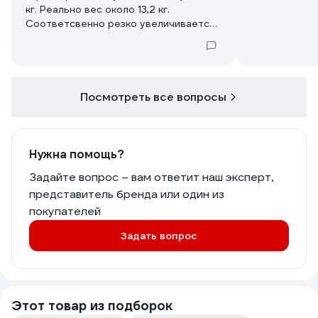
кг. Реально вес около 13,2 кг.
удовольствие. Штатный пистолет
Соответсвенно резко увеличивается
тоже не плох, но для меня он через
стоимость доставки. Просьба внести
чур длинный. По соединениям насадок
соответствующие изменения в
скажу что наконец-то прогресс
характеристиках. Спасибо.
добрался и сюда - здесь уже
нормальные быстросъемы для смены
насадок, за что производителю
Посмотреть все вопросы
отдельный респект. По давлению
сказать ничего не могу - штатное 105
бар, максимальное 140 бар. Но те кто
моют автомобиль прекрасно знают,
Нужна помощь?
что основную работу по удалению
Задайте вопрос – вам ответит наш эксперт,
грязи совершает не мойка, а химия,
представитель бренда или один из
поэтому мне ее давления более чем
достаточно.
покупателей
Штатный пенокомплект бесполезен и
Задать вопрос
просвечивает насквозь - если внутри
нет пенной таблетки (а ее там нет) то
смысла пользоваться штатным
пенокомплектом смысла нет.
Этот товар из подборок
Отвечаю сразу на вопросы