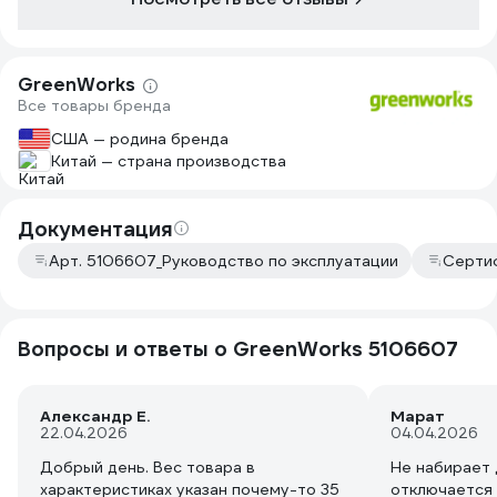
Потому что именно этот АВД прям
реально напомнил мне модель
Интерскол АМ-140/2000, именно с
этой модели я узнал что оказывается
GreenWorks
есть бренд Greenworks. Но перейдем
Все товары бренда
к сути...
США — родина бренда
Самый основной и главный плюс
Китай — страна производства
который есть - это шланг. Шланг
просто шикарный, потому что при
около нулевых температурах не
Документация
дубеет и имеет нормальную гибкость.
Арт. 5106607_Руководство по эксплуатации
Серти
Система сматывания шланга здесь
явно лишняя т.к. шланг перегибается у
основания штуцера - по итогу просто
освободил его из катушки и оставил
Вопросы и ответы о GreenWorks 5106607
так как и есть. На шланге наконец то с
двух сторон появились нормальные
муфты на М22 х 1,5 - благодаря этому
Александр Е.
Марат
я прикупил отдельно короткий
22.04.2026
04.04.2026
пистолет SG с поворотной муфтой у
Добрый день. Вес товара в
Не набирает 
основания - после ее установки мойка
характеристиках указан почему-то 35
отключается
автомобиля превратилось в одно