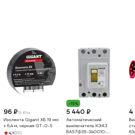
-15%
96 ₽
5 440 ₽
4
15 ₽/м
Изолента Gigant ХБ 19 мм
Автоматический
Ви
х 6,4 м, черная GT-0-5
выключатель КЭАЗ
ст
ВА57Ф35-340010-
63
4.1
(50)