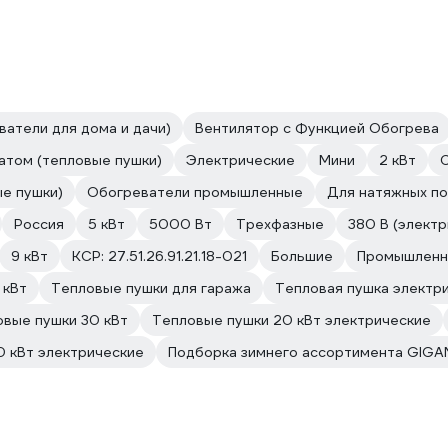
ватели для дома и дачи)
Вентилятор с Функцией Обогрева
атом (тепловые пушки)
Электрические
Мини
2 кВт
С
ые пушки)
Обогреватели промышленные
Для натяжных п
Россия
5 кВт
5000 Вт
Трехфазные
380 В (элект
9 кВт
КСР: 27.51.26.91.21.18-021
Большие
Промышлен
 кВт
Тепловые пушки для гаража
Тепловая пушка электр
вые пушки 30 кВт
Тепловые пушки 20 кВт электрические
0 кВт электрические
Подборка зимнего ассортимента GIGA