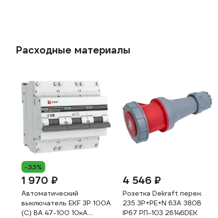
Расходные материалы
-33%
1 970 ₽
4 546 ₽
Автоматический
Розетка Dekraft перен.
выключатель EKF 3P 100А
235 3Р+РЕ+N 63А 380В
(С) ВА 47-100 10кА
IP67 РП-103 26146DEK