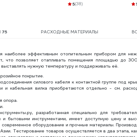
160А-1600-400AC-
26
5
(38)
УХЛ3- 109307
Ы
75
РАСХОДНЫЕ МАТЕРИАЛЫ
В
тся наиболее эффективным отопительным прибором для неж
т, что позволяет отапливать помещения площадью до 300
 выставлять нужную температуру и поддерживать её.
ррозийное покрытие.
одсоединения силового кабеля к контактной группе под кры
ти и кабельная вилка приобретаются отдельно - см. расхо
я опора.
и.
нструменты.ру, разработанная специально для требовател
и и бытовыми инструментами, имеет доступную цену и выс
ся современное оборудование и прочные материалы. Произво
Азии. Тестирование товаров осуществляется в два этапа, к