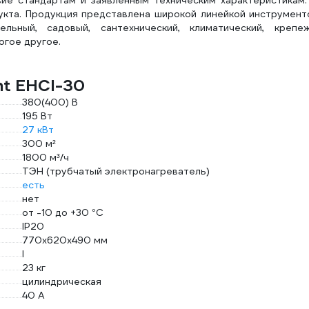
ие стандартам и заявленным техническим характеристикам.
укта. Продукция представлена широкой линейкой инструмент
ьный, садовый, сантехнический, климатический, крепеж
огое другое.
nt EHCI-30
380(400) В
195 Вт
27 кВт
300 м²
1800 м³/ч
ТЭН (трубчатый электронагреватель)
есть
нет
от -10 до +30 °С
IP20
770x620x490 мм
I
23 кг
цилиндрическая
40 А