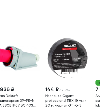
-65%
 936 ₽
144 ₽
7 70
7.2 ₽/м
лка Dekraft
Изолента Gigant
Автома
ационарная 3Р+РЕ+N
professional ПВХ 19 мм х
выключ
А 380В IP67 ВС-103
20 м, черная GT-0-3
Iskra R