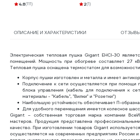
PRoxima mcb47100-3-
4.8
(111)
2
(1)
100C-pro
ОПИСАНИЕ И ХАРАКТЕРИСТИКИ
ОТЗЫВ
Электрическая тепловая пушка Gigant EHCI-30 являе
помещений. Мощность при обогреве составляет 27 кВ
Тепловая пушка оснащена термостатом для возможности
Корпус пушки изготовлен и металла и имеет антико
Подключение к сети осуществляется при помощи п
блока управления (кабель для подключения к се
материалы - "Кабель", "Вилки" и "Розетки")
Наибольшую устойчивость обеспечивает П-образна
Для удобного перемещения имеется колесное шасс
Gigant – собственная торговая марка компании ВсеИ
мастеров. Продукция представлена профессиональным
качество. При изготовлении товаров Gigant использует
осуществляется на современных предприятиях России и 