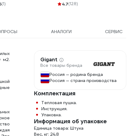
173DEK
5
(1)
4.7
(128)
ОПРОСЫ
АНАЛОГИ
СЕРВИС
илых
Gigant
 м2.
Все товары бренда
Россия — родина бренда
Россия — страна производства
шкой
дные
Комплектация
Тепловая пушка.
Инструкция.
ьных
Упаковка.
окое
Информация об упаковке
дство
Единица товара: Штука
аждая
Вес, кг: 24.8