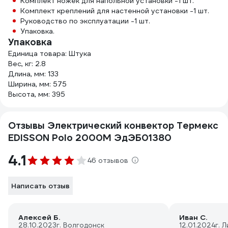
Комплект ножек для напольной установки -1 шт.
Комплект креплений для настенной установки -1 шт.
Руководство по эксплуатации -1 шт.
Упаковка.
Упаковка
Единица товара: Штука
Вес, кг: 2.8
Длина, мм: 133
Ширина, мм: 575
Высота, мм: 395
Отзывы Электрический конвектор Термекс
EDISSON Polo 2000M ЭдЭБ01380
4.1
46 отзывов
Написать отзыв
Алексей Б.
Иван С.
28.10.2023
г. Волгодонск
12.01.2024
г. 