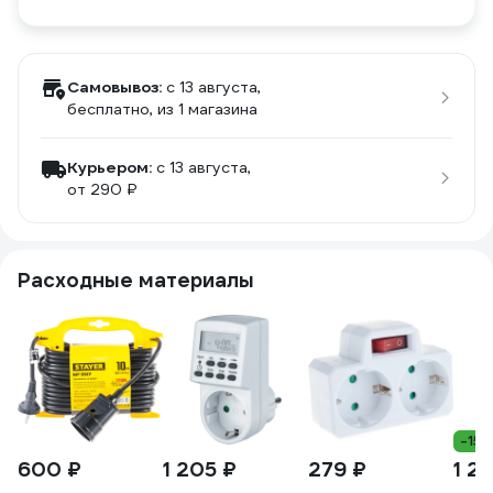
Самовывоз:
c 13 августа,
бесплатно
, из 1 магазина
Курьером:
c 13 августа,
от 290 ₽
Расходные материалы
-15
600 ₽
1 205 ₽
279 ₽
1 2