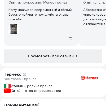
Опыт использования: Менее месяца
Опыт использ
Кому нравится современный и лёгкий,
Абсолютно с
берите лайкните пожалуйста отзыв,
унифицирова
спасибо.
десятки моде
отличается т
накладок на корпус), 
же, что и у 
конвекторов 
и кнопки вкл
собственно, 
гуманная - б
Посмотреть все отзывы
Термекс
Все товары бренда
Италия — родина бренда
Китай — страна производства
Документация