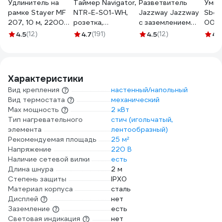
Удлинитель на
Таймер Navigator,
Разветвитель
Умна
рамке Stayer MF
NTR-E-S01-WH,
Jazzway Jаzzway
Sber
207, 10 м, 2200
розетка,
с заземлением
0012
Вт, 1 гнездо, ПВС
электронный
16А AD-2GS
4.5
(12)
4.7
(191)
4.5
(12)
4.
2х0,75 мм2,
61555
3.5кВт защитные
55014-10_z01
шторки с
выключателем
IP20 5004788
Характеристики
Вид крепления
настенный/напольный
Вид термостата
механический
Max мощность
2 кВт
Тип нагревательного
стич (игольчатый,
элемента
лентообразный)
Рекомендуемая площадь
25 м²
Напряжение
220 В
Наличие сетевой вилки
есть
Длина шнура
2 м
Степень защиты
IPХ0
Материал корпуса
сталь
Дисплей
нет
Заземление
есть
Световая индикация
нет