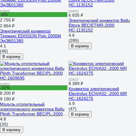
-4%
6 835 ₽
2 755 ₽
Электрический конвектор Ballu
Ettore BEC/ETMR-2000
2 864 ₽
НС-1135152
Электрический конвектор
4.6
Термекс EDISSON Polo 2000M
(285)
ЭдЭБ01380
4.1
В корзину
(46)
В корзину
8 389 ₽
-11%
Конвектор электрический
8 200 ₽
Electrolux ECH/AS2 -2000 MR
НС-1624275
9 190 ₽
4.9
Модуль отопительный
(47)
электрического конвектора Ballu
Plinth Transformer BEC/PL-2000
В корзину
НС-1609695
4.8
(20)
В корзину