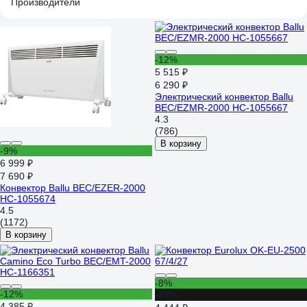
Производители
-12%
5 515 ₽
6 290 ₽
Электрический конвектор Ballu
BEC/EZMR-2000 НС-1055667
4.3
(786)
В корзину
-9%
6 999 ₽
7 690 ₽
Конвектор Ballu BEC/EZER-2000
НС-1055674
4.5
(1172)
В корзину
-8%
-12%
-23%
4 385 ₽