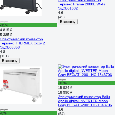
Электрический конвектор
Термекс Frame 2000E Wi-Fi
ЭдЭБ01632
4.6
(49)
В корзину
-11%
4 815 ₽
5 385 ₽
Электрический конвектор
Термекс THERMEX Cozy 2
ЭдЭБ03858
4.8
(151)
В корзину
-16%
15 924 ₽
18 990 ₽
Электрический конвектор Ballu
Apollo digital INVERTER Moon
Gray BEC/ATI-2001 НС-1343706
4.6
-8%
(54)