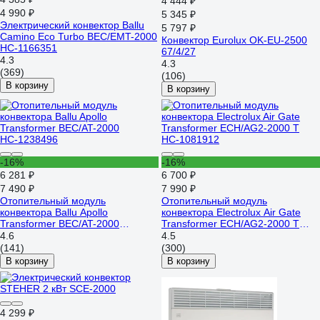
4 444 ₽
4 990 ₽
5 345 ₽
Электрический конвектор Ballu
5 797 ₽
Camino Eco Turbo BEC/EMT-2000
Конвектор Eurolux OK-EU-2500
НС-1166351
67/4/27
4.3
4.3
(369)
(106)
В корзину
В корзину
-16%
-16%
6 281 ₽
6 700 ₽
7 490 ₽
7 990 ₽
Отопительный модуль
Отопительный модуль
конвектора Ballu Apollo
конвектора Electrolux Air Gate
Transformer BEC/AT-2000
Transformer ECH/AG2-2000 T
НС-1238496
НС-1081912
4.6
4.5
(141)
(300)
В корзину
В корзину
4 299 ₽