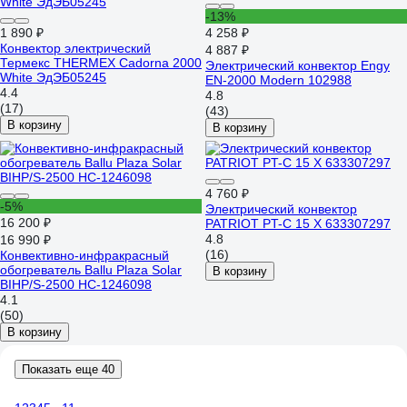
-13%
1 890 ₽
4 258 ₽
Конвектор электрический
4 887 ₽
Термекс THERMEX Cadorna 2000
Электрический конвектор Engy
White ЭдЭБ05245
EN-2000 Modern 102988
4.4
4.8
(17)
(43)
В корзину
В корзину
4 760 ₽
-5%
Электрический конвектор
16 200 ₽
PATRIOT PT-C 15 X 633307297
4.8
16 990 ₽
(16)
Конвективно-инфракрасный
обогреватель Ballu Plaza Solar
В корзину
BIHP/S-2500 НС-1246098
4.1
(50)
В корзину
Показать еще 40