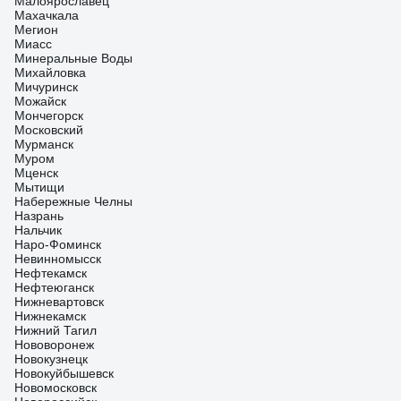
Малоярославец
Махачкала
Мегион
Миасс
Минеральные Воды
Михайловка
Мичуринск
Можайск
Мончегорск
Московский
Мурманск
Муром
Мценск
Мытищи
Набережные Челны
Назрань
Нальчик
Наро-Фоминск
Невинномысск
Нефтекамск
Нефтеюганск
Нижневартовск
Нижнекамск
Нижний Тагил
Нововоронеж
Новокузнецк
Новокуйбышевск
Новомосковск