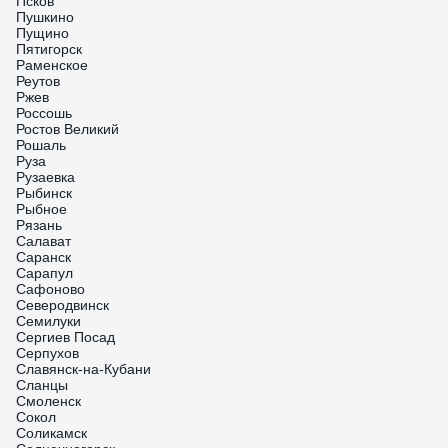
Псков
Пушкино
Пущино
Пятигорск
Раменское
Реутов
Ржев
Россошь
Ростов Великий
Рошаль
Руза
Рузаевка
Рыбинск
Рыбное
Рязань
Салават
Саранск
Сарапул
Сафоново
Северодвинск
Семилуки
Сергиев Посад
Серпухов
Славянск-на-Кубани
Сланцы
Смоленск
Сокол
Соликамск