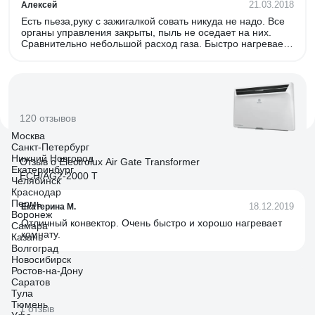
21.03.2018
Алексей
Есть пьеза,руку с зажигалкой совать никуда не надо. Все
органы управления закрыты, пыль не оседает на них.
Сравнительно небольшой расход газа. Быстро нагревает
помещение.
120 отзывов
Москва
Санкт-Петербург
Нижний Новгород
Отзыв о Electrolux Air Gate Transformer
Екатеринбург
ECH/AG2-2000 T
Челябинск
Краснодар
Пермь
18.12.2019
Екатерина М.
Воронеж
Отличный конвектор. Очень быстро и хорошо нагревает
Самара
комнату.
Казань
Волгоград
Новосибирск
Ростов-на-Дону
Саратов
Тула
Тюмень
1 отзыв