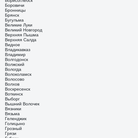
Борисоглебск
Боровичи
Бронницы
Брянск
Бугульма
Великие Луки
Великий Новгород
Верхняя Пышма
Верхняя Салда
Видное
Владикавказ
Владимир
Волгодонск
Волжский
Вологда
Волоколамск
Волосово
Волхов
Воскресенск
Воткинск
Выборг
Вышний Волочек
Вязники
Вязьма
Геленджик
Голицыно
Грозный
Грязи