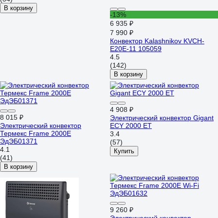
В корзину
-13%
6 935 ₽
7 990 ₽
Конвектор Kalashnikov KVCH-
E20E-11 105059
4.5
(142)
В корзину
4 908 ₽
8 015 ₽
Электрический конвектор Gigant
Электрический конвектор
ECY 2000 ET
Термекс Frame 2000E
3.4
ЭдЭБ01371
(57)
4.1
Купить
(41)
В корзину
9 260 ₽