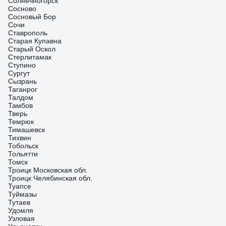
Солнечногорск
Сосново
Сосновый Бор
Сочи
Ставрополь
Старая Купавна
Старый Оскол
Стерлитамак
Ступино
Сургут
Сызрань
Таганрог
Талдом
Тамбов
Тверь
Темрюк
Тимашевск
Тихвин
Тобольск
Тольятти
Томск
Троицк Московская обл.
Троицк Челябинская обл.
Туапсе
Туймазы
Тутаев
Удомля
Узловая