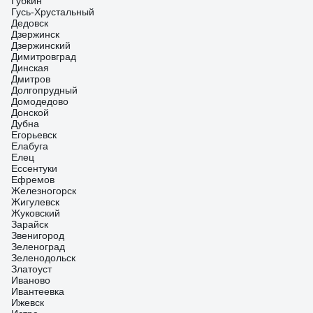
Губкин
Гусь-Хрустальный
Дедовск
Дзержинск
Дзержинский
Димитровград
Динская
Дмитров
Долгопрудный
Домодедово
Донской
Дубна
Егорьевск
Елабуга
Елец
Ессентуки
Ефремов
Железногорск
Жигулевск
Жуковский
Зарайск
Звенигород
Зеленоград
Зеленодольск
Златоуст
Иваново
Ивантеевка
Ижевск