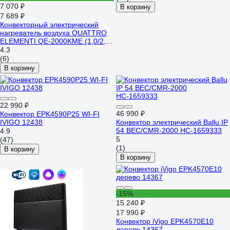
7 070 ₽
В корзину
7 689 ₽
Конвекторный электрический
нагреватель воздуха QUATTRO
ELEMENTI QE-2000KME (1,0/2,0
кВт, с эл.блоком управления,
4.3
ТЭН монолит.) 915-472
(6)
В корзину
22 990 ₽
46 990 ₽
Конвектор EPK4590P25 WI-FI
IVIGO 12438
Конвектор электрический Ballu IP
54 BEC/CMR-2000 НС-1659333
4.9
5
(47)
(1)
В корзину
В корзину
-15%
15 240 ₽
17 990 ₽
Конвектор iVigo EPK4570E10
дерево 14367