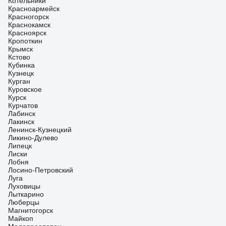
Котельники
Красноармейск
Красногорск
Краснокамск
Красноярск
Кропоткин
Крымск
Кстово
Кубинка
Кузнецк
Курган
Куровское
Курск
Курчатов
Лабинск
Лакинск
Ленинск-Кузнецкий
Ликино-Дулево
Липецк
Лиски
Лобня
Лосино-Петровский
Луга
Луховицы
Лыткарино
Люберцы
Магнитогорск
Майкоп