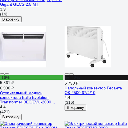
Gigant GECS-2,5 MT
3.9
(14)
В корзину
-16%
до -18%
5 861 ₽
5 790 ₽
6 990 ₽
Напольный конвектор Ресанта
ОК-2500 67/4/10
Отопительный модуль
конвектора Ballu Evolution
4.4
Transformer BEC/EVU-2000
(316)
НС-1081884
4.4
В корзину
(421)
В корзину