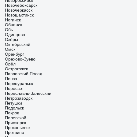
Новороссийск
Новочебоксарск
Новочеркасск
Новошахтинск
Ногинск
Обнинск
Обь
Одинцово
Озёры
Октябрьский
Омск
Оренбург
Орехово-Зуево
Орёл
Острогожск
Павловский Посад
Пенза
Первоуральск
Пересвет
Переславль-Залесский
Петрозаводск
Петушки
Подольск
Покров
Полевской
Приозерск
Прокопьевск
Протвино