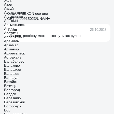
Уфа
Азов
Аксай
Александров
Отзыв о GEKON eco una
Алексеевка
GETL0.00915023/UNA/NV
Алексин
Альметьевск
Анапа
26.10.2023
Завен
Апатиты
обогрев, решётку можно отогнуть как рулон
Апрелевка
Арамиль
Арзамас
Армавир
Архангельск
Астрахань
Балабаново
Балаково
Балашиха
Балашов
Барнаул
Батайск
Бежецк
Белгород
Бердск
Березники
Березовский
Богородск
Бор