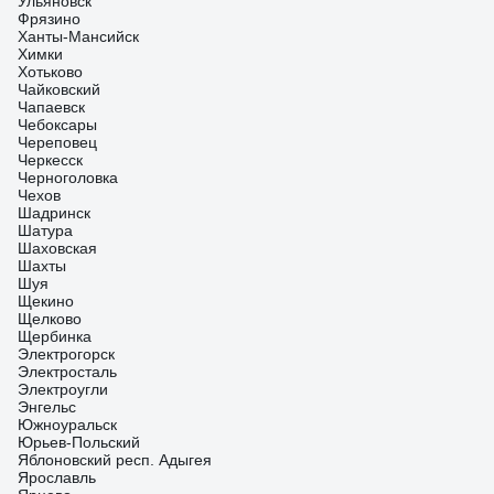
Ульяновск
Фрязино
Ханты-Мансийск
Химки
Хотьково
Чайковский
Чапаевск
Чебоксары
Череповец
Черкесск
Черноголовка
Чехов
Шадринск
Шатура
Шаховская
Шахты
Шуя
Щекино
Щелково
Щербинка
Электрогорск
Электросталь
Электроугли
Энгельс
Южноуральск
Юрьев-Польский
Яблоновский респ. Адыгея
Ярославль