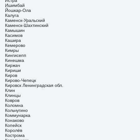
Истра
Ишимбай
Йошкар-Ола
Калуга
Каменск-Уральский
Каменск-Шахтинский
Камышин
Касимов
Кашира
Кемерово
Кимры
Кингисепп
Кинешма
Киржач
Кириши
Киров
Кирово-Чепецк
Кировск Ленинградская обл.
Клин
Клинцы
Ковров
Коломна
Кольчугино
Коммунарка
Конаково
Копейск
Королёв
Кострома