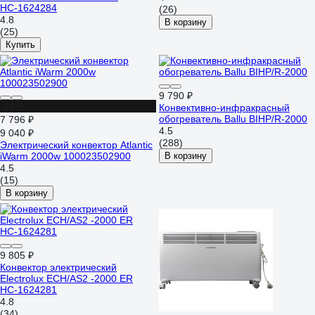
НС-1624284
(26)
4.8
В корзину
(25)
Купить
9 790 ₽
-14%
Конвективно-инфракрасный
обогреватель Ballu BIHP/R-2000
7 796 ₽
4.5
9 040 ₽
(288)
Электрический конвектор Atlantic
iWarm 2000w 100023502900
В корзину
4.5
(15)
В корзину
9 805 ₽
Конвектор электрический
Electrolux ECH/AS2 -2000 ER
НС-1624281
4.8
(34)