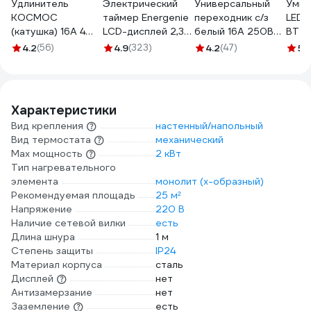
Удлинитель
Электрический
Универсальный
Умна
КОСМОС
таймер Energenie
переходник с/з
LED
(катушка) 16А 4
LCD-дисплей 2,3″,
белый 16А 250В
BT 
гнезда ПВС 3х2,5
белый EG-SST-01
UNIVersal 1186
PLUG
4.2
(56)
4.9
(323)
4.2
(47)
5
(1
(50м) IP54 с
LEDV
заземлением
405
УХз16 YKKsm50m-
4g-Z(2,5)IP
Характеристики
Вид крепления
настенный/напольный
Вид термостата
механический
Max мощность
2 кВт
Тип нагревательного
элемента
монолит (х-образный)
Рекомендуемая площадь
25 м²
Напряжение
220 В
Наличие сетевой вилки
есть
Длина шнура
1 м
Степень защиты
IP24
Материал корпуса
сталь
Дисплей
нет
Антизамерзание
нет
Заземление
есть