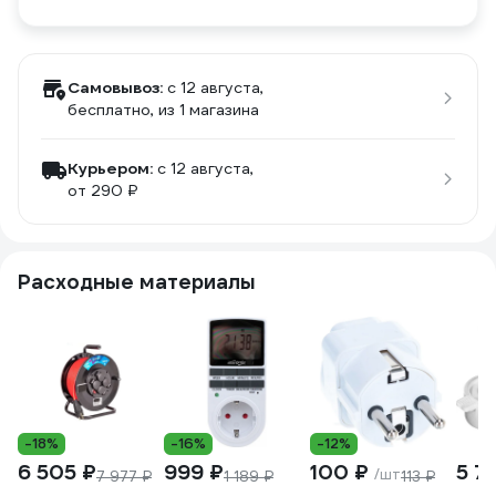
Самовывоз:
c 12 августа,
бесплатно
, из 1 магазина
Курьером:
c 12 августа,
от 290 ₽
Расходные материалы
-18%
-16%
-12%
6 505 ₽
999 ₽
100 ₽
5 7
/шт
7 977 ₽
1 189 ₽
113 ₽