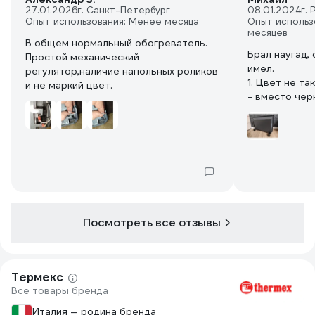
27.01.2026
г. Санкт-Петербург
08.01.2024
г. 
Опыт использования: Менее месяца
Опыт использ
месяцев
В общем нормальный обогреватель.
Брал наугад,
Простой механический
имел.
регулятор,наличие напольных роликов
1. Цвет не та
и не маркий цвет.
- вместо чер
черные. Смот
интерьере
2. Четкий те
настроить на
Щелчок тихий
мешает
3. Изолирова
двумя полож
Посмотреть все отзывы
4. На максим
горячий, но 
обжигает. Ин
деформации к
Термекс
мощности от
Все товары бренда
5. Удобно пе
удачные.
Италия — родина бренда