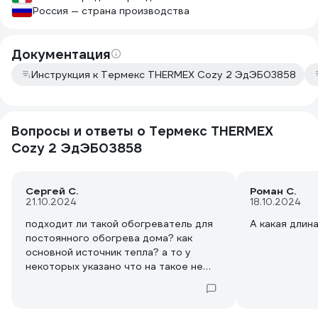
6. В сильные
Россия — страна производства
легко подде
температуру
мощности.
Документация
Инструкция к Термекс THERMEX Cozy 2 ЭдЭБ03858
Вопросы и ответы о Термекс THERMEX
Cozy 2 ЭдЭБ03858
Сергей С.
Роман С.
21.10.2024
18.10.2024
подходит ли такой обогреватель для
А какая длин
постоянного обогрева дома? как
основной источник тепла? а то у
некоторых указано что на такое не
расчитан.