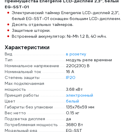
Преимущества Energenie LCD-дисплей 2,3″, белый
EG-SST-01
Электрический таймер Energenie LCD-дисплей 2,3″,
белый EG-SST-01 оснащен большим LCD-дисплеем.
Десять отдельных таймеров.
Защитные шторки.
Встроенный аккумулятор: Ni-Mh 1.2 В, 40 мАч.
Характеристики
Вид
в розетку
Тип
модуль реле времени
Номинальное напряжение
220(230) В
Номинальный ток
16 А
Степень защиты
IP20
Max подключаемая
мощность
3.68 кВт
Принцип работы
электронный
Цвет
белый
Габариты без упаковки
135х76х59 мм
Вес нетто
0.15 кг
Подсветка дисплея
да
Потребляемая мощность
3680 Вт
Модельный ряд
EG-SST