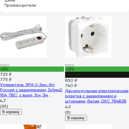
Цена
Производители
-6%
-12%
725 ₽
до -24%
775 ₽
650 ₽
Удлинитель ЭРА U-3es-3m
740 ₽
Россия с заземлением, 3x1мм2,
Двухмодульная электрическая
16A, ПВС, с выкл, 3гн, 3м
розетка с заземлением и
Б0028378
4.7
шторками, белая, DKC 76482B
(95)
4.3
В корзину
(6)
В корзину