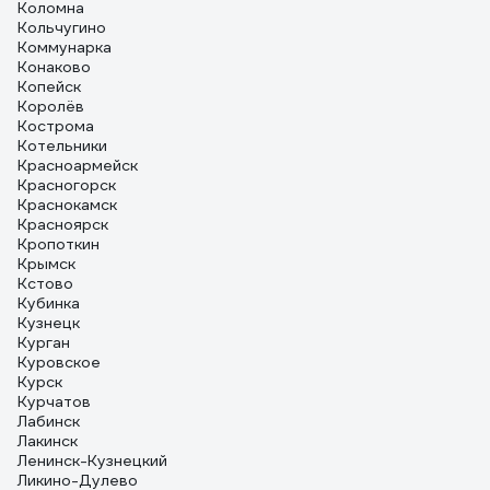
Коломна
Кольчугино
Коммунарка
Конаково
Копейск
Королёв
Кострома
Котельники
Красноармейск
Красногорск
Краснокамск
Красноярск
Кропоткин
Крымск
Кстово
Кубинка
Кузнецк
Курган
Куровское
Курск
Курчатов
Лабинск
Лакинск
Ленинск-Кузнецкий
Ликино-Дулево