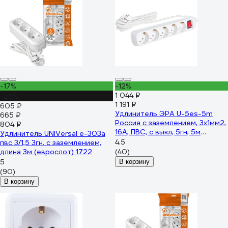
-17%
-12%
1 044 ₽
-25%
1 191 ₽
605 ₽
Удлинитель ЭРА U-5es-5m
665 ₽
Россия с заземлением, 3x1мм2,
804 ₽
16A, ПВС, с выкл, 5гн, 5м
Удлинитель UNIVersal е-303а
Б0028383
4.5
пвс 3/1,5 3гн. с заземлением,
длина 3м (еврослот) 1722
(40)
5
В корзину
(90)
В корзину