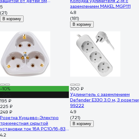
защитой от детей 5м
Колодка удлинителя 2-м с
Electraline 01637
заземлением MAKEL MGP111
5
4.8
(21)
(181)
В корзину
В корзину
-10%
300 ₽
Удлинитель с заземлением
-22%
Defender E330 3.0 м, 3 розетки
195 ₽
99222
225 ₽
4.9
249 ₽
Розетка Кунцево-Электро
(721)
трехместная скрытой
В корзину
установки ток 16А РС10/16-835
5929
4.2