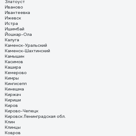
Златоуст
Иваново
Ивантеевка
Ижевск
Истра
Ишимбай
Йошкар-Ола
Калуга
Каменск-Уральский
Каменск-Шахтинский
Камышин
Касимов
Кашира
Кемерово
Кимры
Кингисепп
Кинешма
Киржач
Кириши
Киров
Кирово-Чепецк
Кировск Ленинградская обл.
Клин
Клинцы
Ковров