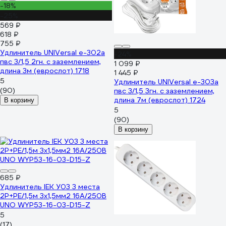
-18%
-25%
569 ₽
618 ₽
755 ₽
Удлинитель UNIVersal е-302а
-24%
пвс 3/1,5 2гн. с заземлением,
1 099 ₽
длина 3м (еврослот) 1718
1 445 ₽
5
Удлинитель UNIVersal е-303а
(90)
пвс 3/1,5 3гн. с заземлением,
длина 7м (еврослот) 1724
В корзину
5
(90)
В корзину
685 ₽
Удлинитель IEK У03 3 места
2P+PE/1,5м 3х1,5мм2 16А/250В
UNO WYP53-16-03-D15-Z
5
(17)