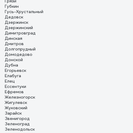
Грязи
Губкин
Гусь-Хрустальный
Дедовск
Дзержинск
Дзержинский
Димитровград
Динская
Дмитров
Долгопрудный
Домодедово
Донской
Дубна
Егорьевск
Елабуга
Елец
Ессентуки
Ефремов
Железногорск
Жигулевск
Жуковский
Зарайск
Звенигород
Зеленоград
Зеленодольск