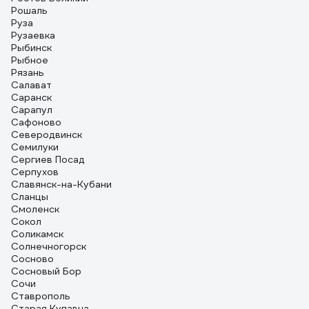
Рошаль
Руза
Рузаевка
Рыбинск
Рыбное
Рязань
Салават
Саранск
Сарапул
Сафоново
Северодвинск
Семилуки
Сергиев Посад
Серпухов
Славянск-на-Кубани
Сланцы
Смоленск
Сокол
Соликамск
Солнечногорск
Сосново
Сосновый Бор
Сочи
Ставрополь
Старая Купавна