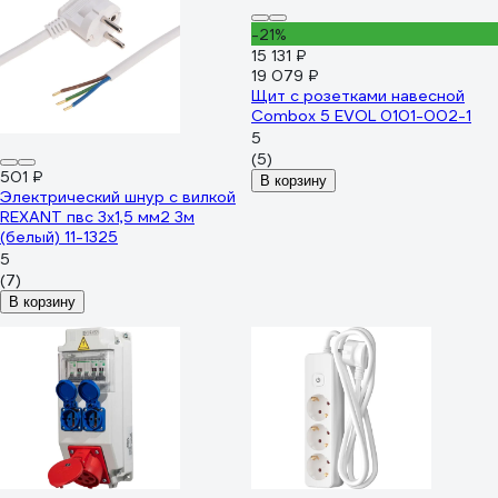
-21%
15 131 ₽
19 079 ₽
Щит с розетками навесной
Combox 5 EVOL 0101-002-1
5
(5)
501 ₽
В корзину
Электрический шнур с вилкой
REXANT пвс 3x1,5 мм2 3м
(белый) 11-1325
5
(7)
В корзину