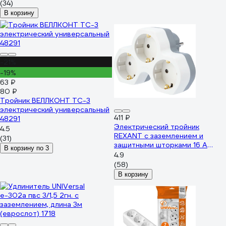
(34)
В корзину
-21%
-19%
63 ₽
80 ₽
Тройник ВЕЛЛКОНТ ТС-3
электрический универсальный
411 ₽
48291
Электрический тройник
4.5
REXANT с заземлением и
(31)
защитными шторками 16 А
В корзину по 3
белый 11-1088
4.9
(58)
В корзину