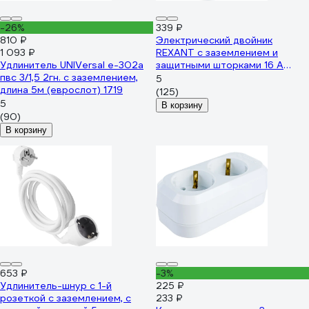
-26%
339 ₽
810 ₽
Электрический двойник
1 093 ₽
REXANT с заземлением и
Удлинитель UNIVersal е-302а
защитными шторками 16 А
пвс 3/1,5 2гн. с заземлением,
белый 11-1087
5
длина 5м (еврослот) 1719
(125)
5
В корзину
(90)
В корзину
653 ₽
-3%
Удлинитель-шнур с 1-й
225 ₽
розеткой с заземлением, с
233 ₽