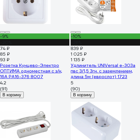
-9%
-10%
-20%
-26%
74 ₽
839 ₽
85 ₽
1 025 ₽
93 ₽
1 135 ₽
Розетка Кунцево-Электро
Удлинитель UNIVersal е-303а
ОПТИМА одноместная с з/к,
пвс 3/1,5 3гн. с заземлением,
16А РА16-376 8007
длина 5м (еврослот) 1723
4.2
5
(91)
(90)
В корзину
В корзину