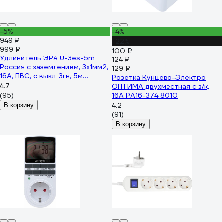
-5%
-4%
949 ₽
-22%
999 ₽
100 ₽
Удлинитель ЭРА U-3es-5m
124 ₽
Россия с заземлением, 3x1мм2,
129 ₽
16A, ПВС, с выкл, 3гн, 5м
Розетка Кунцево-Электро
Б0028379
4.7
ОПТИМА двухместная с з/к,
(95)
16А РА16-374 8010
4.2
В корзину
(91)
В корзину