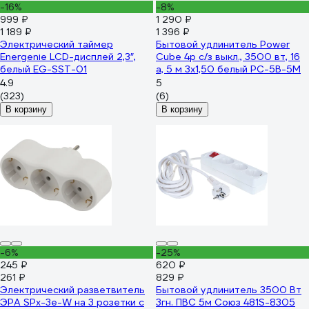
-16%
-8%
999 ₽
1 290 ₽
1 189 ₽
1 396 ₽
Электрический таймер
Бытовой удлинитель Power
Energenie LCD-дисплей 2,3″,
Cube 4р с/з выкл., 3500 вт, 16
белый EG-SST-01
а, 5 м 3x1,50 белый PC-5B-5M
4.9
5
(323)
(6)
В корзину
В корзину
-6%
-25%
245 ₽
620 ₽
261 ₽
829 ₽
Электрический разветвитель
Бытовой удлинитель 3500 Вт
ЭРА SPx-3e-W на 3 розетки с
3гн. ПВС 5м Союз 481S-8305