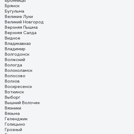
Бронницы
Брянск
Бугульма
Великие Луки
Великий Новгород
Верхняя Пышма
Верхняя Салда
Видное
Владикавказ
Владимир
Волгодонск
Волжский
Вологда
Волоколамск
Волосово
Волхов
Воскресенск
Воткинск
Выборг
Вышний Волочек
Вязники
Вязьма
Геленджик
Голицыно
Грозный