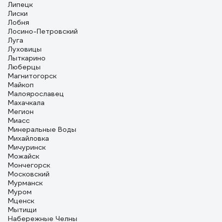
Липецк
Лиски
Лобня
Лосино-Петровский
Луга
Луховицы
Лыткарино
Люберцы
Магнитогорск
Майкоп
Малоярославец
Махачкала
Мегион
Миасс
Минеральные Воды
Михайловка
Мичуринск
Можайск
Мончегорск
Московский
Мурманск
Муром
Мценск
Мытищи
Набережные Челны