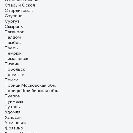
Старый Оскол
Стерлитамак
Ступино
Сургут
Сызрань
Таганрог
Талдом
Тамбов
Тверь
Темрюк
Тимашевск
Тихвин
Тобольск
Тольятти
Томск
Троицк Московская обл.
Троицк Челябинская обл.
Туапсе
Туймазы
Тутаев
Удомля
Узловая
Ульяновск
Фрязино