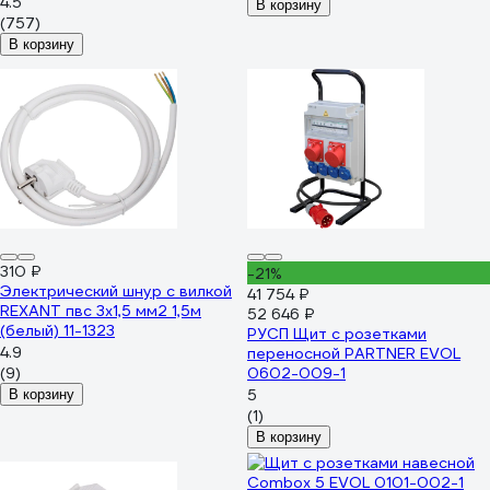
Белый 21207
4.5
В корзину
(757)
В корзину
310 ₽
-21%
Электрический шнур с вилкой
41 754 ₽
REXANT пвс 3x1,5 мм2 1,5м
52 646 ₽
(белый) 11-1323
РУСП Щит с розетками
4.9
переносной PARTNER EVOL
(9)
0602-009-1
5
В корзину
(1)
В корзину