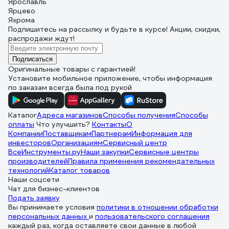
Ярославль
Ярцево
Яхрома
Подпишитесь
на рассылку
и будьте в курсе! Акции, скидки,
распродажи ждут!
Подписаться
Оригинальные товары с гарантией!
Установите мобильное приложение, чтобы информация
по заказам всегда была под рукой
Каталог
Адреса магазинов
Способы получения
Способы
оплаты
Что улучшить?
Контакты
О
Компании
Поставщикам
Партнерам
Информация для
инвесторов
Организациям
Сервисный центр
ВсеИнструменты.ру
Наши закупки
Сервисные центры
производителей
Правила применения рекомендательных
технологий
Каталог товаров
Наши соцсети
Чат для бизнес-клиентов
Подать заявку
Вы принимаете условия
политики в отношении обработки
персональных данных
и
пользовательского соглашения
каждый раз, когда оставляете свои данные в любой