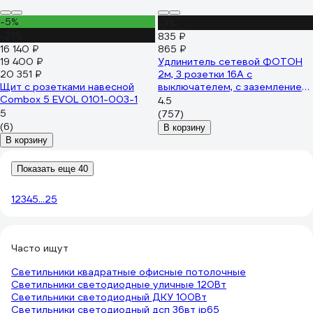
-5%
-3%
-21%
835 ₽
16 140 ₽
865 ₽
19 400 ₽
Удлинитель сетевой ФОТОН
20 351 ₽
2м, 3 розетки 16А с
Щит с розетками навесной
выключателем, с заземлением,
Combox 5 EVOL 0101-003-1
белый 24751
4.5
5
(757)
(6)
В корзину
В корзину
Показать еще 40
1
2
3
4
5
...
25
Часто ищут
Светильники квадратные офисные потолочные
Светильники светодиодные уличные 120Вт
Светильники светодиодный ДКУ 100Вт
Светильники светодиодный дсп 36вт ip65