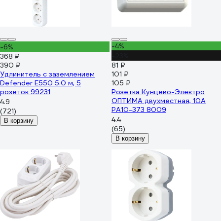
-4%
-6%
-23%
368 ₽
390 ₽
81 ₽
Удлинитель с заземлением
101 ₽
Defender E550 5.0 м, 5
105 ₽
розеток 99231
Розетка Кунцево-Электро
ОПТИМА двухместная, 10А
4.9
РА10-373 8009
(721)
4.4
В корзину
(65)
В корзину