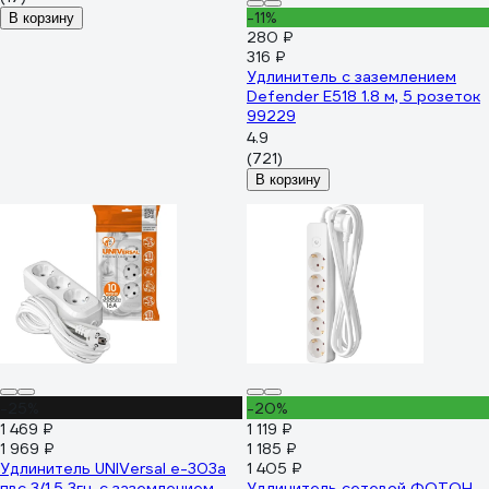
-11%
В корзину
280 ₽
316 ₽
Удлинитель с заземлением
Defender E518 1.8 м, 5 розеток
99229
4.9
(721)
В корзину
-25%
-20%
1 469 ₽
1 119 ₽
1 969 ₽
1 185 ₽
Удлинитель UNIVersal е-303а
1 405 ₽
пвс 3/1,5 3гн. с заземлением,
Удлинитель сетевой ФОТОН