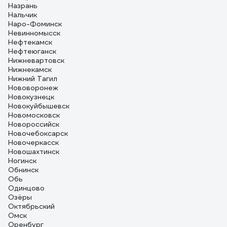
Назрань
Нальчик
Наро-Фоминск
Невинномысск
Нефтекамск
Нефтеюганск
Нижневартовск
Нижнекамск
Нижний Тагил
Нововоронеж
Новокузнецк
Новокуйбышевск
Новомосковск
Новороссийск
Новочебоксарск
Новочеркасск
Новошахтинск
Ногинск
Обнинск
Обь
Одинцово
Озёры
Октябрьский
Омск
Оренбург