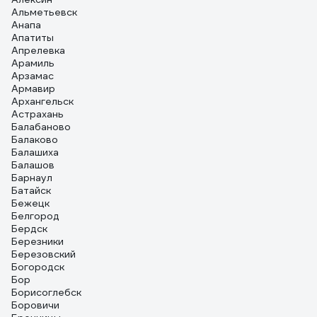
Альметьевск
Анапа
Апатиты
Апрелевка
Арамиль
Арзамас
Армавир
Архангельск
Астрахань
Балабаново
Балаково
Балашиха
Балашов
Барнаул
Батайск
Бежецк
Белгород
Бердск
Березники
Березовский
Богородск
Бор
Борисоглебск
Боровичи