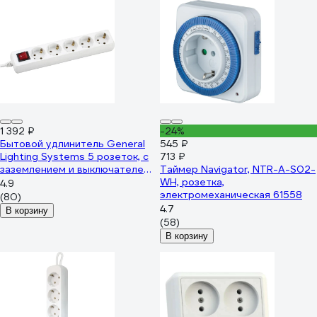
1 392 ₽
-24%
Бытовой удлинитель General
545 ₽
Lighting Systems 5 розеток, с
713 ₽
заземлением и выключателем,
Таймер Navigator, NTR-A-S02-
5 метров, 16А, 3500Вт, Белый
WH, розетка,
4.9
GES-16-3x100-5-5m 470012
электромеханическая 61558
(80)
4.7
В корзину
(58)
В корзину