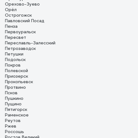
Орехово-Зуево
Орёл
Острогожск
Павловский Посад
Пенза
Первоуральск
Пересвет
Переславль-Залесский
Петрозаводск
Петушки
Подольск
Покров
Полевской
Приозерск
Прокопьевск
Протвино
Псков
Пушкино
Пущино
Пятигорск
Раменское
Реутов
Ржев
Россошь
Ростов Великий