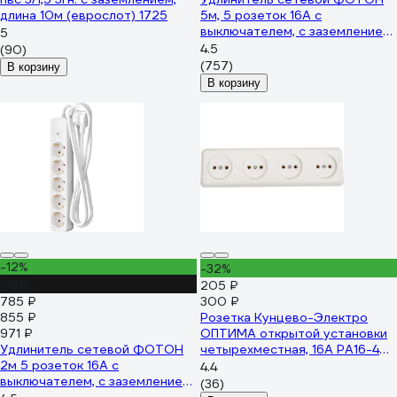
длина 10м (еврослот) 1725
5м, 5 розеток 16А с
выключателем, с заземлением,
5
Белый 21209
4.5
(90)
(757)
В корзину
В корзину
-12%
-32%
-19%
205 ₽
785 ₽
300 ₽
855 ₽
Розетка Кунцево-Электро
971 ₽
ОПТИМА открытой установки
Удлинитель сетевой ФОТОН
четырехместная, 16А РА16-402
2м 5 розеток 16А с
8024
4.4
выключателем, с заземлением,
(36)