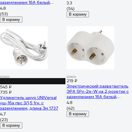
заземлением 16А белый,
3.3
Б0053479
4.8
(54)
(53)
В корзину
В корзину
219 ₽
-26%
Электрический разветвитель
545 ₽
ЭРА SPx-2e-W на 2 розетки с
735 ₽
заземлением 16А белый,
Удлинитель шнур UNIVersal
Б0053478
4.8
уш-16а пвс 3/1,5 1гн. с
заземлением, длина 3м 1737
(42)
4.7
В корзину
(23)
В корзину