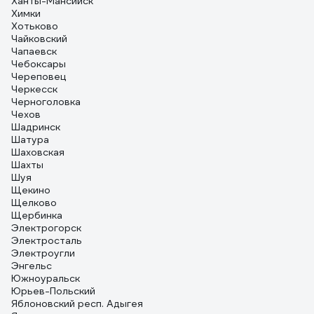
Ханты-Мансийск
Химки
Хотьково
Чайковский
Чапаевск
Чебоксары
Череповец
Черкесск
Черноголовка
Чехов
Шадринск
Шатура
Шаховская
Шахты
Шуя
Щекино
Щелково
Щербинка
Электрогорск
Электросталь
Электроугли
Энгельс
Южноуральск
Юрьев-Польский
Яблоновский респ. Адыгея