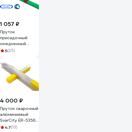
нержавейка/ER308LSi/3,2/5кг
1 057 ₽
Пруток
присадочный
омедненный
SvarCity для
5
(25)
сварки ER 70S-6
SG 2 (Св-08Г2С)
1,6мм 5кг / для
аргонодуговой
сварки TIG
пруток/медь/ER
70S-6/1,6/5кг
4 000 ₽
Пруток сварочный
алюминиевый
SvarCity ER-5356
AlMg5 (Св-AMr5)
4.7
(13)