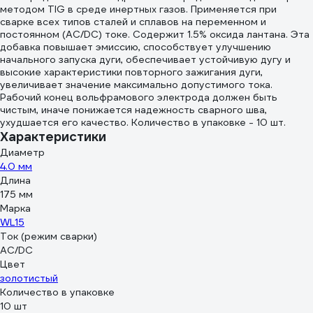
методом TIG в среде инертных газов. Применяется при
TIG полуавтомат
сварке всех типов сталей и сплавов на переменном и
пруток/
постоянном (AC/DC) токе. Содержит 1.5% оксида лантана. Эта
нержавейка/ER308LSi/1,2/5кг
добавка повышает эмиссию, способствует улучшению
начального запуска дуги, обеспечивает устойчивую дугу и
высокие характеристики повторного зажигания дуги,
увеличивает значение максимально допустимого тока.
Рабочий конец вольфрамового электрода должен быть
чистым, иначе понижается надежность сварного шва,
ухудшается его качество. Количество в упаковке - 10 шт.
Характеристики
Диаметр
4.0 мм
Длина
175 мм
Марка
WL15
Ток (режим сварки)
AC/DC
Цвет
золотистый
Количество в упаковке
10 шт