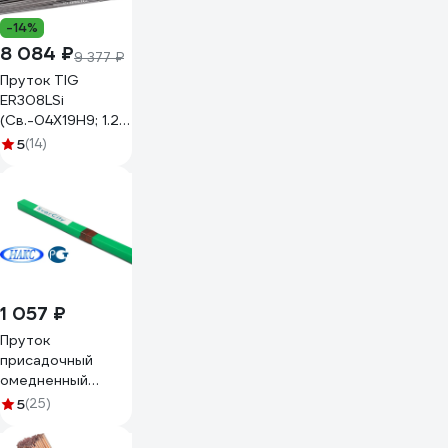
-14%
8 084 ₽
9 377 ₽
Пруток TIG
ER308LSi
(Св.-04Х19Н9; 1.2
мм; 5 кг; длина 1 м)
5
(14)
Gigant GRF-86
1 057 ₽
Пруток
присадочный
омедненный
SvarCity для
5
(25)
сварки
полуавтомат ER