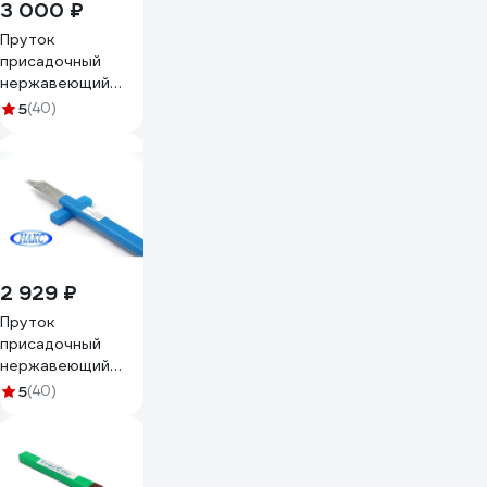
3 000 ₽
Пруток
присадочный
нержавеющий
SvarCity для
5
(40)
сварки ER 308 LSi
1,6мм 5кг сварка
TIG полуавтомат
пруток/
нержавейка/ER308LSi/1,6/5кг
2 929 ₽
Пруток
присадочный
нержавеющий
SvarCity для
5
(40)
сварки ER 308 LSi
3, 2мм 5кг сварка
TIG полуавтомат
пруток/