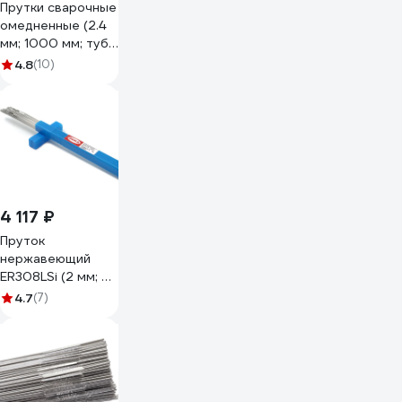
Прутки сварочные
омедненные (2.4
мм; 1000 мм; туба
5 кг; СВ-08ГС) ER-
4.8
(10)
70S-6 БАРСВЕЛД
СВ000007079
4 117 ₽
Пруток
нержавеющий
ER308LSi (2 мм; 5
кг) DEKA
4.7
(7)
СТ000001772