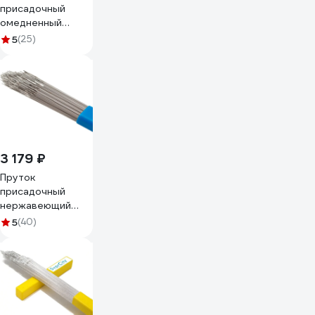
присадочный
омедненный
SvarCity для
5
(25)
сварки
полуавтомат ER
70S-6 SG 2
(Св-08Г2С) 3,2мм
5кг пруток/
медь/ER 70S-
6/3,2/5кг
3 179 ₽
Пруток
присадочный
нержавеющий
SvarCity для
5
(40)
сварки ER 308 LSi
(Св-04x19Н9)
1,0мм 5кг сварка
TIG полуавтомат
пруток/
нержавейка/ER308LSi/1/5кг