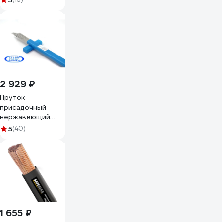
5
2 929 ₽
Пруток
присадочный
нержавеющий
SvarCity для
5
(40)
сварки ER 308 LSi
2мм 5кг сварка
TIG полуавтомат
пруток/
нержавейка/ER308LSi/2/5кг
1 655 ₽