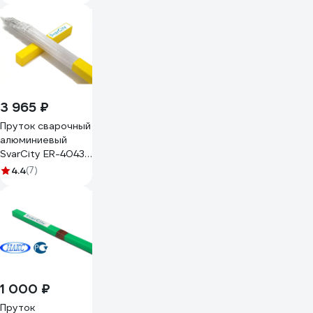
2.4 мм, 5 кг ER-
5356 AlMg5-
2,4/5кг
3 965 ₽
Пруток сварочный
алюминиевый
SvarCity ER-4043
AlSi5 (Св-AK5) 2.4
4.4
(7)
мм, 5 кг ER-4043
AlSi5-2,4/5кг
1 000 ₽
Пруток