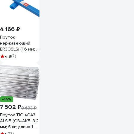
4 166 ₽
Пруток
нержавеющий
ER308LSi (1.6 мм; 5
кг) DEKA
4.9
(7)
СТ000001771
-14%
7 502 ₽
8 683 ₽
Пруток TIG 4043
АLSi5 (СВ-АК5; 3.2
мм; 5 кг; длина 1 м)
Gigant GRF-93
(13)