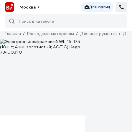
Москва
Для юрлиц
Поиск в каталоге
Главная
/
Расходные материалы
/
Для инструмента
/
Для