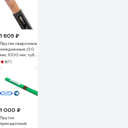
70S-6 SG 2
(Св-08Г2С) 2мм
5кг пруток/
медь/ER 70S-
6/2/5кг
1 605 ₽
Прутки сварочные
омедненные (3.0
мм; 1000 мм; туба
5 кг; СВ-08ГС)
5
(6)
БАРСВЕЛД
СВ000007080
1 000 ₽
Пруток
присадочный