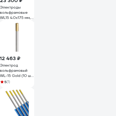
23 300 ₽
Электроды
вольфрамовые
WL15 4.0x175 мм,
10 шт, пенал Seller
S-3-WL15-40-175
12 463 ₽
Электрод
вольфрамовый
WL-15 Gold (10 шт;
4.0x175 мм) для
5
(1)
аргонодуговой
сварки Fubag
FB0014_40