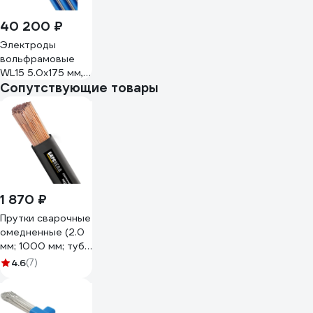
40 200 ₽
Электроды
вольфрамовые
WL15 5.0x175 мм, 5
Сопутствующие товары
шт, пенал Seller S-
3-WL15-50-175
1 870 ₽
Прутки сварочные
омедненные (2.0
мм; 1000 мм; туба
5 кг; СВ-08ГС) ER-
4.6
(7)
70S-6 БАРСВЕЛД
СВ000006904