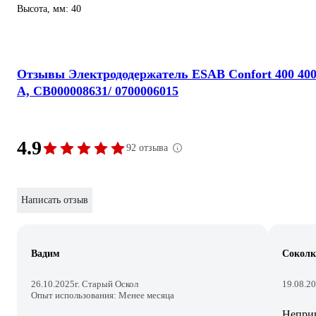
Высота, мм: 40
Отзывы Электрододержатель ESAB Confort 400 40
А, СВ000008631/ 0700006015
4.9
92 отзыва
Написать отзыв
Вадим
Соколк
26.10.2025
г. Старый Оскол
19.08.2
Опыт использования: Менее месяца
Неприв