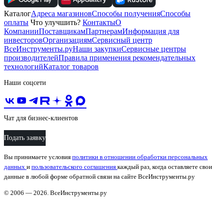
Каталог
Адреса магазинов
Способы получения
Способы
оплаты
Что улучшить?
Контакты
О
Компании
Поставщикам
Партнерам
Информация для
инвесторов
Организациям
Сервисный центр
ВсеИнструменты.ру
Наши закупки
Сервисные центры
производителей
Правила применения рекомендательных
технологий
Каталог товаров
Наши соцсети
Чат для бизнес-клиентов
Подать заявку
Вы принимаете условия
политики в отношении обработки персональных
данных
и
пользовательского соглашения
каждый раз, когда оставляете свои
данные в любой форме обратной связи на сайте ВсеИнструменты.ру
© 2006 — 2026. ВсеИнструменты.ру