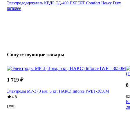
Электрододержатель КЕДР ЭД-400 EXPERT Comfort Heavy Duty
8030866
Сопутствующие товары
1 719 ₽
8
Электроды МР-3 (3 мм; 5 кг; НАКС) Inforce IWET-3050M
82
4.8
Ка
(390)
20