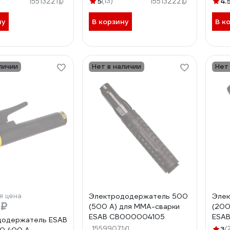
5
(13)
4.
15513221
15513222
ну
В корзину
В к
личии
Нет в наличии
Нет
я цена
Электрододержатель 500
Эле
 ₽
(500 А) для MMA-сварки
(200
ESAB СВ000004105
ESA
додержатель ESAB
15599071
3
(