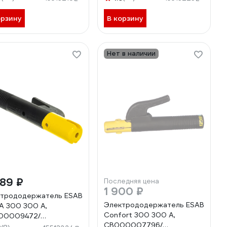
орзину
В корзину
Нет в наличии
89 ₽
Последняя цена
1 900 ₽
трододержатель ESAB
Электрододержатель ESAB
A 300 300 А,
Confort 300 300 А,
00009472/
СВ000007796/
0006007