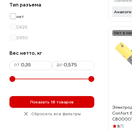
15868418
Тип разъема
Аналоги
нет
DX25
Нет в на
DX50
Вес нетто, кг
от
до
Показать 18 товаров
Электро
Confort 
Сбросить все фильтры
СВ00001
5
(1)