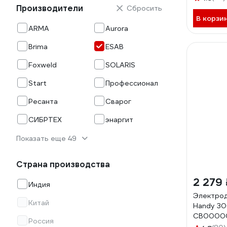
Производители
Сбросить
В корзи
ARMA
Aurora
Brima
ESAB
Foxweld
SOLARIS
Start
Профессионал
Ресанта
Сварог
СИБРТЕХ
энаргит
Показать еще 49
Страна производства
2 279 
Индия
Электро
Китай
Handy 30
СВ0000
Россия
070000