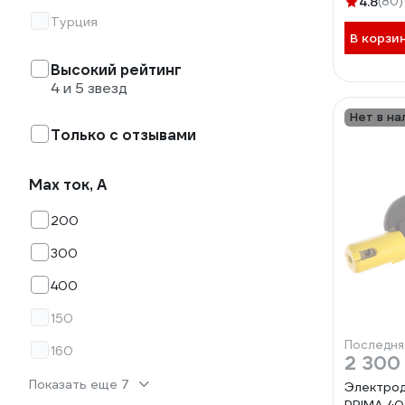
4.8
(80)
Турция
В корзи
Высокий рейтинг
4 и 5 звезд
Нет в на
Только с отзывами
Max ток, А
200
300
400
150
Последня
160
2 300
Показать еще 7
Электро