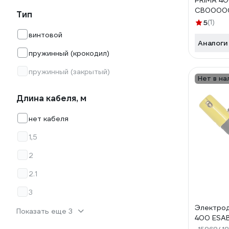
PRIMA 40
СВ00000
Тип
070000
5
(1)
винтовой
Аналоги
пружинный (крокодил)
пружинный (закрытый)
Нет в на
Длина кабеля, м
нет кабеля
1,5
2
2.1
3
Электро
Показать еще 3
400 ESA