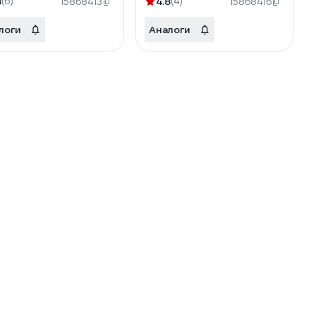
8
(6)
4.8
(4)
15868413
15868416
логи
Аналоги