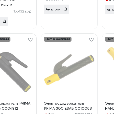
0 400 А,
9473/
Аналоги
Ана
6014
15513225
личии
Нет в наличии
Нет
держатель PRIMA
Электрододержатель
Эле
B 0004912
PRIMA 300 ESAB 0010068
HAND