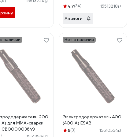
5
(8)
15513224
0700006005
4.7
(34)
15513218
орзину
Аналоги
 в наличии
Нет в наличии
ктрододержатель 200
Электрододержатель 400
 А) для MMA-сварки
(400 А) ESAB
B СВ000003649
5
(3)
15610554
2)
15513564