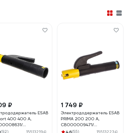
09 ₽
1 749 ₽
трододержатель ESAB
Электрододержатель ESAB
ort 400 400 А,
PRIMA 200 200 А,
00008631/
СВ000009471/
0006015
0700006006
9
(92)
4.6
(55)
15513219
15513223