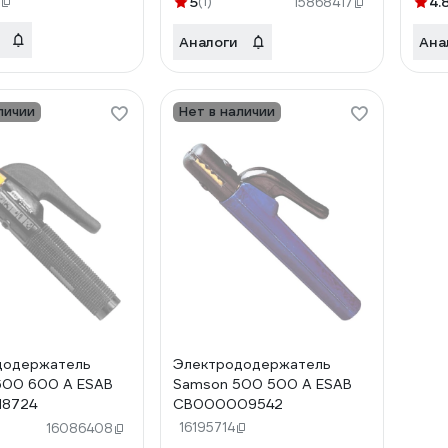
5
(1)
4.
15868417
Аналоги
Ана
личии
Нет в наличии
додержатель
Электрододержатель
600 600 А ESAB
Samson 500 500 А ESAB
8724
СВ000009542
16195714
16086408