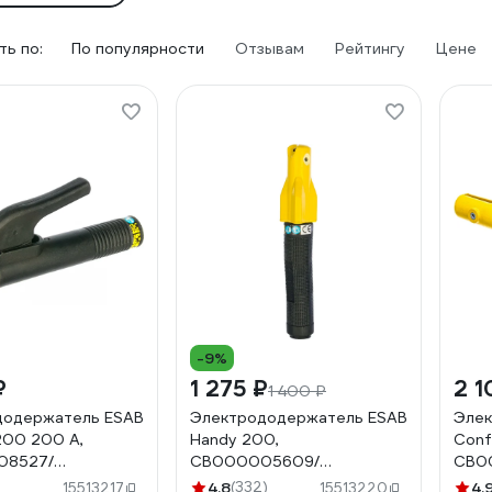
ь по:
По популярности
Отзывам
Рейтингу
Цене
-9%
₽
1 275 ₽
2 1
1 400 ₽
додержатель ESAB
Электрододержатель ESAB
Элек
200 200 А,
Handy 200,
Conf
08527/
СВ000005609/
СВ0
6004
0700006003
070
4.8
(332)
4.
15513217
15513220