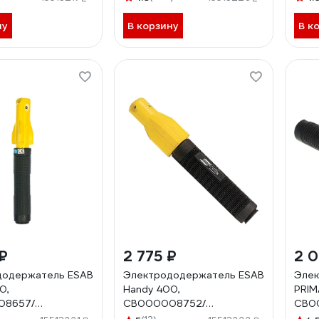
ну
В корзину
В к
₽
2 775 ₽
2 0
додержатель ESAB
Электрододержатель ESAB
Элек
0,
Handy 400,
PRIM
08657/
СВ000008752/
СВ0
6016
0700006013
070