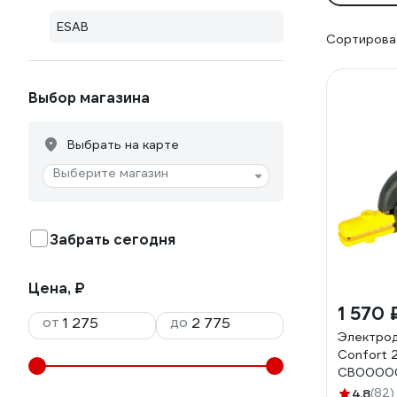
ESAB
Сортироват
Выбор магазина
Выбрать на карте
Выберите магазин
Забрать сегодня
Цена, ₽
1 570 
от
до
Электро
Confort 
СВ0000
070000
4.8
(82)