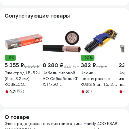
Сопутствующие товары
-11%
-20%
5 355 ₽
8 280 ₽
382 ₽
220
6 050 ₽
828 ₽/м
479 ₽
Электрод LB-52U
Кабель силовой
Ключи
Корщ
(5 кг; 3.2 мм)
АО Сибкабель КГ-
шестигранные
изог
KOBELCO
ХЛ 1х50-
KUBIS 9 шт 1.5, 2,
плас
СВ000000666
220/380В-3
2.5, 3, 4, 5, 6, 8, 10
ручко
4.7
(152)
5
(1)
4.
СВО00000666
(ГОСТ 24334-
мм, CrV 02-08-
стал
2020)(бухта 10 м)
9109
3841
100000873229-
10
О товаре
Электрододержатель винтового типа Handy 400 ESAB