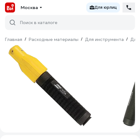
Москва
Для юрлиц
Поиск в каталоге
Главная
/
Расходные материалы
/
Для инструмента
/
Для