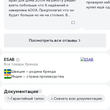
Брал для дома 200А на работу решил
проверял каб
взять побольше что б надёжней и
купил ещё од
наверняка 400А. Предполагал что он
сварку, я до
будет больше но не на столько. В
боится веса 
общем на работу взял 200А а 400А
самый раз.
оставил дома. Потому что этот вес и
габариты в неудобных и
труднодоступных местах замучат. Но
если рабочее место стоит в одном
Посмотреть все отзывы
месте и не требует особой
мобильности то пойдёт. Всё же для
инвертора до 250 более чем
ESAB
достаточно 200А он не греется и не
Все товары бренда
вижу смысла брать 400А.
Швеция — родина бренда
Индия — страна производства
Документация
Гарантийный талон
Скачать всю документацию