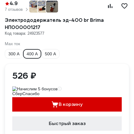
4.9
+6
7 отзывов
Электрододержатель эд-400 br Brima
НП000001217
Код товара: 24923577
Max ток
300 А
400 А
500 А
526 ₽
Начислим 5 бонусов
В корзину
Быстрый заказ