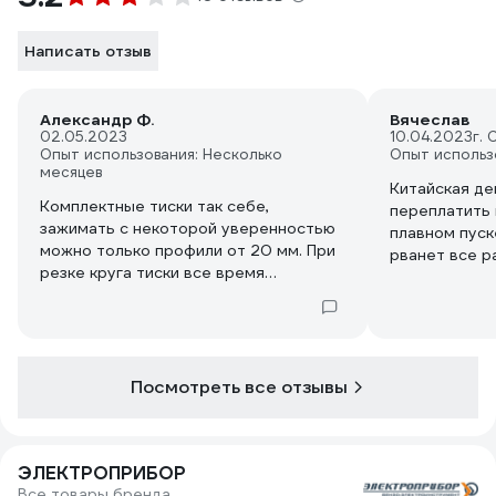
Написать отзыв
Александр Ф.
Вячеслав
02.05.2023
10.04.2023
г.
Опыт использования: Несколько
Опыт использ
месяцев
Китайская де
Комплектные тиски так себе,
переплатить 
зажимать с некоторой уверенностью
плавном пуске
можно только профили от 20 мм. При
рванет все р
резке круга тиски все время
пытаются дер
ослабляют захват. Столешница
себе...
тонкая, из-за чего тиски болтаются
при зажиме малого сечения (чуть
выше написал про особенности). Да и
в целом все какое-то слабенькое.
Посмотреть все отзывы
Хотя это, как я понял, присуще всем
монтажным пилам этого ценового
сегмента. И чудес от них ждать не
ЭЛЕКТРОПРИБОР
стоит. Родной диск пришлось
Все товары бренда
выкинуть после первой попытки реза.