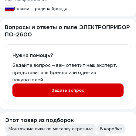
Он просто греет металл и плавит его.
Россия — родина бренда
Оценку 4 ставлю только потому, что
на те неполные 8 тысяч, уплаченные
за нее, я получил то же самое, если
Вопросы и ответы о пиле ЭЛЕКТРОПРИБОР
бы заплатил и в 1,5 раза больше.
ПО-2600
Нужна помощь?
Задайте вопрос – вам ответит наш эксперт,
представитель бренда или один из
покупателей
Задать вопрос
Этот товар из подборок
Монтажные пилы по металлу отрезные
В коробке