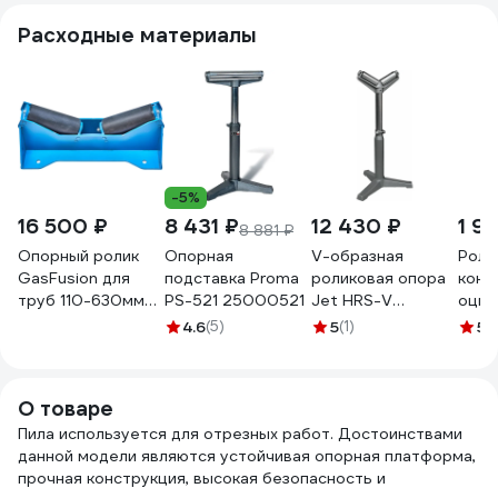
Расходные материалы
-5%
16 500 ₽
8 431 ₽
12 430 ₽
1 9
8 881 ₽
Опорный ролик
Опорная
V-образная
Роли
GasFusion для
подставка Proma
роликовая опора
конв
труб 110-630мм
PS-521 25000521
Jet HRS-V
оцин
3.20630
52000100
рк51
4.6
(5)
5
(1)
5
(
СЗЦ
000
О товаре
Пила используется для отрезных работ. Достоинствами
данной модели являются устойчивая опорная платформа,
прочная конструкция, высокая безопасность и