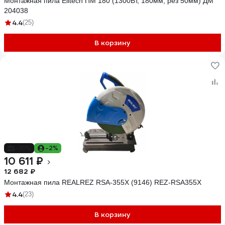
Монтажная пила Elitech ПМ 180 (1300Вт, 180мм, рез 50мм) ДМ
204038
4.4
(25)
В корзину
-16%
-2%
10 611 ₽
12 682 ₽
Монтажная пила REALREZ RSA-355X (9146) REZ-RSA355X
4.4
(23)
В корзину