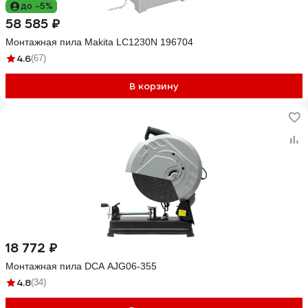
до -5%
58 585 ₽
Монтажная пила Makita LC1230N 196704
4.6
(67)
В корзину
18 772 ₽
Монтажная пила DCA AJG06-355
4.8
(34)