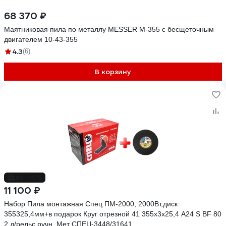
68 370 ₽
Маятниковая пила по металлу MESSER M-355 с бесщеточным
двигателем 10-43-355
4.3
(6)
В корзину
до -10%
11 100 ₽
Набор Пила монтажная Спец ПМ-2000, 2000Вт,диск
355325,4мм+в подарок Круг отрезной 41 355x3х25,4 A24 S BF 80
2 д/рельс ручн. Мет СПЕЦ-3448/31641