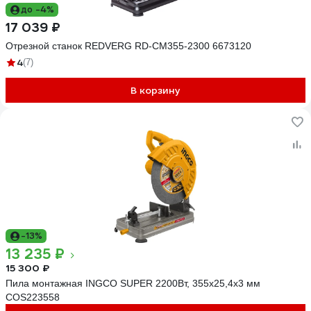
до -4%
17 039 ₽
Отрезной станок REDVERG RD-CM355-2300 6673120
4
(7)
В корзину
-13%
13 235 ₽
15 300 ₽
Пила монтажная INGCO SUPER 2200Вт, 355х25,4х3 мм
COS223558