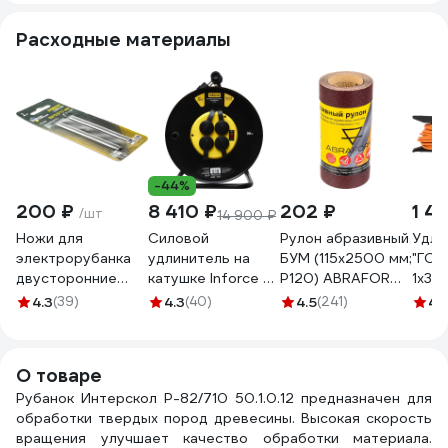
Расходные материалы
-44%
200 ₽
8 410 ₽
202 ₽
1 4
/шт
14 900 ₽
Ножи для
Силовой
Рулон абразивный
Удли
электрорубанка
удлинитель на
БУМ (115x2500 мм;
"ГОС
двусторонние
катушке Inforce 4
P120) ABRAFORM
1x30
TRIO-DIAMOND
гнезда, с/з КГт
afr115-2500-120
ПВС 
4.3
(39)
4.3
(40)
4.5
(241)
4.
82x5,5x1,1 мм (2шт)
3х2,5 16A 30м IP44
Мерк
Forest Long Life
GRANITE ZG 09-
"МРК
FLL726
15-03
О товаре
Рубанок Интерскол Р-82/710 50.1.0.12 предназначен для
обработки твердых пород древесины. Высокая скорость
вращения улучшает качество обработки материала.