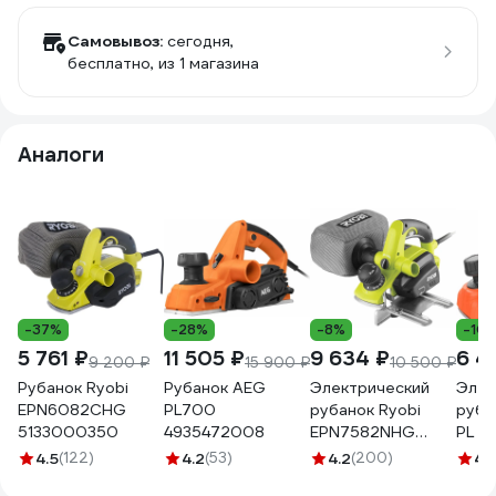
Самовывоз:
сегодня,
бесплатно
, из 1 магазина
Аналоги
-37%
-28%
-8%
-10
5 761 ₽
11 505 ₽
9 634 ₽
6 4
9 200 ₽
15 900 ₽
10 500 ₽
Рубанок Ryobi
Рубанок AEG
Электрический
Элек
EPN6082CHG
PL700
рубанок Ryobi
руба
5133000350
4935472008
EPN7582NHG
PL 8
5133000352
4.5
(122)
4.2
(53)
4.2
(200)
4.