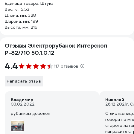
Единица товара: Штука
Вес, кг: 5.53
Длина, мм: 328
Ширина, мм: 199
Высота, мм: 216
Отзывы Электрорубанок Интерскол
Р-82/710 50.1.0.12
4.4
117 отзывов
Написать отзыв
Владимир
Николай
03.02.2022
26.12.2021
г. 
рубанком доволен
С лиственице
говорит о мн
старого латв
направить ст