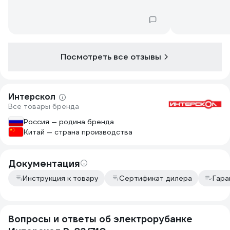
сторону. И у
не забивалас
после советс
(узкими) выг
вроде норм
Посмотреть все отзывы
Интерскол
Все товары бренда
Россия — родина бренда
Китай — страна производства
Документация
Инструкция к товару
Сертификат дилера
Гара
Вопросы и ответы об электрорубанке