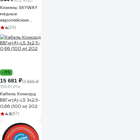
472 ₽/шт
Клеммы SKYWAY
медные
европейские
быстросъёмные
4
(29)
013 S06701013
-11%
15 681 ₽
17 555 ₽
156.81 ₽/м
Кабель Конкорд
ВВГнг(А)-LS 3х2,5-
0,66 (100 м) 202
4.5
(67)