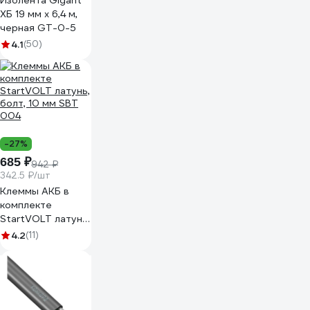
Изолента Gigant
ХБ 19 мм х 6,4 м,
черная GT-0-5
4.1
(50)
-27%
685 ₽
942 ₽
342.5 ₽/шт
Клеммы АКБ в
комплекте
StartVOLT латунь,
болт, 10 мм SBT
4.2
(11)
004