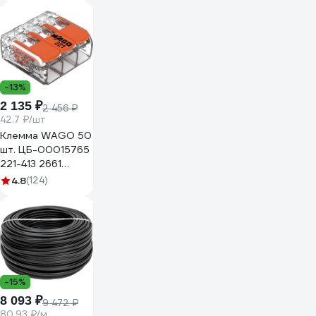
-13%
2 135 ₽
2 456 ₽
42.7 ₽/шт
Клемма WAGO 50
шт. ЦБ-00015765
221-413 2661
102661
4.8
(124)
-15%
8 093 ₽
9 472 ₽
80.93 ₽/м