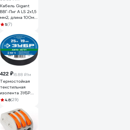
Кабель Gigant
ВВГ-Пнг А LS 2x1,5
мм2, длина 100м
ГОСТ GCAB-03
5
(7)
422 ₽
16.88 ₽/м
Термостойкая
текстильная
изолента ЗУБР
Авто-Жгут 19 мм х
4.8
(29)
25 м 1236-2