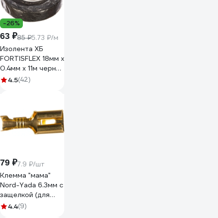
-26%
63 ₽
85 ₽
5.73 ₽/м
Изолента ХБ
FORTISFLEX 18мм х
0.4мм х 11м черная
71242
4.5
(42)
79 ₽
7.9 ₽/шт
Клемма "мама"
Nord-Yada 6.3мм с
защелкой (для
разъемов) 1.5-
4.4
(9)
2.5кв.мм 906369