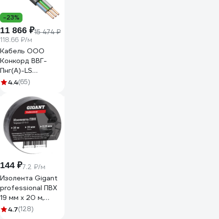
-23%
11 866 ₽
15 474 ₽
118.66 ₽/м
Кабель ООО
Конкорд ВВГ-
Пнг(А)-LS
3x2,5ок(N, PE) -
4.4
(65)
0,66 (100м) Бухта
100м 4663
144 ₽
7.2 ₽/м
Изолента Gigant
professional ПВХ
19 мм х 20 м,
черная GT-0-3
4.7
(128)