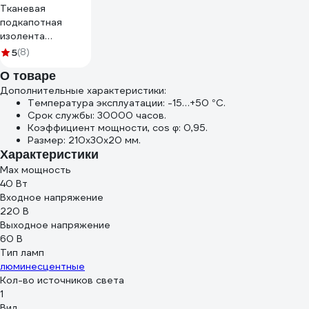
Тканевая
подкапотная
изолента
Terminator Izt
5
(8)
1925 fabric, 19мм х
О товаре
25м, толщина
Дополнительные характеристики:
0,25мм 2000832
Температура эксплуатации: -15…+50 °С.
Срок службы: 30000 часов.
Коэффициент мощности, cos φ: 0,95.
Размер: 210х30х20 мм.
Характеристики
Max мощность
40 Вт
Входное напряжение
220 В
Выходное напряжение
60 В
Тип ламп
люминесцентные
Кол-во источников света
1
Вид