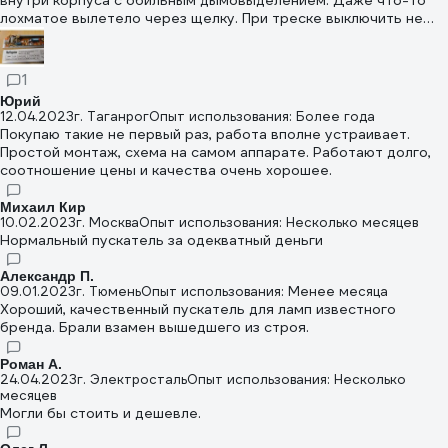
внутри корпуса с обильным дымовыделением. Даже что-то
лохматое вылетело через щелку. При треске выключить не
успел, но зато успел отвернуться... При вскрытии корпуса на
плате обнаружился разрушенный элемент.
1
Юрий
12.04.2023
г. Таганрог
Опыт использования: Более года
Покупаю такие не первый раз, работа вполне устраивает.
Простой монтаж, схема на самом аппарате. Работают долго,
соотношение цены и качества очень хорошее.
Михаил Кир
10.02.2023
г. Москва
Опыт использования: Несколько месяцев
Нормальный пускатель за одекватный деньги
Александр П.
09.01.2023
г. Тюмень
Опыт использования: Менее месяца
Хороший, качественный пускатель для ламп известного
бренда. Брали взамен вышедшего из строя.
Роман А.
24.04.2023
г. Электросталь
Опыт использования: Несколько
месяцев
Могли бы стоить и дешевле.