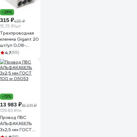
-28%
315 ₽
435 ₽
15.75 ₽/шт
Трехпроводная
клемма Gigant 20
шт/уп 0,08-
2,5(4)мм² GCT-
4.7
(69)
222-413-20
-13%
13 983 ₽
16 011 ₽
139.83 ₽/м
Провод ПВС
АЛЬФАКАБЕЛЬ
3х2,5 мм ГОСТ
100 м 05053
(66)