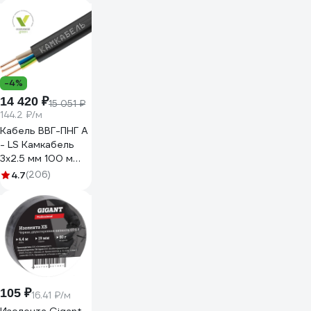
-4%
14 420 ₽
15 051 ₽
144.2 ₽/м
Кабель ВВГ-ПНГ А
- LS Камкабель
3x2.5 мм 100 м
ГОСТ
4.7
(206)
1157К30HG00070А0100М
105 ₽
16.41 ₽/м