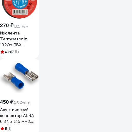
270 ₽
13.5 ₽/м
Изолента
Terminator Iz
1920s ПВХ,
черная,
4.8
(29)
автомобильная,
0.13 мм, 19 мм, 20
м 2000251
450 ₽
4.5 ₽/шт
Акустический
коннектор AURA
6,3 1,5-2,5 мм2,
(100шт.) ATS-
5
(1)