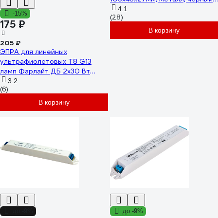
03-86
4.1
-15%
(28)
175 ₽
В корзину
205 ₽
ЭПРА для линейных
ультрафиолетовых Т8 G13
ламп Фарлайт ДБ 2x30 Вт
FAR000181
3.2
(6)
В корзину
до -9%
до -9%