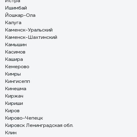
Истра
Ишимбай
Йошкар-Ола
Калуга
Каменск-Уральский
Каменск-Шахтинский
Камышин
Касимов
Кашира
Кемерово
Кимры
Кингисепп
Кинешма
Киржач
Кириши
Киров
Кирово-Чепецк
Кировск Ленинградская обл.
Клин