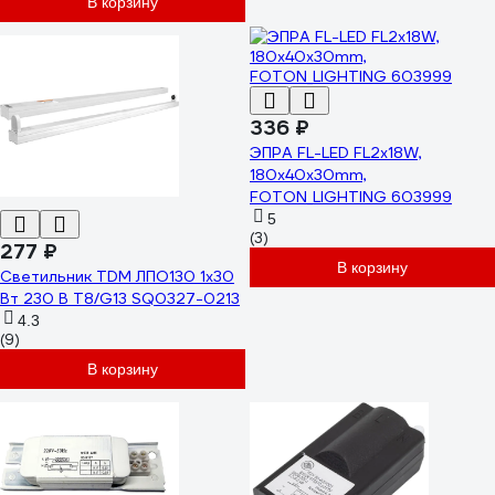
В корзину
336 ₽
ЭПРА FL-LED FL2x18W,
180x40x30mm,
FOTON_LIGHTING 603999
5
(3)
277 ₽
В корзину
Светильник TDM ЛПО130 1х30
Вт 230 В T8/G13 SQ0327-0213
4.3
(9)
В корзину