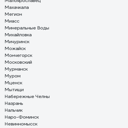
Малоярославец
Махачкала
Мегион
Миасс
Минеральные Воды
Михайловка
Мичуринск
Можайск
Мончегорск
Московский
Мурманск
Муром
Мценск
Мытищи
Набережные Челны
Назрань
Нальчик
Наро-Фоминск
Невинномысск