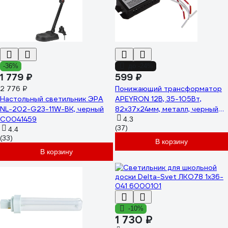
-36%
до -24%
1 779 ₽
599 ₽
2 776 ₽
Понижающий трансформатор
Настольный светильник ЭРА
APEYRON 12В, 35-105Вт,
NL-202-G23-11W-BK, черный
82х37х24мм, металл, черный
C0041459
03-84
4.3
(37)
4.4
(33)
В корзину
В корзину
-10%
1 730 ₽