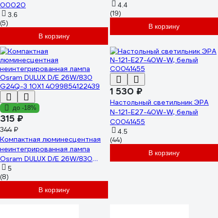
00020
4.4
(19)
3.6
(5)
В корзину
В корзину
1 530 ₽
Настольный светильник ЭРА
до -18%
N-121-E27-40W-W, белый
315 ₽
C0041455
344 ₽
4.5
Компактная люминесцентная
(44)
неинтегрированная лампа
В корзину
Osram DULUX D/E 26W/830
G24Q-3 10X1 4099854122439
5
(8)
В корзину