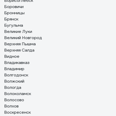
Борисоглебск
Боровичи
Бронницы
Брянск
Бугульма
Великие Луки
Великий Новгород
Верхняя Пышма
Верхняя Салда
Видное
Владикавказ
Владимир
Волгодонск
Волжский
Вологда
Волоколамск
Волосово
Волхов
Воскресенск