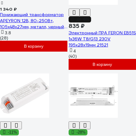
1 340 ₽
Понижающий трансформатор
до -6%
APEYRON 12В, 80-250Вт,
835 ₽
105х48х27мм, металл, черный
03-87
Электронный ПРА FERON EB51S
3.8
(28)
1х36W T8/G13 230V
195х28х19мм 21521
В корзину
4
(40)
В корзину
-11%
-28%