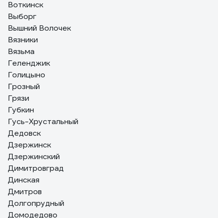
Воткинск
Выборг
Вышний Волочек
Вязники
Вязьма
Геленджик
Голицыно
Грозный
Грязи
Губкин
Гусь-Хрустальный
Дедовск
Дзержинск
Дзержинский
Димитровград
Динская
Дмитров
Долгопрудный
Домодедово