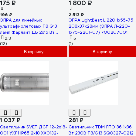
175 ₽
1 800 ₽
196 ₽
2 513 ₽
ЭПРА для линейных
ЭПРА LightBest L 220 1x55-75
ультрафиолетовых Т8 G13
208x37x28мм (ЭПРА Л-220-
ламп Фарлайт ДБ 2x15 Вт
1х75-2201-07) 700207001
FAR000180
2.3
5
(12)
(1)
В корзину
В корзину
1 037 ₽
281 ₽
Светильник SVET ДСП 12-2x18-
Светильник TDM ЛПО136 1х36
001 УХЛ1 IP65 2x18 XX0132-
Вт 230В T8/G13 SQ0327-0212