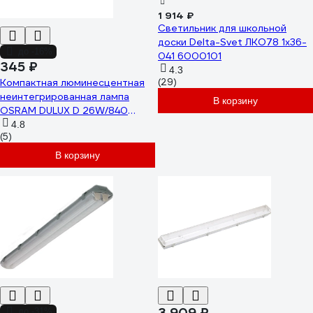
1 914 ₽
Светильник для школьной
доски Delta-Svet ЛКО78 1х36-
до -16%
041 6000101
345 ₽
4.3
Компактная люминесцентная
(29)
неинтегрированная лампа
В корзину
OSRAM DULUX D 26W/840
G24D-3 10x1 4050300012049
4.8
(5)
4099854123047
В корзину
3 909 ₽
до -31%