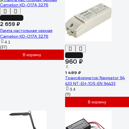
до -35%
2 659 ₽
Лампа настольная черная
Camelion KD-017A 3276
4.1
(37)
В корзину
-36%
960 ₽
1 489 ₽
Трансформатор Navigator 94
433 NT-EH-105-EN 94433
3.4
(11)
В корзину