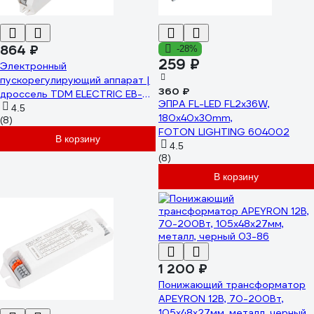
864 ₽
-28%
259 ₽
Электронный
пускорегулирующий аппарат |
360 ₽
дроссель TDM ELECTRIC EB-
ЭПРА FL-LED FL2x36W,
T8-236-EA2 SQ0339-0004
4.5
180x40x30mm,
(8)
FOTON_LIGHTING 604002
В корзину
4.5
(8)
В корзину
1 200 ₽
Понижающий трансформатор
APEYRON 12В, 70-200Вт,
105х48х27мм, металл, черный