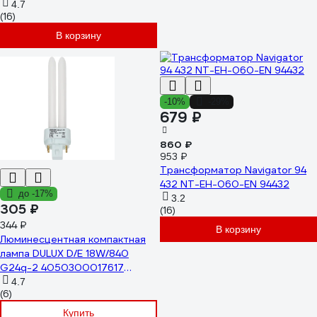
4.7
(16)
В корзину
-10%
-29%
679 ₽
860 ₽
953 ₽
Трансформатор Navigator 94
432 NT-EH-060-EN 94432
до -17%
3.2
305 ₽
(16)
344 ₽
В корзину
Люминесцентная компактная
лампа DULUX D/E 18W/840
G24q-2 4050300017617
4099854122378
4.7
(6)
Купить