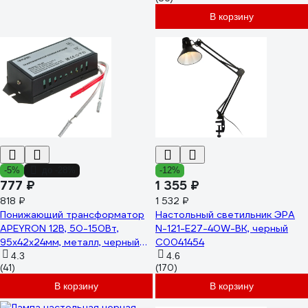
В корзину
-5%
до -28%
-12%
777 ₽
1 355 ₽
818 ₽
1 532 ₽
Понижающий трансформатор
Настольный светильник ЭРА
APEYRON 12В, 50-150Вт,
N-121-E27-40W-BK, черный
95х42х24мм, металл, черный
C0041454
03-85
4.3
4.6
(41)
(170)
В корзину
В корзину