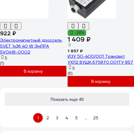
922 ₽
-24%
1 409 ₽
Электромагнитный дроссель
SVET 1x36 40 W ЭмПРА
1 857 ₽
SV0418-0002
ИЗУ 50-400/001 Трансвит
5
УХЛ2 ВУШК.675870.001ТУ 857
(1)
5
В корзину
(6)
В корзину
Показать еще 40
1
2
3
4
5
...
25