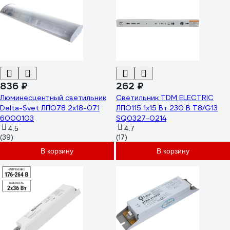
836 ₽
262 ₽
Люминесцентный светильник
Светильник TDM ELECTRIC
Delta-Svet ЛПО78 2х18-071
ЛПО115 1x15 Вт 230 В T8/G13
6000103
SQ0327-0214
4.5
4.7
(39)
(17)
В корзину
В корзину