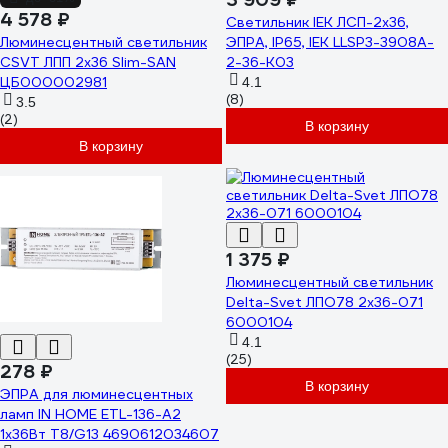
4 578 ₽
Светильник IEK ЛСП-2x36,
Люминесцентный светильник
ЭПРА, IP65, IEK LLSP3-3908A-
CSVT ЛПП 2x36 Slim-SAN
2-36-K03
ЦБ000002981
4.1
(8)
3.5
(2)
В корзину
В корзину
1 375 ₽
Люминесцентный светильник
Delta-Svet ЛПО78 2х36-071
6000104
4.1
(25)
278 ₽
В корзину
ЭПРА для люминесцентных
ламп IN HOME ETL-136-А2
1х36Вт Т8/G13 4690612034607