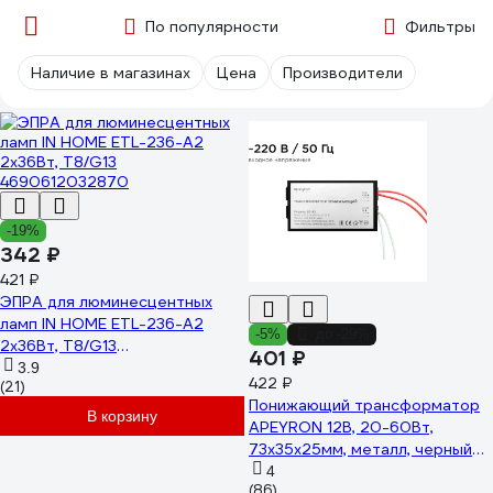
По популярности
Фильтры
Наличие в магазинах
Цена
Производители
-19%
342 ₽
421 ₽
ЭПРА для люминесцентных
ламп IN HOME ETL-236-А2
-5%
до -29%
2х36Вт, Т8/G13
401 ₽
4690612032870
3.9
422 ₽
(21)
Понижающий трансформатор
В корзину
APEYRON 12В, 20-60Вт,
73х35х25мм, металл, черный
03-83
4
(86)