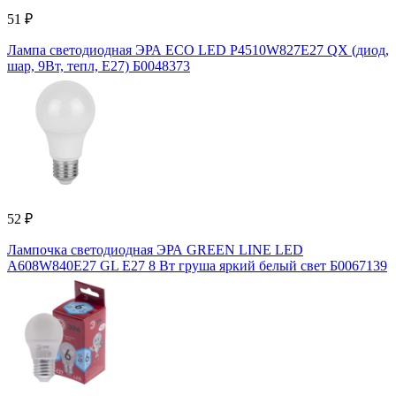
51 ₽
Лампа светодиодная ЭРА ECO LED P4510W827E27 QX (диод,
шар, 9Вт, тепл, E27) Б0048373
52 ₽
Лампочка светодиодная ЭРА GREEN LINE LED
A608W840E27 GL E27 8 Вт груша яркий белый свет Б0067139