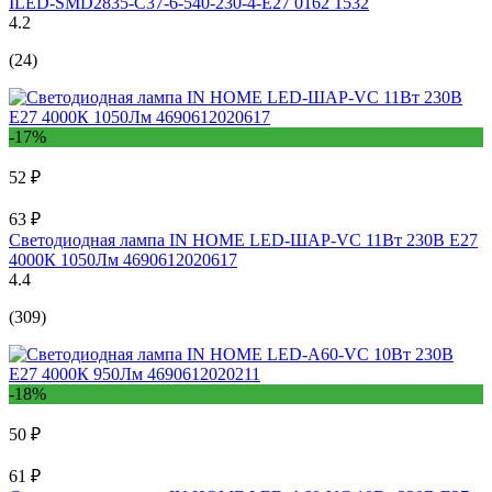
ILED-SMD2835-C37-6-540-230-4-E27 0162 1532
4.2
(24)
-17%
52 ₽
63 ₽
Светодиодная лампа IN HOME LED-ШАР-VC 11Вт 230В Е27
4000К 1050Лм 4690612020617
4.4
(309)
-18%
50 ₽
61 ₽