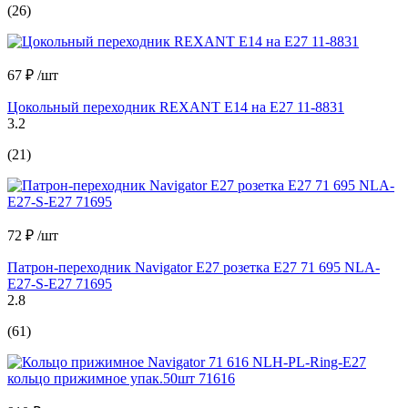
(26)
67 ₽
/шт
Цокольный переходник REXANT Е14 на Е27 11-8831
3.2
(21)
72 ₽
/шт
Патрон-переходник Navigator Е27 розетка Е27 71 695 NLA-
E27-S-E27 71695
2.8
(61)