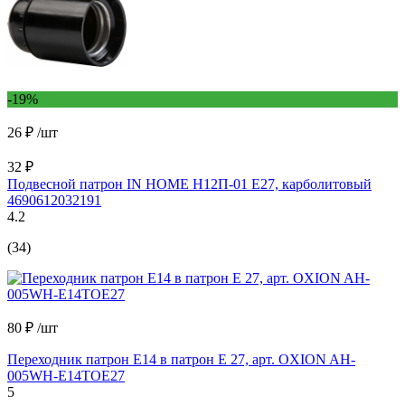
-19%
26 ₽
/шт
32 ₽
Подвесной патрон IN HOME Н12П-01 Е27, карболитовый
4690612032191
4.2
(34)
80 ₽
/шт
Переходник патрон Е14 в патрон Е 27, арт. OXION AH-
005WH-E14TOE27
5