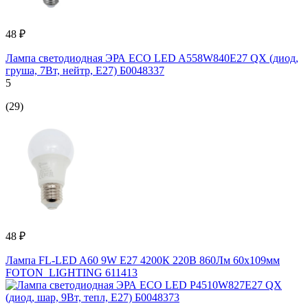
48 ₽
Лампа светодиодная ЭРА ECO LED A558W840E27 QX (диод,
груша, 7Вт, нейтр, E27) Б0048337
5
(29)
48 ₽
Лампа FL-LED A60 9W E27 4200К 220В 860Лм 60x109мм
FOTON_LIGHTING 611413