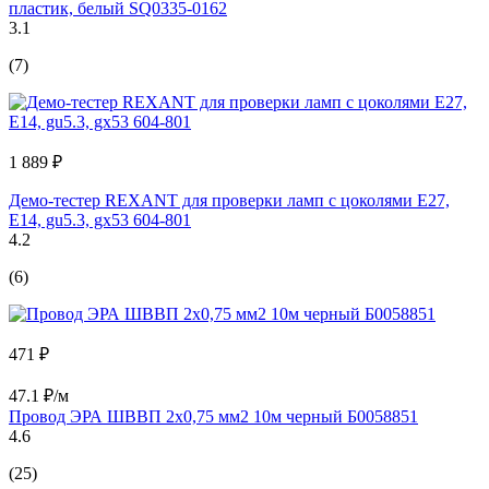
пластик, белый SQ0335-0162
3.1
(7)
1 889 ₽
Демо-тестер REXANT для проверки ламп с цоколями Е27,
Е14, gu5.3, gx53 604-801
4.2
(6)
471 ₽
47.1 ₽/м
Провод ЭРА ШВВП 2x0,75 мм2 10м черный Б0058851
4.6
(25)