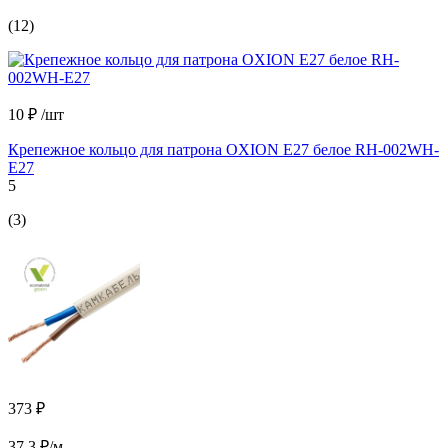
(12)
10 ₽
/шт
Крепежное кольцо для патрона OXION Е27 белое RH-002WH-
E27
5
(3)
373 ₽
37.3 ₽/м