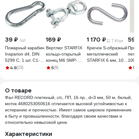
39 ₽
169 ₽
1 170 ₽
595
/шт
11.7 ₽/шт
Пожарный карабин
Вертлюг STARFIX
Крючок S-образный
Прив
Insparion d4, DIN
кольцо-открытый
металлический
петл
5299 С, 1 шт. С1-
конец М6 SMP-
STARFIX 6 мм, 100
1001
00002026
20850-1
шт. SMP-33684-100
YXR1
4.9
5
5
(23)
(9)
(2
О товаре
Фал RECORD плетеный, с/с, ПП, 16 пр., d=3 мм, 50 м, белый,
моток 4680253050616 отличается высокой устойчивостью к
истиранию и прочностью. Имеет самое широкое применение
в быту и промышленности, благодаря своим качествам и
относительно невысокой цене.
Характеристики