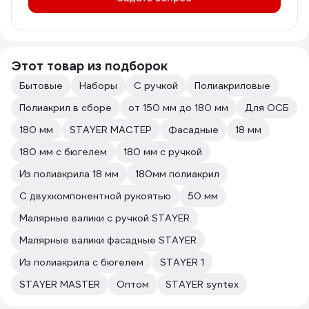
Этот товар из подборок
Бытовые
Наборы
С ручкой
Полиакриловые
Полиакрил в сборе
от 150 мм до 180 мм
Для ОСБ
180 мм
STAYER МАСТЕР
Фасадные
18 мм
180 мм с бюгелем
180 мм с ручкой
Из полиакрила 18 мм
180мм полиакрил
С двухкомпонентной рукоятью
50 мм
Малярные валики с ручкой STAYER
Малярные валики фасадные STAYER
Из полиакрила с бюгелем
STAYER 1
STAYER MASTER
Оптом
STAYER syntex