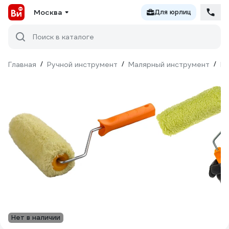
Москва
Для юрлиц
Поиск в каталоге
Главная
/
Ручной инструмент
/
Малярный инструмент
/
Ва
Нет в наличии