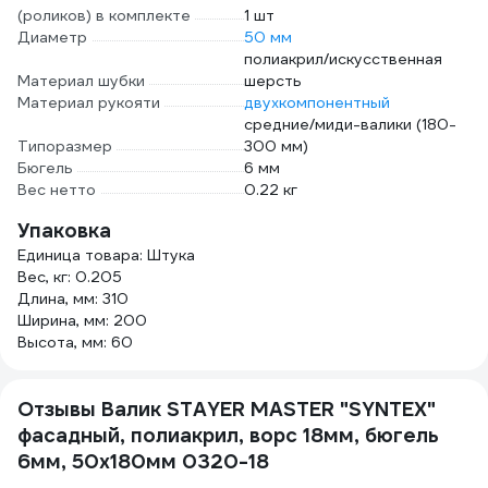
(роликов) в комплекте
1 шт
Диаметр
50 мм
полиакрил/искусственная
Материал шубки
шерсть
Материал рукояти
двухкомпонентный
средние/миди-валики (180-
Типоразмер
300 мм)
Бюгель
6 мм
Вес нетто
0.22 кг
Упаковка
Единица товара: Штука
Вес, кг: 0.205
Длина, мм: 310
Ширина, мм: 200
Высота, мм: 60
Отзывы Валик STAYER MASTER "SYNTEX"
фасадный, полиакрил, ворс 18мм, бюгель
6мм, 50x180мм 0320-18