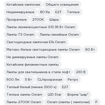
Китайские лампочки
Общего освещения
Недиммируемые
80 Ra
Е27
Теплые
Прозрачные
2700К
Шары
Лампы люминесцентные G13 36 Вт Osram
Лампы T5 Osram
Лампы линейные Osram
Светодиодные лампочки E14 Osram
Матово-белые светодиодные лампы Osram
60 Вт
Не диммируемые лампы Osram
Китайские филаментные лампы
Лампы для светильников в стиле лофт
230 В
600 Лм
5 Вт
CL/прозрачная
Ретро
Теплый белый (менее 3300 к)
E27
Теплые лампы Osram
LED Star
Форма "шар"
Лампы 2700К Osram
Osram (лампы | лампочки)
Р