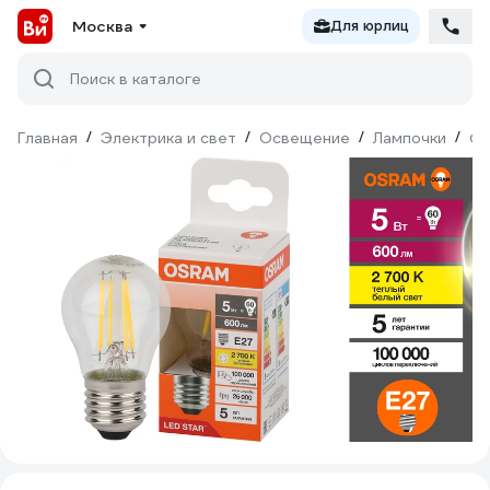
Москва
Для юрлиц
Поиск в каталоге
Главная
/
Электрика и свет
/
Освещение
/
Лампочки
/
Фи