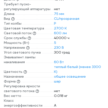
Требует пуско-
регулирующей аппаратуры
нет
Длина
75 мм
Вид
CL/прозрачная
Тип колбы
P
Цветовая температура
2700 К
Световой поток
600 лм
Срок службы
40000 ч
Мощность (Вт)
5
Напряжение
230 В
Угол светового пучка
300 град
Эквивалент лампы
накаливания
60 Вт
теплый белый (менее 3300
Цветность
К)
Назначение
общее освещение
Форма
шар
Регулировка яркости
светового потока
нет
Вес нетто
0.018 кг
Класс
энергоэффективности
A