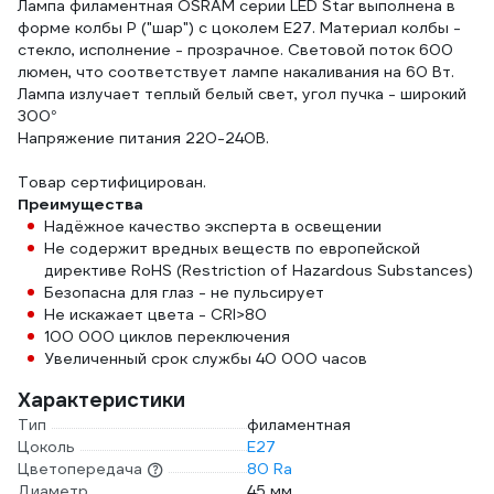
Лампа филаментная OSRAM серии LED Star выполнена в
форме колбы P ("шар") с цоколем E27. Материал колбы -
стекло, исполнение - прозрачное. Световой поток 600
люмен, что соответствует лампе накаливания на 60 Вт.
Лампа излучает теплый белый свет, угол пучка - широкий
300°
Напряжение питания 220-240В.
Товар сертифицирован.
Преимущества
Надёжное качество эксперта в освещении
Не содержит вредных веществ по европейской
директиве RoHS (Restriction of Hazardous Substances)
Безопасна для глаз - не пульсирует
Не искажает цвета - CRI>80
100 000 циклов переключения
Увеличенный срок службы 40 000 часов
Характеристики
Тип
филаментная
Цоколь
E27
Цветопередача
80 Ra
Диаметр
45 мм