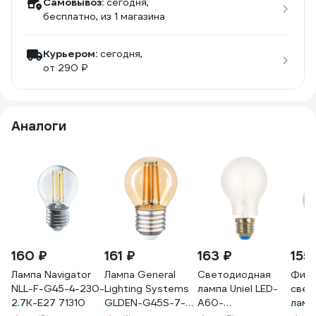
Самовывоз:
сегодня,
бесплатно
, из 1 магазина
Курьером:
сегодня,
от 290 ₽
Аналоги
160 ₽
161 ₽
163 ₽
155
Лампа Navigator
Лампа General
Светодиодная
Фила
NLL-F-G45-4-230-
Lighting Systems
лампа Uniel LED-
свет
2.7K-E27 71310
GLDEN-G45S-7-
A60-
ламп