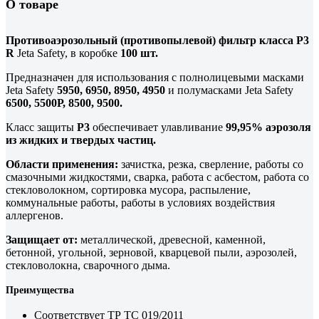
О товаре
Противоаэрозольный (противопылевой) фильтр класса P3
R
Jeta Safety, в коробке
100 шт.
Предназначен для использования с полнолицевыми масками
Jeta Safety
5950, 6950, 8950, 4950
и полумасками Jeta Safety
6500, 5500Р, 8500, 9500.
Класс защиты
P3
обеспечивает улавливание
99,95% аэрозоля
из жидких и твердых частиц.
Области применения:
зачистка, резка, сверление, работы со
смазочными жидкостями, сварка, работа с асбестом, работа со
стекловолокном, сортировка мусора, распыление,
коммунальные работы, работы в условиях воздействия
аллергенов.
Защищает от:
металлической, древесной, каменной,
бетонной, угольной, зерновой, кварцевой пыли, аэрозолей,
стекловолокна, сварочного дыма.
Преимущества
Соответствует ТР ТС 019/2011