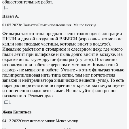
общестроительных работ.
Павел А.
01.05.2023
г. Тольятти
Опыт использования: Менее месяца
Фильтры такого типа предназначены только для фильтрации
ПЫЛИ и другой воздушной ВЗВЕСИ (аэрозоль - это мелкие
капли или твердые частицы, которые висят в воздухе).
Идеально работают в столярном и слесарном цеху, где много
пыли летит при шлифовке и пыль долго висит в воздухе. На
окраске используем другие фильтры (с углем). Постоянно
использую при работе с деревом и металлом. Компактный
размер - не мешают в работе. Учтите - в этих фильтрах только
полипропиленовая нить типа сетки, там нет поглотителя
запахов и нейтрализатора химических веществ (угля). То есть
пары растворителя или испарения от краски вы почувствуете
и постепенно надышитесь ими. Используйте фильтры по
назначению. Рекомендую.
1
Жека Кипятков
04.12.2022
Опыт использования: Менее месяца