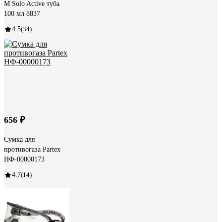
M Solo Active туба
100 мл 8837
4.5
(34)
656 ₽
Сумка для
противогаза Partex
НФ-00000173
4.7
(14)