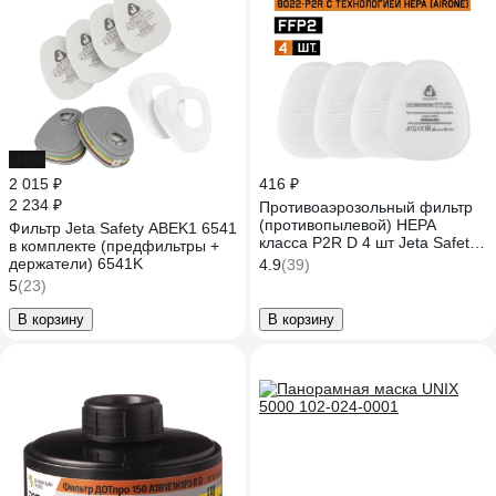
-10%
2 015 ₽
416 ₽
2 234 ₽
Противоаэрозольный фильтр
(противопылевой) HEPA
Фильтр Jeta Safety ABEK1 6541
класса P2R D 4 шт Jeta Safety
в комплекте (предфильтры +
8022/4
держатели) 6541K
4.9
(39)
5
(23)
В корзину
В корзину