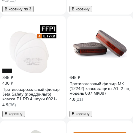
4.5
(11)
В корзину по 3
В корзину
-20%
345 ₽
645 ₽
430 ₽
Противогазовый фильтр МК
(12242) класс защиты А1, 2 шт,
Противоаэрозольный фильтр
модель 087 МК087
Jeta Safety (предфильтр)
класса P1 RD 4 штуки 6021-
4.8
(21)
P1RD
4.9
(36)
В корзину
В корзину