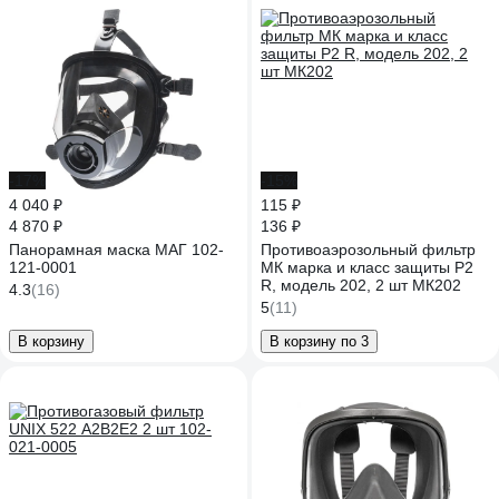
-17%
-15%
4 040 ₽
115 ₽
4 870 ₽
136 ₽
Панорамная маска МАГ 102-
Противоаэрозольный фильтр
121-0001
МК марка и класс защиты Р2
R, модель 202, 2 шт МК202
4.3
(16)
5
(11)
В корзину
В корзину по 3