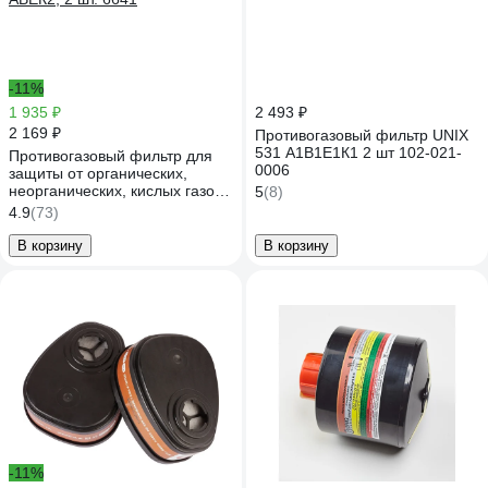
-11%
1 935 ₽
2 493 ₽
2 169 ₽
Противогазовый фильтр UNIX
531 А1В1Е1К1 2 шт 102-021-
Противогазовый фильтр для
0006
защиты от органических,
неорганических, кислых газов
5
(8)
и аммиака класса Jeta Safety
4.9
(73)
АВЕК2, 2 шт. 6641
В корзину
В корзину
-11%