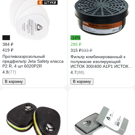
-8%
-14%
384 ₽
285 ₽
419 ₽
315 ₽
333 ₽
Противоаэрозольный
Фильтр комбинированный к
предфильтр Jeta Safety класса
полумаске изолирующей
P2 R, 4 шт 6020P2R
ИСТОК 300/400 А1Р1 ИСТОК 2
штуки 10043/И
4.8
(77)
4.7
(88)
В корзину
В корзину