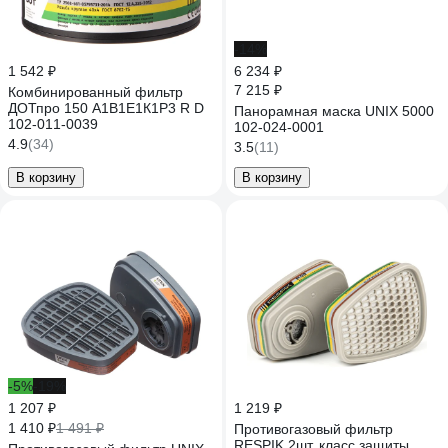
-14%
1 542 ₽
6 234 ₽
7 215 ₽
Комбинированный фильтр
ДОТпро 150 А1В1Е1К1Р3 R D
Панорамная маска UNIX 5000
102-011-0039
102-024-0001
4.9
(34)
3.5
(11)
В корзину
В корзину
-5%
-19%
1 207 ₽
1 219 ₽
1 410 ₽
1 491 ₽
Противогазовый фильтр
RESPIK 2шт, класс защиты