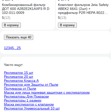
Комбинированный фильтр
Комплект фильтров Jeta Safety
ДОТ 600 А2В2Е2К1АХР3 R D
ABEK2 6641 (2шт) +
102-011-0009
предфильтр P2R HEPA 8022
(2шт) 6641/8022
5
(12)
5
(13)
В корзину
В корзину
Показать еще 40
1
2
3
4
5
...
25
Часто ищут
Респиратор 15 шт
Респиратор 20 шт
Респиратор Класса А
Респиратор для Защиты от Пыли
Полумаска от Пыли
Маска для лица тканевая защитная с респиратором
Респираторы Для Покраски
Респираторы 1 размер
Маска респиратор с клапаном
Респиратор Универсальный 10 шт