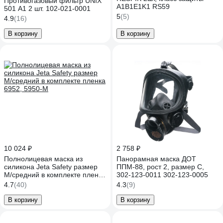
Противогазовый фильтр UNIX
А1B1E1K1 RS59
501 А1 2 шт. 102-021-0001
5
(5)
4.9
(16)
В корзину
В корзину
10 024 ₽
2 758 ₽
Полнолицевая маска из
Панорамная маска ДОТ
силикона Jeta Safety размер
ППМ-88, рост 2, размер С,
M/средний в комплекте пленка
302-123-0011 302-123-0005
6952, 5950-M
4.7
(40)
4.3
(9)
В корзину
В корзину