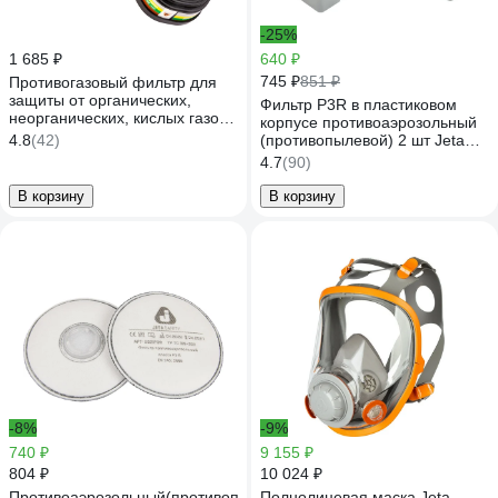
-25%
1 685 ₽
640 ₽
745 ₽
851 ₽
Противогазовый фильтр для
защиты от органических,
Фильтр P3R в пластиковом
неорганических, кислых газов
корпусе противоаэрозольный
и аммиака Jeta Safety ABEK1
4.8
(42)
(противопылевой) 2 шт Jeta
6541
Safety 8523
4.7
(90)
В корзину
В корзину
-8%
-9%
740 ₽
9 155 ₽
804 ₽
10 024 ₽
Противоаэрозольный(противопылевой)
Полнолицевая маска Jeta