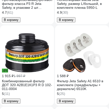
фильтр класса P3 R Jeta
Safety, размер L/большой, в
Safety, в упаковке 2 шт
комплекте пленка 5950-L
5521P3R
4.7
(61)
4.9
(30)
В корзину
В корзину
-4%
1 915 ₽
1 997 ₽
1 588 ₽
Комбинированный фильтр
Фильтр Jeta Safety A1 6510 в
ДОТ 320 А2В1Е1К1Р3 R D 102-
комплекте (предфильтры +
011-0004
держатели) 6510K
5
(11)
5
(25)
В корзину
В корзину