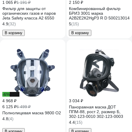
1 065 ₽
1 191 ₽
2 150 ₽
Фильтр для защиты от
Комбинированный фильтр
органических газов и паров
БРИЗ 3001 марка
Jeta Safety класса А2 6550
А2В2Е2К2HgР3 R D 500213014
4.9
(32)
5
(15)
В корзину
В корзину
-6%
-24%
4 968 ₽
3 034 ₽
6 125 ₽
6 499 ₽
Панорамная маска ДОТ
ППМ-88, рост 2, размер Б,
Полнолицевая маска 9800 О2
302-123-0010 302-123-0003
4.8
(4)
4.4
(15)
В корзину
В корзину