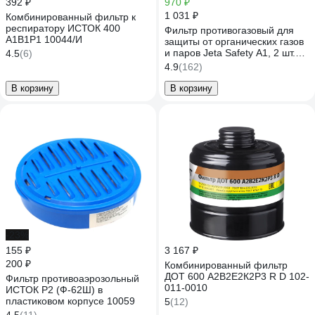
392 ₽
970 ₽
1 031 ₽
Комбинированный фильтр к
респиратору ИСТОК 400
Фильтр противогазовый для
А1В1Р1 10044/И
защиты от органических газов
и паров Jeta Safety А1, 2 шт.
4.5
(6)
6510
4.9
(162)
В корзину
В корзину
-23%
155 ₽
3 167 ₽
200 ₽
Комбинированный фильтр
ДОТ 600 А2В2Е2К2Р3 R D 102-
Фильтр противоаэрозольный
011-0010
ИСТОК Р2 (Ф-62Ш) в
пластиковом корпусе 10059
5
(12)