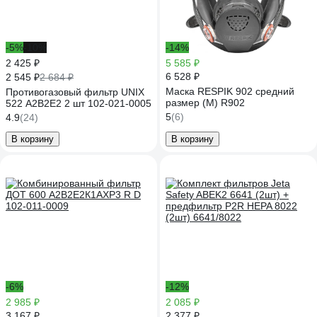
-5%
-10%
-14%
2 425 ₽
5 585 ₽
6 528 ₽
2 545 ₽
2 684 ₽
Маска RESPIK 902 средний
Противогазовый фильтр UNIX
размер (M) R902
522 А2В2Е2 2 шт 102-021-0005
5
(6)
4.9
(24)
В корзину
В корзину
-6%
-12%
2 985 ₽
2 085 ₽
3 167 ₽
2 377 ₽