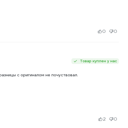
0
0
Товар куплен у нас
разницы с оригиналом не почуствовал.
2
0