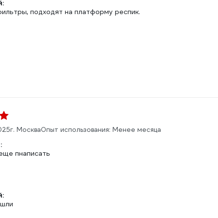
:
ильтры, подходят на платформу респик.
2025
г. Москва
Опыт использования: Менее месяца
:
еще пнаписать
:
ошли