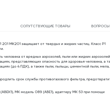
СОПУТСТВУЮЩИЕ ТОВАРЫ
ВОПРОС
1 201 МК201 защищает от твердых и жидких частиц. Класс P1
и.
 человека от вредных аэрозолей, пыли или жидких аэрозолей
ациях, представляющих опасность для здоровья человека, а т
циях (до 4 ПДК), а также пыли, пыльцы, цементной пыли, мела,
продлить срок службы противогазового фильтра, предотврати
(ABEK1), МК модель 089 (ABE1), адаптеру МК 53 при помощи