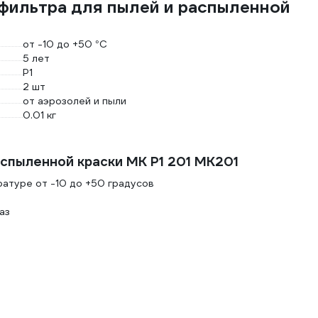
фильтра для пылей и распыленной
от -10 до +50 °С
5 лет
P1
2 шт
от аэрозолей и пыли
0.01 кг
спыленной краски МК Р1 201 МК201
ратуре от -10 до +50 градусов
аз