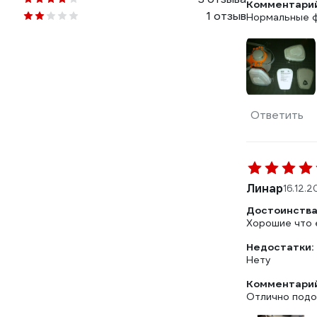
Комментарий
1 отзыв
Нормальные ф
Ответить
Линар
16.12.
Достоинства
Хорошие что 
Недостатки:
Нету
Комментарий
Отлично под