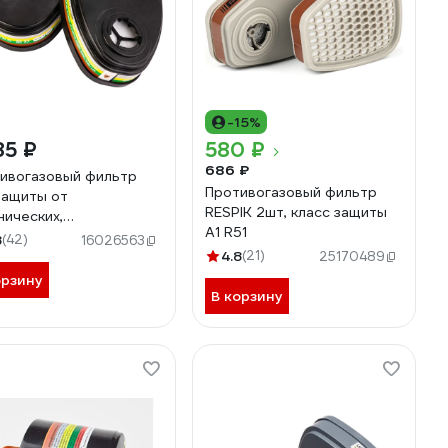
-15%
85 ₽
580 ₽
686 ₽
ивогазовый фильтр
Противогазовый фильтр
защиты от
RESPIK 2шт, класс защиты
нических,
А1 R51
ганических, кислых
8
(42)
16026563
в и аммиака Jeta
4.8
(21)
25170489
ty ABEK1 6541
орзину
В корзину