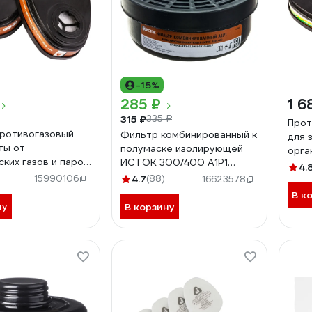
-15%
285 ₽
1 6
315 ₽
335 ₽
Прот
ротивогазовый
Фильтр комбинированный к
для 
ты от
полумаске изолирующей
орга
ских газов и паров
ИСТОК 300/400 А1Р1
неор
4.
ty А1, 2 шт. 6510
ИСТОК 2 штуки 10043/И
)
газо
15990106
4.7
(88)
16623578
Safe
В к
ну
В корзину