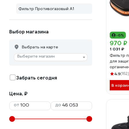
Фильтр Противогазовый А1
Выбор магазина
-6%
970 ₽
Выбрать на карте
1 031 ₽
Фильтр п
Выберите магазин
для защи
органиче
Jeta Safe
4.9
(162
Забрать сегодня
В корзи
Цена, ₽
от
до