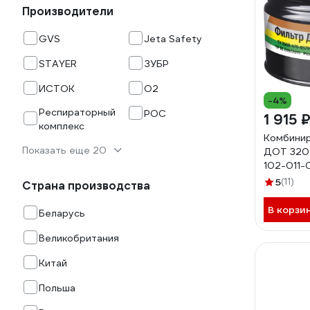
Производители
GVS
Jeta Safety
STAYER
ЗУБР
ИСТОК
О2
-4%
Респираторный
РОС
1 915 
комплекс
Комбини
Показать еще 20
ДОТ 320 
102-011
5
(11)
Страна производства
В корзи
Беларусь
Великобритания
Китай
Польша