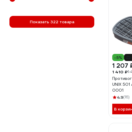
Показать 322 товара
-5%
1 207 
1 410 ₽
1 
Противог
UNIX 501 
0001
4.9
(16)
В корзи