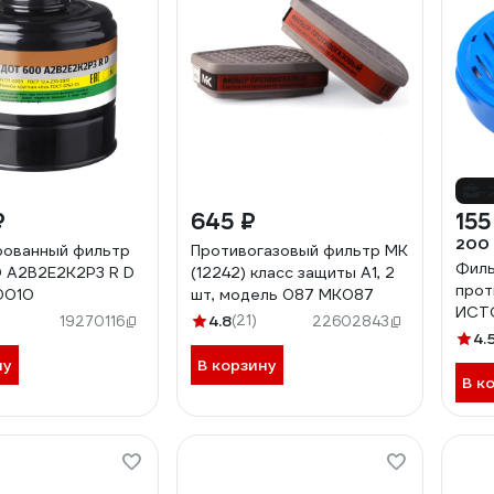
-
₽
645 ₽
155
200
рованный фильтр
Противогазовый фильтр МК
Фил
 А2В2Е2К2Р3 R D
(12242) класс защиты А1, 2
прот
0010
шт, модель 087 МК087
ИСТО
4.8
(21)
19270116
22602843
плас
4.
100
ну
В корзину
В к