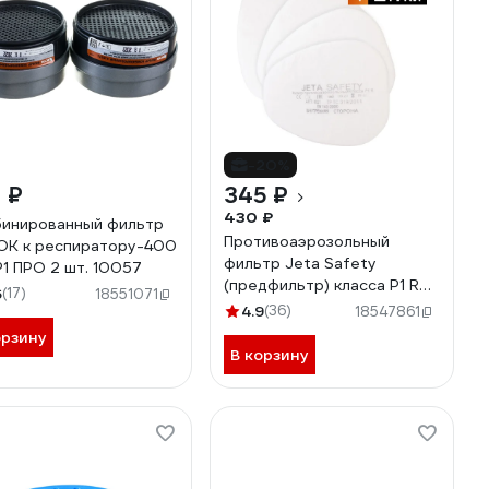
-20%
 ₽
345 ₽
430 ₽
инированный фильтр
Противоаэрозольный
К к респиратору-400
фильтр Jeta Safety
Р1 ПРО 2 шт. 10057
(предфильтр) класса P1 RD
6
(17)
18551071
4 штуки 6021-P1RD
4.9
(36)
18547861
орзину
В корзину