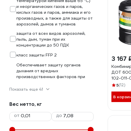
температурой кипения выше 65 °С)
и неорганических газов и паров,
кислых газов и паров, аммиака и его
производных, а также для защиты от
аэрозолей, дымов и туманов
защита от всех видов аэрозолей,
пыль, дым, туман при их
концентрации до 50 ПДК
класс защиты FFP 2
3 167 
Обеспечивает защиту органов
Комбини
дыхания от вредных
ДОТ 600
производственных факторов при
102-011-
использовании соответствующих
5
(12)
сменных фильтров. Тип и уровень
Показать еще 41
защиты определяются
В корзи
установленными противогазовыми,
Вес нетто, кг
противоаэрозольными или
комбинированными фильтрами.
от
до