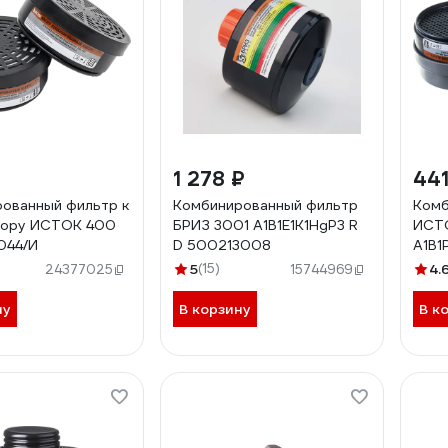
1 278 ₽
441
ованный фильтр к
Комбинированный фильтр
Комб
тору ИСТОК 400
БРИЗ 3001 А1В1Е1К1HgР3 R
ИСТО
0044/И
D 500213008
А1В1
5
(15)
4.
24377025
15744969
ну
В корзину
В к