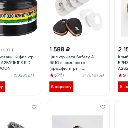
₽
1 588 ₽
2 1
1 997 ₽
рованный фильтр
Фильтр Jeta Safety A1
Комб
А2В1Е1К1Р3 R D
6510 в комплекте
БРИЗ
-0004
(предфильтры +
А2В2
держатели) 6510K
5002
5
(25)
5
(
15829527
34784875
ну
В корзину
В к