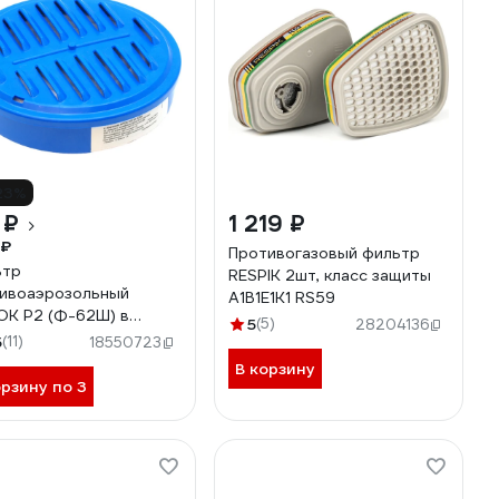
23%
 ₽
1 219 ₽
 ₽
Противогазовый фильтр
ьтр
RESPIK 2шт, класс защиты
ивоаэрозольный
А1B1E1K1 RS59
К Р2 (Ф-62Ш) в
5
(5)
28204136
тиковом корпусе
5
(11)
18550723
59
В корзину
орзину по 3