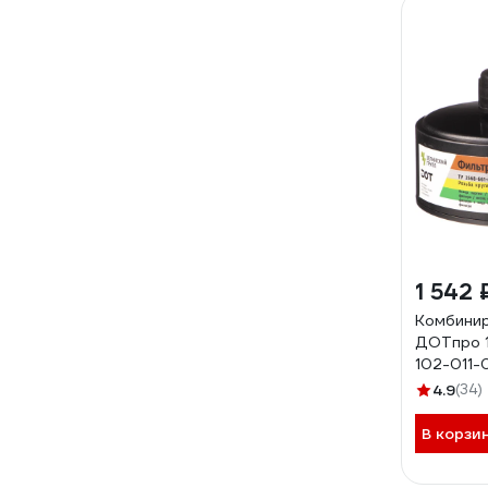
1 542 
Комбини
ДОТпро 1
102-011-
4.9
(34)
В корзи