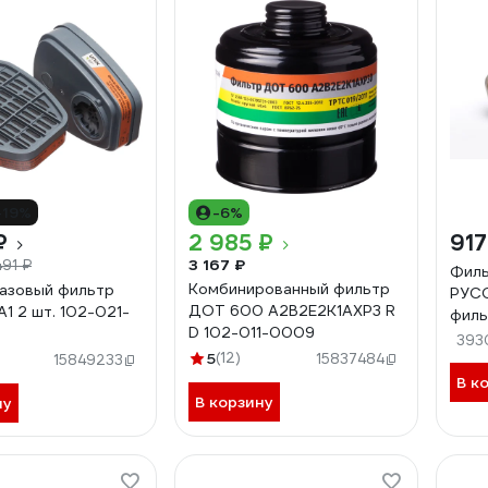
-19%
-6%
₽
2 985 ₽
917
3 167 ₽
491 ₽
Филь
Комбинированный фильтр
азовый фильтр
РУСС
ДОТ 600 А2В2Е2К1АХР3 R
А1 2 шт. 102-021-
филь
D 102-011-0009
4631
393
5
(12)
15837484
15849233
В к
В корзину
ну