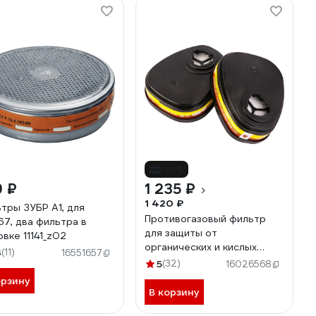
-13%
9 ₽
1 235 ₽
1 420 ₽
тры ЗУБР А1, для
Противогазовый фильтр
67, два фильтра в
для защиты от
овке 11141_z02
органических и кислых
3
(11)
16551657
газов класса A1Е1 Jeta
5
(32)
16026568
Safety 6540
орзину
В корзину