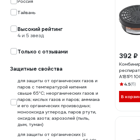
Россия
Тайвань
Высокий рейтинг
4 и 5 звезд
Только с отзывами
392 ₽
Комбинир
Защитные свойства
респира
А1В1Р1 1
для защиты от органических газов и
4.5
(6)
паров с температурой кипения
cвыше 65°С; неорганических газов и
В корзи
паров; кислых газов и паров; аммиака
и его органических производных;
монооксида углерода, паров ртути,
оксидов азота; аэрозолей (пыль,
дым, туман)
для защиты от органических (с