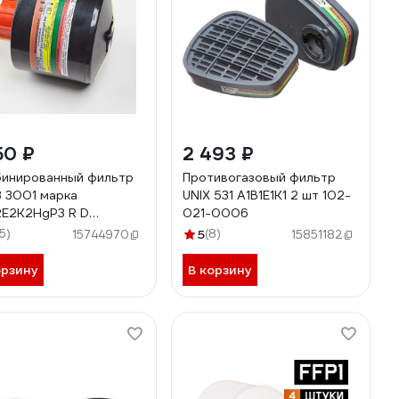
50 ₽
2 493 ₽
инированный фильтр
Противогазовый фильтр
 3001 марка
UNIX 531 А1В1Е1К1 2 шт 102-
Е2К2HgР3 R D
021-0006
13014
15)
5
(8)
15744970
15851182
орзину
В корзину