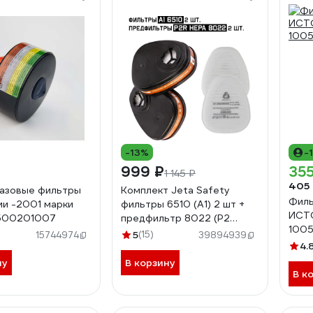
-13%
-
₽
999 ₽
355
1 145 ₽
405
азовые фильтры
Комплект Jeta Safety
Филь
ии -2001 марки
фильтры 6510 (А1) 2 шт +
ИСТО
 500201007
предфильтр 8022 (Р2
100
HEPA) 2 шт 6510/8022
5
(15)
15744974
39894939
4.
ну
В корзину
В к