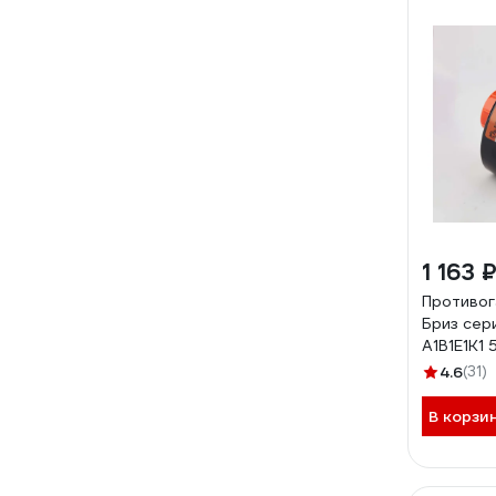
1 163 
Противог
Бриз сер
А1В1Е1К1
4.6
(31)
В корзи