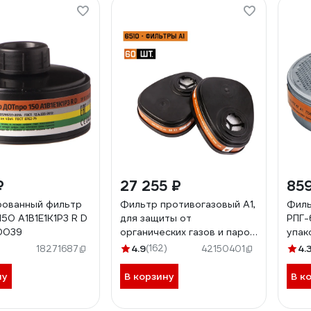
₽
27 255 ₽
85
рованный фильтр
Фильтр противогазовый А1,
Филь
50 А1В1Е1К1Р3 R D
для защиты от
РПГ-
0039
органических газов и паров,
упак
60 шт. Jeta Safety 6510-
4.9
(162)
4.
18271687
42150401
box
ну
В корзину
В к