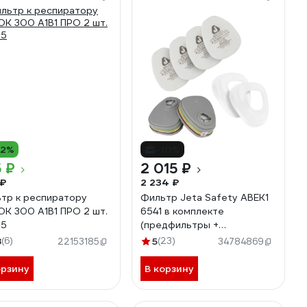
12%
-10%
 ₽
2 015 ₽
 ₽
2 234 ₽
тр к респиратору
Фильтр Jeta Safety ABEK1
К 300 А1В1 ПРО 2 шт.
6541 в комплекте
55
(предфильтры +
держатели) 6541K
8
(6)
5
(23)
22153185
34784869
орзину
В корзину