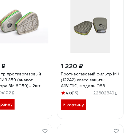
 ₽
1 220 ₽
тр противогазовый
Противогазовый фильтр МК
ИЗ 359 (аналог
(12242) класс защиты
тра 3М 6059)– 2шт
А1В1Е1К1, модель 088
175722655
МК088
04102
4.8
(13)
22602849
орзину
В корзину