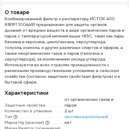
размер HT5K005
310x200x180 мм
63280903
О товаре
438090300
Комбинированный фильтр к респиратору ИСТОК 400
А1В1Р1 10044/И предназначен для защиты органов
дыхания от вредных веществ в виде органических паров и
паров с температурой кипения выше +65С, таких как пары
бензина и керосина, циклогексана, сероуглерода,
толуола, ксилола, и других различных спиртов и эфиров, а
также неорганических газов и паров (галогена и
сероуглерода), за исключением оксида углерода.
Используется во всех отраслях промышленности с
различными производственными условиями, в сельском
хозяйстве (согласно защитным свойствам фильтров) и в
бытовой сфере.
Характеристики
от органических газов и
Защитные свойства
паров
Количество в упаковке
2 шт
Тип
противоаэрозольный
Марка Hg (красная)
нет
Марка Reaktor (оранжевая)