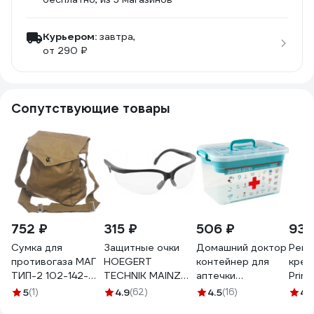
Курьером:
завтра,
от 290 ₽
Сопутствующие товары
752 ₽
315 ₽
506 ₽
93 
Сумка для
Защитные очки
Домашний доктор
Реге
противогаза МАГ
HOEGERT
контейнер для
крем
ТИП-2 102-142-
TECHNIK MAINZ
аптечки
Prima
0008
бесцветные,
ПОЛИМЕРБЫТ 6,5
Acti
5
(1)
4.9
(62)
4.5
(16)
4.
универсальный
л с вкладышем
мл 8