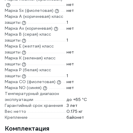
нет
Марка Sx (фиолетовая)
нет
Марка А (коричневая) класс
защиты
1
Марка Ах (коричневая)
нет
Марка В (серая) класс
защиты
1
Марка Е (желтая) класс
защиты
нет
Марка К (зеленая) класс
защиты
нет
Марка Р (белая) класс
защиты
1
Марка СО (фиолетовая)
нет
Марка NO (синяя)
нет
Температурный диапазон
эксплуатации
до +65 °С
Гарантийный срок хранения
3 лет
Вес нетто
0.175 кг
Крепление
байонет
Комплектация