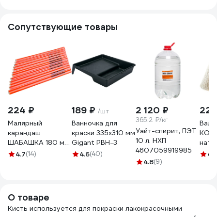
Сопутствующие товары
224 ₽
189 ₽
2 120 ₽
223
/шт
365.2 ₽/кг
Малярный
Ванночка для
Вали
Уайт-спирит, ПЭТ
карандаш
краски 335х310 мм
KOR
10 л. НХП
ШАБАШКА 180 мм,
Gigant PBH-3
нату
4607059919985
набор 12 шт 146-
250 
4.7
(14)
4.6
(40)
4.1
0002 206049
4.8
(9)
900
О товаре
Кисть используется для покраски лакокрасочными