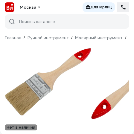
Москва
Для юрлиц
Поиск в каталоге
Главная
/
Ручной инструмент
/
Малярный инструмент
/
Ки
Нет в наличии