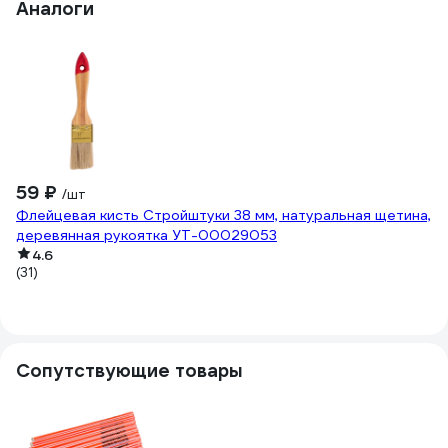
Аналоги
59 ₽
5
/шт
Флейцевая кисть Стройштуки 38 мм, натуральная щетина,
Пл
деревянная рукоятка УТ-00029053
на
4.6
р
(31)
(1
Сопутствующие товары