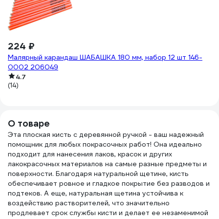
224 ₽
1
Малярный карандаш ШАБАШКА 180 мм, набор 12 шт 146-
Ва
0002 206049
(4
4.7
(14)
О товаре
Эта плоская кисть с деревянной ручкой - ваш надежный
помощник для любых покрасочных работ! Она идеально
подходит для нанесения лаков, красок и других
лакокрасочных материалов на самые разные предметы и
поверхности. Благодаря натуральной щетине, кисть
обеспечивает ровное и гладкое покрытие без разводов и
подтеков. А еще, натуральная щетина устойчива к
воздействию растворителей, что значительно
продлевает срок службы кисти и делает ее незаменимой