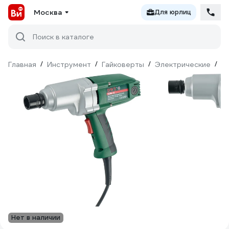
Москва
Для юрлиц
Поиск в каталоге
Главная
/
Инструмент
/
Гайковерты
/
Электрические
/
D
Нет в наличии