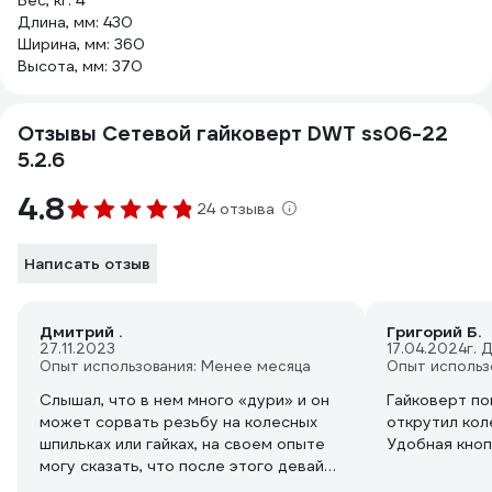
Вес, кг: 4
Длина, мм: 430
Ширина, мм: 360
Высота, мм: 370
Отзывы Сетевой гайковерт DWT ss06-22
5.2.6
4.8
24 отзыва
Написать отзыв
Дмитрий .
Григорий Б.
27.11.2023
17.04.2024
г. 
Опыт использования: Менее месяца
Опыт использ
Слышал, что в нем много «дури» и он
Гайковерт по
может сорвать резьбу на колесных
открутил кол
шпильках или гайках, на своем опыте
Удобная кноп
могу сказать, что после этого девайса
приходится дозатягивать гайки