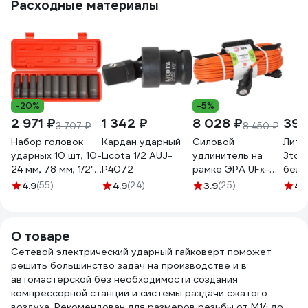
Расходные материалы
-20%
-5%
2 971 ₽
1 342 ₽
8 028 ₽
394
3 707 ₽
8 450 ₽
Набор головок
Кардан ударный
Силовой
Лити
ударных 10 шт, 10-
Licota 1/2 AUJ-
удлинитель на
3ton
24 мм, 78 мм, 1/2",
P4072
рамке ЭРА UFx-
бела
пластиковый кейс
1e-3x1.5-50m-IP44
520г
4.9
(55)
4.9
(24)
3.9
(25)
4.
Airline ATAS048
с заземлением 1
гнездо 50м ПВС
3х1.5 Б0046814
О товаре
Сетевой электрический ударный гайковерт поможет
решить большинство задач на производстве и в
автомастерской без необходимости создания
компрессорной станции и системы раздачи сжатого
воздуха. Рекомендован для размеров резьбы от М14 до