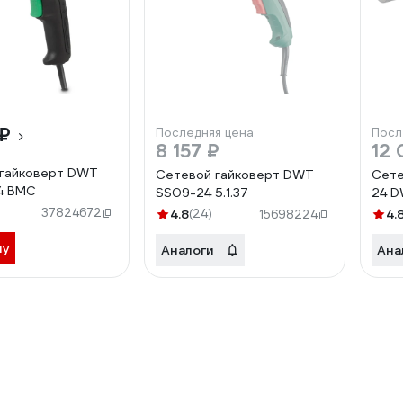
 ₽
Последняя цена
Посл
8 157 ₽
12 
 гайковерт DWT
Сетевой гайковерт DWT
Сете
4 BMC
SS09-24 5.1.37
24 D
37824672
4.8
(24)
4.
15698224
ну
Аналоги
Ана