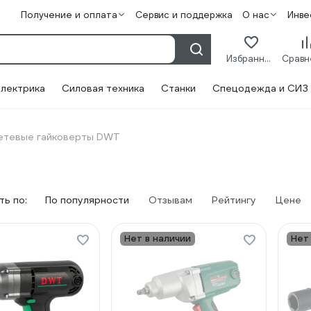
Получение и оплата
Сервис и поддержка
О нас
Инве
Избранное
лектрика
Силовая техника
Станки
Спецодежда и СИЗ
етевые гайковерты DWT
ь по:
По популярности
Отзывам
Рейтингу
Цене
Нет в наличии
Нет