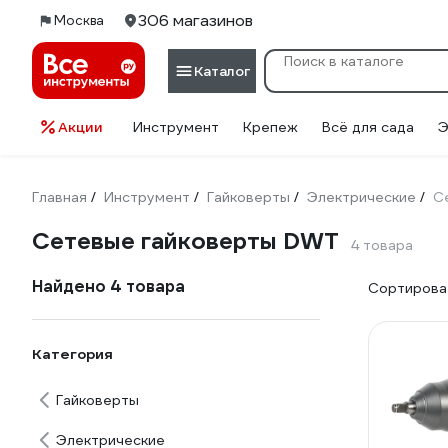
306 магазинов
Москва
Каталог
Акции
Инструмент
Крепеж
Всё для сада
Э
Главная
Инструмент
Гайковерты
Электрические
С
/
/
/
/
Сетевые гайковерты DWT
4 товара
Найдено 4 товара
Сортироват
Категория
Гайковерты
Электрические