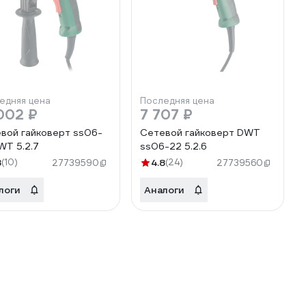
едняя цена
Последняя цена
002 ₽
7 707 ₽
вой гайковерт ss06-
Сетевой гайковерт DWT
WT 5.2.7
ss06-22 5.2.6
8
(10)
4.8
(24)
27739590
27739560
логи
Аналоги