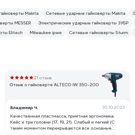
гайковерты Makita
Сетевые ударные гайковерты Makita
оверты MESSER
Электрические ударные гайковерты ЗУБР
ты Elitech
Milwaukee ipwe
Сетевые гайковерты Sturm
21 отзыв
Отзыв о гайковерте ALTECO IW 350-200
Владимир Ч.
30.10.2023
Качественная пластмасса, приятная эргономика.
Кейс и три головки (17, 19, 21). Слабый и легкий (С
таким моментом перекрываются все основные
работы на машине. На подвеске для ржавых и