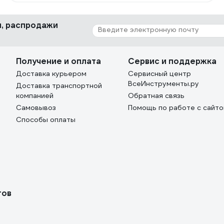
серьезных болтов используется пневмоинструмент
и удлиненные воротки). Плавная регулировка курком
ки, распродажи
позволяет крутить даже М6. Низкая цена за вполне
приемлемое качество. Подсветка (вот уж не думал,
что мне пригодится).
Получение и оплата
Сервис и поддержка
Доставка курьером
Сервисный центр
ВсеИнструменты.ру
Доставка транспортной
компанией
Обратная связь
Самовывоз
Помощь по работе с сайт
Способы оплаты
тов