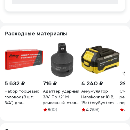
Расходные материалы
5 632 ₽
716 ₽
4 240 ₽
296
Набор торцевых
Адаптер ударный
Аккумулятор
Смаз
головок (8 шт;
3/4" F х1/2" M
Hanskonner 18 В,
реду
3/4") для
усиленный, сталь
1BatterySystem,
пере
гайковерта IW
SCM440 Forsage
4.0 Ач HBP2004
REZO
5
(10)
4.7
(69)
4.
1600 FUBAG
F-
03.0
160104
80964MP(28175)
F-