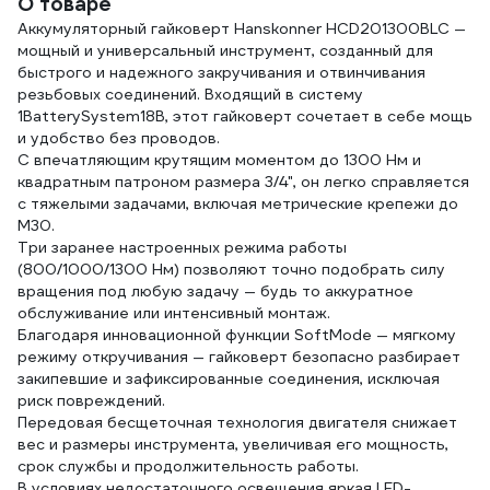
О товаре
80964MPB44(28175)
Аккумуляторный гайковерт Hanskonner HСD201300BLC —
мощный и универсальный инструмент, созданный для
быстрого и надежного закручивания и отвинчивания
резьбовых соединений. Входящий в систему
1BatterySystem18В, этот гайковерт сочетает в себе мощь
и удобство без проводов.
С впечатляющим крутящим моментом до 1300 Нм и
квадратным патроном размера 3/4", он легко справляется
с тяжелыми задачами, включая метрические крепежи до
М30.
Три заранее настроенных режима работы
(800/1000/1300 Нм) позволяют точно подобрать силу
вращения под любую задачу — будь то аккуратное
обслуживание или интенсивный монтаж.
Благодаря инновационной функции SoftMode — мягкому
режиму откручивания — гайковерт безопасно разбирает
закипевшие и зафиксированные соединения, исключая
риск повреждений.
Передовая бесщеточная технология двигателя снижает
вес и размеры инструмента, увеличивая его мощность,
срок службы и продолжительность работы.
В условиях недостаточного освещения яркая LED-