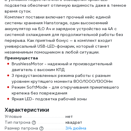
подсветка обеспечит отличную видимость даже в темное
время суток.
Комплект поставки включает прочный кейс единой
системы хранения Hanstorage, один высокоемкий
аккумулятор на 6,0 Ач и зарядное устройство на 4А с
системой охлаждения для продолжительной работы без
перерыва. Как приятный бонус — в комплект входит
универсальный USB-LED-фонарик, который станет
незаменимым помощником в любой ситуации.
Преимущества
BrushlessMotor - надежный и производительный
двигатель с высоким КПД
3 предустановленных режима работы с разным
уровнем крутящего момента 800/1000/1300Нм
Режим SoftMode - для откручивания прикипевшего
крепежа без повреждения
Яркая LED- подсветка рабочей зоны
Характеристики
Угловые
нет
Тип патрона
квадрат
Размер патрона
3/4 дюйма