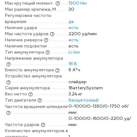
Max крутящий момент
1300 Нм
Max размер крепежа, М
30
Регулировка частоты
вращения
да
Наличие удара
есть
Мах частота ударов
2200 уд/мин
Наличие реверса
есть
Наличие подсветки
есть
Тип аккумулятора
Li-Ion
Напряжение аккумулятора
18 В
Емкость аккумулятора
6 А*ч
Устройство аккумулятора
слайдер
Серия аккумулятора
1BatterySystem
Вес нетто
3.24 кг
Тип двигателя
бесщеточный
0-1000/0-1350/0-1750 об/
Частота вращения шпинделя
мин
0-1000/0-1600/0-2200 уд/
Частота ударов
мин
Количество аккумуляторов в
комплекте
1