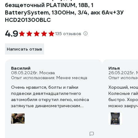
безщеточный PLATINUM, 18В, 1
BatterySystem, 1300Нм, 3/4, акк 6Ач+ЗУ
HCD201300BLC
4.9
135 отзывов
Написать отзыв
Василий
Илья
08.05.2026
г. Москва
26.05.2025
г.
Опыт использования: Менее месяца
Опыт использ
Очень нравится, болты и гайки
Хороший, мощ
подвески девятнадцатилетнего
Колесные гай
автомобиля открутил легко, колёса
быстро. Хоро
затянутые динамометрическим
можно закруч
ключом, тоже свободно. А вот с
огромных ра
перетянутыми, закипевшими и
закрученными до одури
пневмогайковёртами 50 на 50. Как
будет работать в сервисе хз, но для